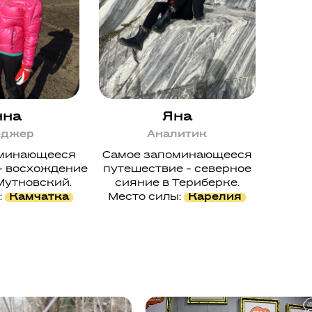
нна
Яна
еджер
Аналитик
оминающееся
Самое запоминающееся
- восхождение
путешествие - северное
Мутновский.
сияние в Териберке.
:
Камчатка
Место силы:
Карелия