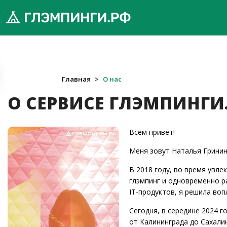
обро
Главная
>
О нас
ожаловать
О СЕРВИСЕ ГЛЭМПИНГИ
а
лэмпинги.рф
️
Всем привет!
Меня зовут Наталья Гринин
Мои
поездки
В 2018 году, во время увл
глэмпинг и одновременно 
IT-продуктов, я решила воп
Избранное
Сегодня, в середине 2024 г
Подарочные
💝
от Калининграда до Сахали
сертификаты