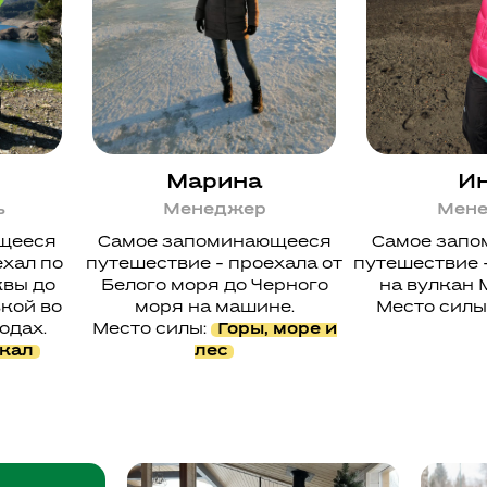
Марина
И
ь
Менеджер
Мен
щееся
Самое запоминающееся
Самое зап
ехал по
путешествие - проехала от
путешествие 
квы до
Белого моря до Черного
на вулкан 
вкой во
моря на машине.
Место силы
одах.
Место силы:
Горы, море и
кал
лес