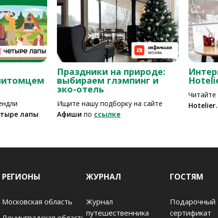
Праздники на природе:
Интер
 питомцем
выбираем глэмпинг и
Hoteli
эко-отель
Читайте
ендли
Ищите нашу подборку на сайте
Hotelier
тыре лапы
Афиши
по
ссылке
РЕГИОНЫ
ЖУРНАЛ
ГОСТЯМ
Московская область
Журнал
Подарочный
путешественника
сертификат
Ленинградская область