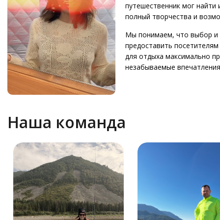
путешественник мог найти 
полный творчества и возм
О
нас
Мы понимаем, что выбор и 
предоставить посетителям 
8
(936)
для отдыха максимально п
245
88
незабываемые впечатления 
96
Разместить
свой
объект
Наша команда
Все
регионы
Войти
или
создать
аккаунт