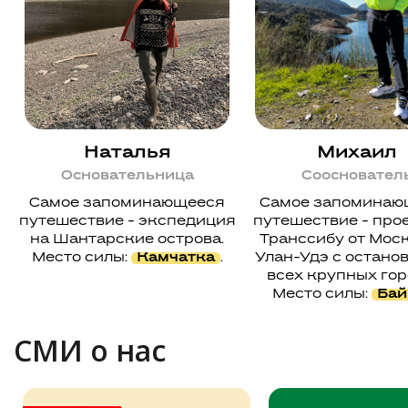
Наталья
Михаил
Основательница
Соосновател
Самое запоминающееся
Самое запоминаю
путешествие - экспедиция
путешествие - про
на Шантарские острова.
Транссибу от Мос
Место силы:
Камчатка
.
Улан-Удэ с остано
всех крупных гор
Место силы:
Бай
СМИ о нас