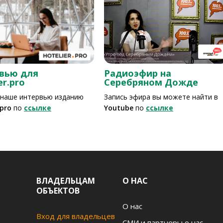
вью для
Радиоэфир на
er.pro
Серебряном Дожде
 наше интервью изданию
Запись эфира вы можете найти в
.pro
по
ссылке
Youtube
по
ссылке
ВЛАДЕЛЬЦАМ
О НАС
ОБЪЕКТОВ
О нас
Вход для владельцев
СМИ и партнеры о нас