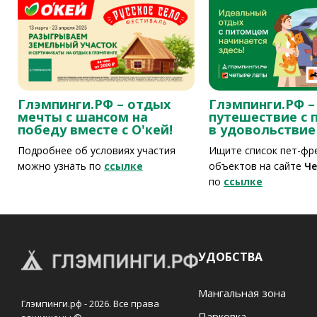
Глэмпинги.РФ – отдых
Глэмпинги.РФ –
мечты с шансом на
путешествие с
победу вместе с О'кей!
в удовольствие
Подробнее об условиях участия
Ищите список пет-фр
можно узнать по
ссылке
объектов на сайте
Че
по
ссылке
УДОБСТВА
Мангальная зона
Глэмпинги.рф - 2026. Все права
Парковка