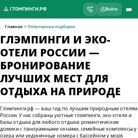
Войти
обро
Главная
>
Популярные подборки
ожаловать
ГЛЭМПИНГИ И ЭКО-
а
лэмпинги.рф
ОТЕЛИ РОССИИ —
️
БРОНИРОВАНИЕ
Мои
ЛУЧШИХ МЕСТ ДЛЯ
поездки
ОТДЫХА НА ПРИРОДЕ
Избранное
Глэмпинги.рф — ваш гид по лучшим природным отелям
Подарочные
💝
сертификаты
России. У нас собраны уютные глэмпинги, эко-отели и
базы отдыха для любого отдыха: романтические
О
домики с панорамными окнами, семейные комплексы у
нас
озера или уединённые номера с бассейном у моря.