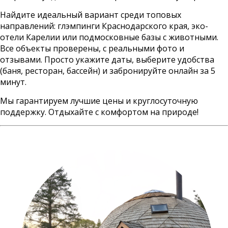
8
Найдите идеальный вариант среди топовых
(936)
направлений: глэмпинги Краснодарского края, эко-
245
88
отели Карелии или подмосковные базы с животными.
96
Все объекты проверены, с реальными фото и
отзывами. Просто укажите даты, выберите удобства
Разместить
свой
(баня, ресторан, бассейн) и забронируйте онлайн за 5
объект
минут.
Все
Мы гарантируем лучшие цены и круглосуточную
регионы
поддержку. Отдыхайте с комфортом на природе!
Войти
или
создать
аккаунт