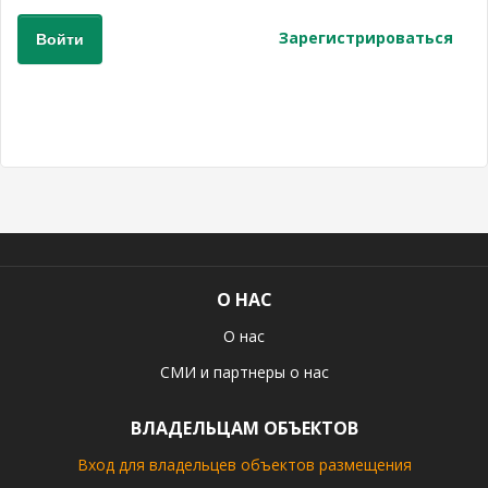
8
Зарегистрироваться
(936)
245
88
96
Разместить
свой
объект
Все
регионы
Войти
или
О НАС
создать
аккаунт
О нас
СМИ и партнеры о нас
ВЛАДЕЛЬЦАМ ОБЪЕКТОВ
Вход для владельцев объектов размещения