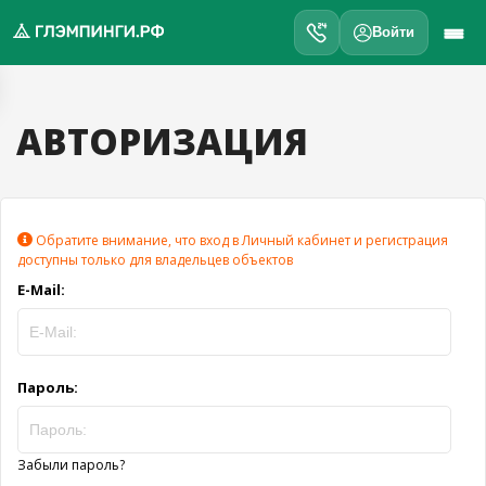
Войти
обро
ожаловать
АВТОРИЗАЦИЯ
а
лэмпинги.рф
️
Обратите внимание, что вход в Личный кабинет и регистрация
Мои
доступны только для владельцев объектов
поездки
E-Mail:
Избранное
Подарочные
Пароль:
💝
сертификаты
О
нас
Забыли пароль?