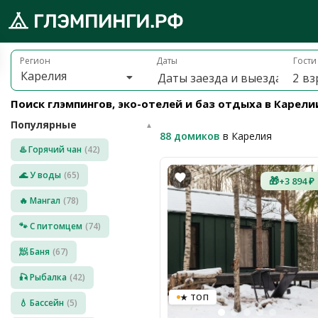
Брониру
обро
Регион
Даты
Гости
Карелия
2
вз
ожаловать
а
Поиск глэмпингов, эко-отелей и баз отдыха в Карели
лэмпинги.рф
Популярные
️
▲
88 домиков
в Карелия
♨️ Горячий чан
(42)
Мои
поездки
🌊 У воды
(65)
🎁
+3 894 ₽
🔥 Мангал
(78)
Избранное
🐾 С питомцем
(74)
Подарочные
🧖 Баня
(67)
💝
сертификаты
🎣 Рыбалка
(42)
О
★ ТОП
нас
💧 Бассейн
(5)