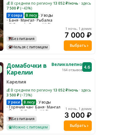
💰 В среднем по региону
13 052 ₽/ночь
· здесь
7 500 ₽
(−43%)
У озера
В лесу
У воды
•
Баня
Мангал
Рыбалка
SUP-серф
Лодка
WI-FI
Мобильный интернет
1 ночь, 1 домик
Парковка
Барбекю зона
7 000 ₽
Водоем
Каяки
Без питания
Выбрать
Нельзя с питомцем
Великолепно
Домабочки в
4.6
164 отзывов
Карелии
Карелия
💰 В среднем по региону
13 052 ₽/ночь
· здесь
3 500 ₽
(−73%)
У реки
В лесу
У воды
•
Горячий чан
Баня
Мангал
1 ночь, 1 домик
Йога
SUP-серф
WI-FI
3 000 ₽
Парковка
Экскурсии
Без питания
Костровая зона
Выбрать
Можно с питомцем