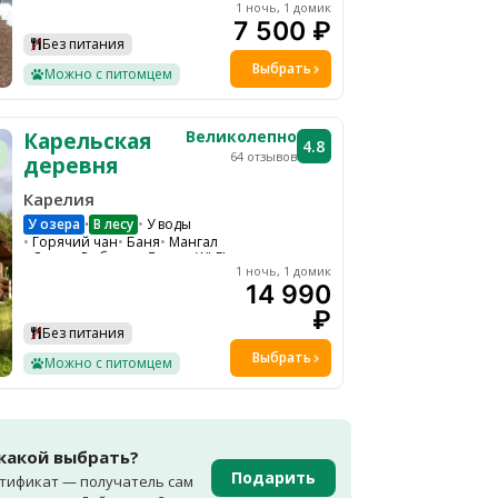
1 ночь, 1 домик
7 500 ₽
Без питания
Выбрать
Можно с питомцем
Великолепно
Карельская
4.8
64 отзывов
деревня
Карелия
У озера
В лесу
У воды
•
Горячий чан
Баня
Мангал
Сауна
Рыбалка
Лодка
WI-FI
1 ночь, 1 домик
Парковка
Водоем
Трансфер
14 990
Спортивная площадка
₽
Снегоходы
Без питания
Подходит для проведения мероприятий
Выбрать
Можно с питомцем
 какой выбрать?
Подарить
тификат — получатель сам