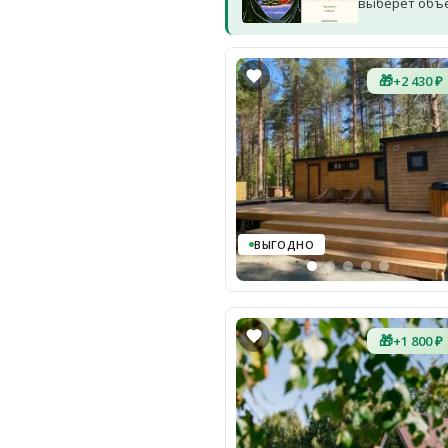
выберет объек
🎁
+2 430 ₽
ВЫГОДНО
🎁
+1 800 ₽