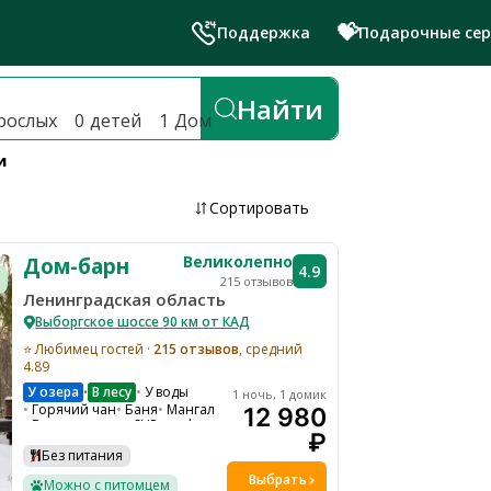
💝
Поддержка
Подарочные се
й лучшие глэмпинги и эко-отел
Найти
рослых
0
детей
1
Дом
и
Сортировать
Великолепно
Дом-барн
4.9
215 отзывов
Ленинградская область
Выборгское шоссе 90 км от КАД
⭐ Любимец гостей ·
215 отзывов
, средний
4.89
У озера
В лесу
У воды
•
1 ночь, 1 домик
Горячий чан
Баня
Мангал
12 980
Велопрогулки
SUP-серф
₽
Лодка
Ресепшн
Подходит для проведения мероприятий
Без питания
Костровая зона
Бадминтон
Выбрать
Можно с питомцем
Настольные игры
Водоем