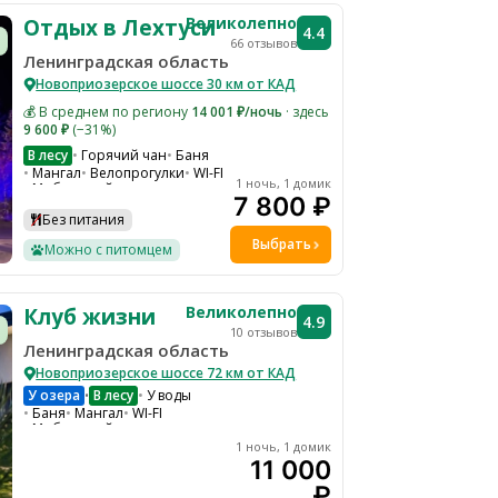
Великолепно
Отдых в Лехтуси
4.4
66 отзывов
Ленинградская область
Новоприозерское шоссе 30 км от КАД
💰 В среднем по региону
14 001 ₽/ночь
· здесь
9 600 ₽
(−31%)
В лесу
Горячий чан
Баня
Мангал
Велопрогулки
WI-FI
1 ночь, 1 домик
Мобильный интернет
7 800 ₽
Парковка
Детская площадка
Настольные игры
Без питания
Тюбинг
Выбрать
Можно с питомцем
Великолепно
Клуб жизни
4.9
10 отзывов
Ленинградская область
Новоприозерское шоссе 72 км от КАД
У озера
В лесу
У воды
•
Баня
Мангал
WI-FI
Мобильный интернет
Парковка
1 ночь, 1 домик
Детская кроватка по запросу
11 000
₽