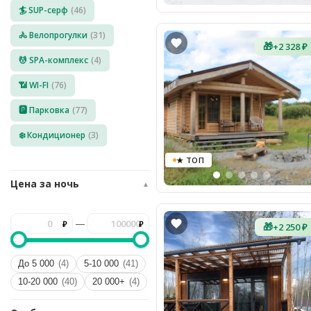
🏄 SUP-серф
(46)
8
(936)
245
🚴 Велопрогулки
(31)
88
🎁
+2 328 ₽
96
💆 SPA-комплекс
(4)
Разместить
📶 WI-FI
(76)
свой
объект
🅿️ Парковка
(77)
Все
❄️ Кондиционер
(3)
регионы
★ ТОП
Войти
Цена за ночь
▲
или
создать
аккаунт
—
🎁
+2 250 ₽
До 5 000
(4)
5-10 000
(41)
10-20 000
(40)
20 000+
(4)