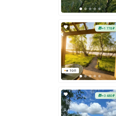
🎁
+1 778 ₽
★ ТОП
🎁
+3 480 ₽