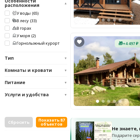
Особенности
▲
расположения
У воды
(65)
В лесу
(33)
В горах
У моря
(2)
Горнолыжный курорт
🎁
+4 497 ₽
Тип
▼
Комнаты и кровати
▼
Питание
▼
Услуги и удобства
▼
Показать 87
Сбросить
объектов
Не знаете,
Подарите сер