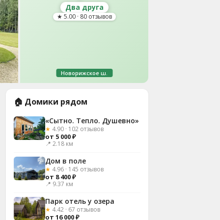
Два друга
★ 5.00 · 80 отзывов
Новорижское ш.
🏠 Домики рядом
«Сытно. Тепло. Душевно»
★
4.90 · 102 отзывов
от 5 000 ₽
📍 2.18 км
Дом в поле
★
4.96 · 145 отзывов
от 8 400 ₽
📍 9.37 км
Парк отель у озера
★
4.42 · 67 отзывов
от 16 000 ₽