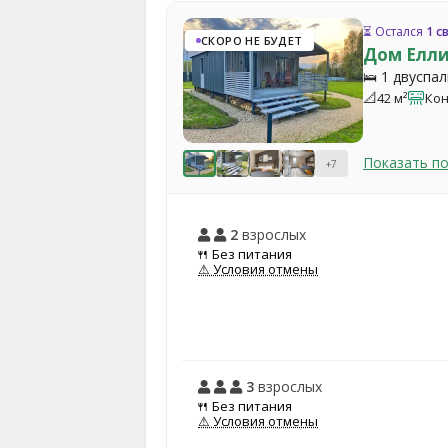
⏳ Остался
1 с
СКОРО НЕ БУДЕТ
Дом Елл
🛌 1 двуспа
📐
42 м²
Ко
Показать п
+7
2
взрослых
🍴 Без питания
⚠ Условия отмены
3
взрослых
🍴 Без питания
⚠ Условия отмены