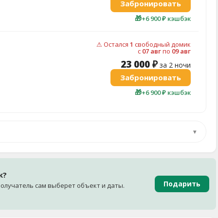
Забронировать
🎁
+6 900 ₽ кэшбэк
⚠ Остался
1
свободный домик
c
07 авг
по
09 авг
23 000 ₽
за 2 ночи
Забронировать
🎁
+6 900 ₽ кэшбэк
▾
к?
Подарить
олучатель сам выберет объект и даты.