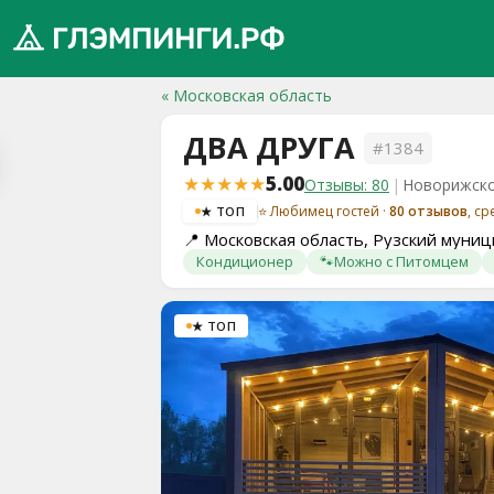
« Московская область
ДВА ДРУГА
#1384
обро
★★★★★
5.00
Отзывы: 80
|
Новорижско
ожаловать
⭐ Любимец гостей ·
80 отзывов
, с
★ ТОП
а
📍
Московская область, Рузский муниц
лэмпинги.рф
Кондиционер
🐾
Можно с Питомцем
️
★ ТОП
Мои
поездки
Избранное
Подарочные
💝
сертификаты