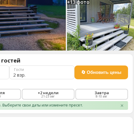
+13 фото
 гостей
Гости
2 взр.
еля
+2 недели
Завтра
г
21-23 авг
8-10 авг
 Выберите свои даты или измените пресет.
✕