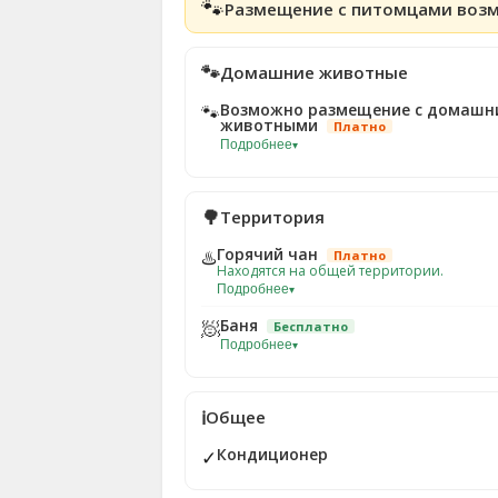
🐾
Размещение с питомцами воз
🐾
Домашние животные
Возможно размещение с домашн
🐾
животными
Платно
Подробнее
▾
🌳
Территория
Горячий чан
♨️
Платно
Находятся на общей территории.
Подробнее
▾
Баня
🧖
Бесплатно
Подробнее
▾
ℹ️
Общее
Кондиционер
✓