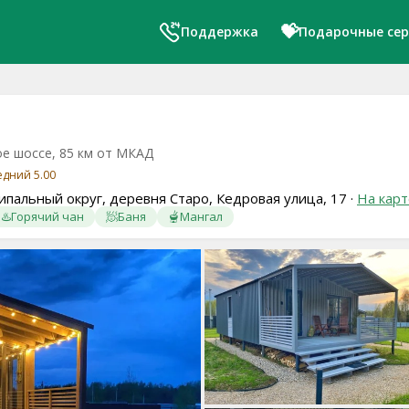
💝
Поддержка
Подарочные се
е шоссе, 85 км от МКАД
редний 5.00
ипальный округ, деревня Старо, Кедровая улица, 17
·
На карт
♨️
Горячий чан
🧖
Баня
🫕
Мангал