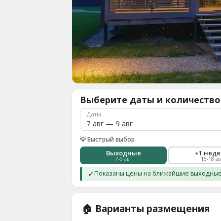
О
нас
8
(936)
245
88
96
Разместить
Выберите даты и количество
свой
объект
Даты
Все
регионы
💡 Быстрый выбор
Выходные
+1 нед
7-9 авг
16-18 ав
Войти
или
✓
Показаны цены на ближайшие выходные.
создать
аккаунт
🏠 Варианты размещения