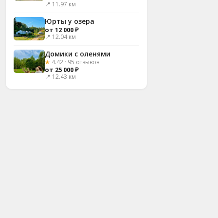
📍 11.97 км
Юрты у озера
от 12 000 ₽
📍 12.04 км
Домики с оленями
★
4.42 · 95 отзывов
от 25 000 ₽
📍 12.43 км