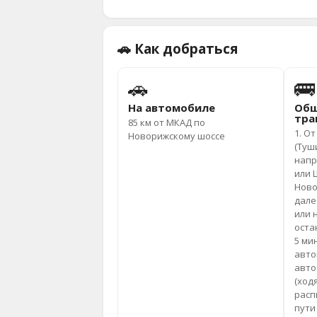
🚗 Как добраться
🚗
🚌
На автомобиле
Общ
тра
85 км от МКАД по
1. О
Новорижскому шоссе
(Туш
напр
или 
Ново
дале
или 
оста
5 ми
авто
авто
(ход
расп
пути 