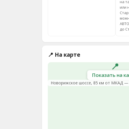
на т
или 
Стар
можн
АВТО
до С
📍 На карте
📍
Показать на к
Новорижское шоссе, 85 км от МКАД —