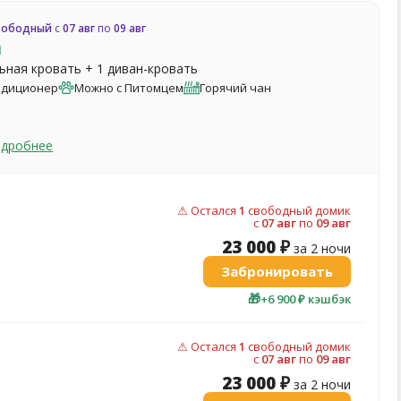
вободный
с
07 авг
по
09 авг
и
льная кровать + 1 диван-кровать
ндиционер
Можно с Питомцем
Горячий чан
одробнее
⚠ Остался
1
свободный домик
c
07 авг
по
09 авг
23 000 ₽
за 2 ночи
Забронировать
🎁
+6 900 ₽ кэшбэк
⚠ Остался
1
свободный домик
c
07 авг
по
09 авг
23 000 ₽
за 2 ночи