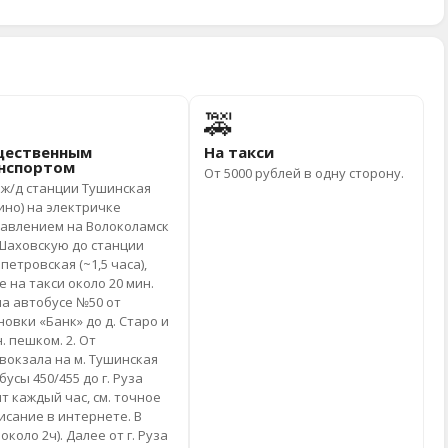
🚕
ественным
На такси
нспортом
От 5000 рублей в одну сторону.
т ж/д станции Тушинская
ино) на электричке
авлением на Волоколамск
Шаховскую до станции
петровская (~1,5 часа),
е на такси около 20 мин.
на автобусе №50 от
новки «Банк» до д. Старо и
н. пешком. 2. От
вокзала на м. Тушинская
бусы 450/455 до г. Руза
ят каждый час, см. точное
исание в интернете. В
около 2ч). Далее от г. Руза