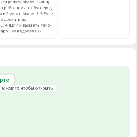
акси (в пути около 20 мин)
на рейсовом автобусе до д.
о и 5 мин. пешком. 3. В Рузе
о доехать до
СТАНЦИИ и вызвать такси
таро 1 ул.Кедровая 17
арте
 нажмите чтобы открыть