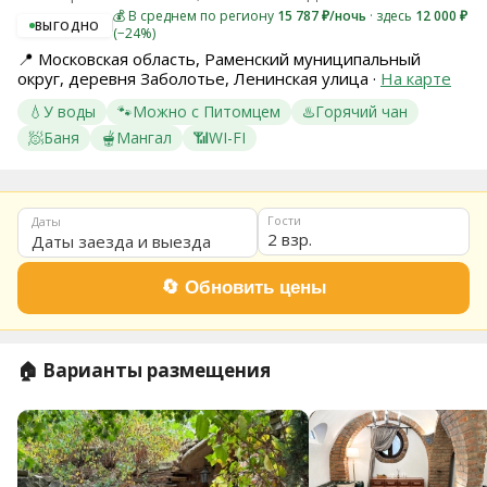
💰 В среднем по региону
15 787 ₽/ночь
· здесь
12 000 ₽
8
ВЫГОДНО
(−24%)
(936)
245
📍
Московская область, Раменский муниципальный
88
округ, деревня Заболотье, Ленинская улица
·
На карте
96
💧
У воды
🐾
Можно с Питомцем
♨️
Горячий чан
Разместить
🧖
Баня
🫕
Мангал
📶
WI-FI
свой
объект
Все
Гости
Даты
регионы
2 взр.
Войти
или
создать
аккаунт
🏠 Варианты размещения