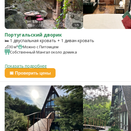
1/9
Португальский дворик
🛌 1 двуспальная кровать + 1 диван-кровать
📐
30 м²
Можно с Питомцем
Собственный Мангал около домика
Показать подробнее
📅 Проверить цены