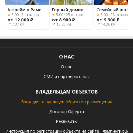
А фрейм в Раменском
Горный домик
Семейный шала
★
5.00 · 3 отзывов
★
5.00 · 25 отзывов
★
5.00 · 28 отзывов
от 12 000 ₽
от 8 900 ₽
от 9 900 ₽
📍 7.37 км
📍 13.85 км
📍 14.26 км
О НАС
О нас
СМИ и партнеры о нас
ВЛАДЕЛЬЦАМ ОБЪЕКТОВ
Вход для владельцев объектов размещения
Договор Оферта
Реквизиты
Инструкция по регистрации объекта на сайте Глэмпинги.рф