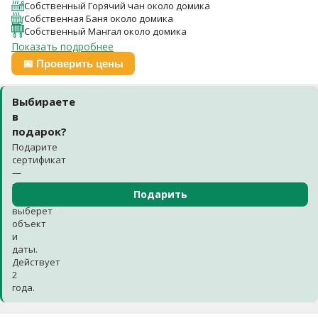
Собственный Горячий чан около домика
Собственная Баня около домика
Собственный Мангал около домика
Показать подробнее
📅 Проверить цены
Выбираете
в
подарок?
Подарите
сертификат
—
получатель
Подарить
сам
выберет
объект
и
даты.
Действует
2
года.