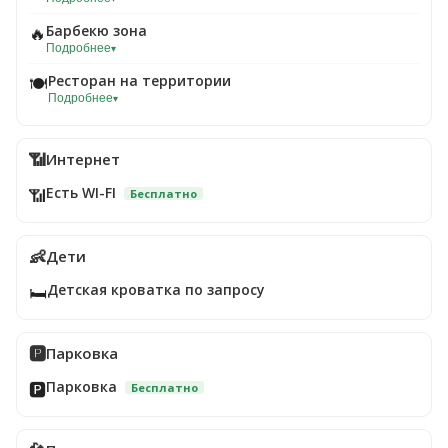
Барбекю зона
🔥
Подробнее
▾
Ресторан на территории
🍽️
Подробнее
▾
📶
Интернет
Есть WI-FI
📶
Бесплатно
👶
Дети
Детская кроватка по запросу
🛏️
🅿️
Парковка
Парковка
🅿️
Бесплатно