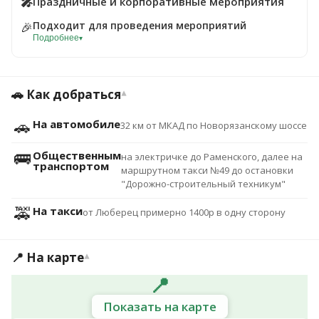
🎤
Праздничные и корпоративные мероприятия
Подходит для проведения мероприятий
🎉
Подробнее
▾
🚗 Как добраться
▾
🚗
На автомобиле
32 км от МКАД по Новорязанскому шоссе
🚌
Общественным
на электричке до Раменского, далее на
транспортом
маршрутном такси №49 до остановки
"Дорожно-строительный техникум"
🚕
На такси
от Люберец примерно 1400р в одну сторону
📍 На карте
▾
📍
Показать на карте