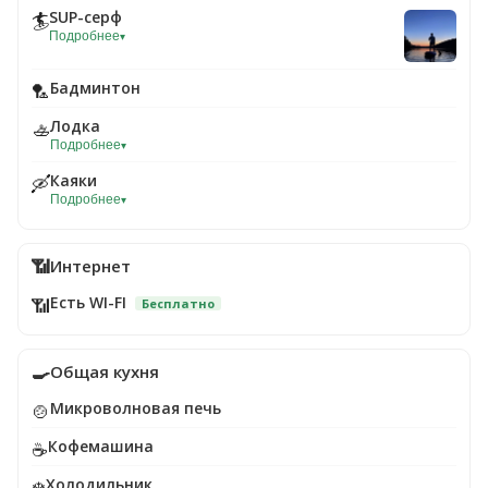
SUP-серф
🏄
Подробнее
▾
Бадминтон
🏸
Лодка
🚣
Подробнее
▾
Каяки
🛶
Подробнее
▾
📶
Интернет
Есть WI-FI
📶
Бесплатно
🍳
Общая кухня
Микроволновая печь
🍲
Кофемашина
☕
Холодильник
❄️