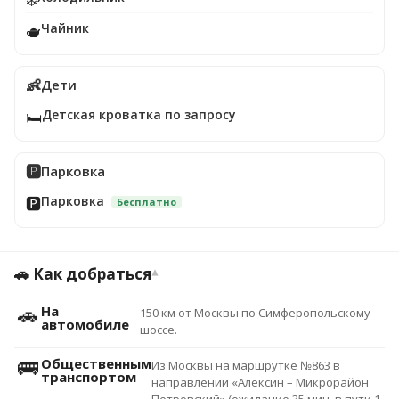
Чайник
🫖
👶
Дети
Детская кроватка по запросу
🛏️
🅿️
Парковка
Парковка
🅿️
Бесплатно
🚗 Как добраться
▾
🚗
На
150 км от Москвы по Симферопольскому
автомобиле
шоссе.
🚌
Общественным
Из Москвы на маршрутке №863 в
транспортом
направлении «Алексин – Микрорайон