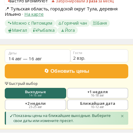
🔥 Забронировали
3 раза
за месяц
БЫСТРО БРОНИРУЮТ
8
📍
Тульская область, городской округ Тула, деревня
(936)
Ильино
·
На карте
245
88
🐾
Можно с Питомцем
♨️
Горячий чан
🧖
Баня
96
🫕
Мангал
🎣
Рыбалка
🧘
Йога
Разместить
свой
объект
Гости
Даты
2 взр.
Все
регионы
Войти
или
💡 Быстрый выбор
создать
аккаунт
Выходные
+1 неделя
14-16 авг
16-18 авг
+2 недели
Ближайшая дата
23-25 авг
10-12 авг
✓
Показаны цены на ближайшие выходные. Выберите
✕
свои даты или измените пресет.