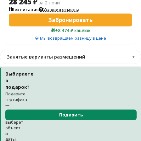
28 245 ₽
за 2 ночи
Без питания
Условия отмены
Забронировать
🎁
+8 474 ₽ кэшбэк
💎 Мы возвращаем разницу в цене
Занятые варианты размещений
▾
Выбираете
в
подарок?
Подарите
сертификат
—
получатель
Подарить
сам
выберет
объект
и
даты.