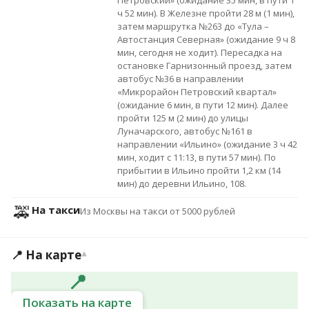
Петровский» (ожидание 35 мин, в пути 1
ч 52 мин). В Железне пройти 28 м (1 мин),
затем маршрутка №263 до «Тула –
Автостанция Северная» (ожидание 9 ч 8
мин, сегодня не ходит). Пересадка на
остановке Гарнизонный проезд, затем
автобус №36 в направлении
«Микрорайон Петровский квартал»
(ожидание 6 мин, в пути 12 мин). Далее
пройти 125 м (2 мин) до улицы
Луначарского, автобус №161 в
направлении «Ильино» (ожидание 3 ч 42
мин, ходит с 11:13, в пути 57 мин). По
прибытии в Ильино пройти 1,2 км (14
мин) до деревни Ильино, 108.
🚕
На такси
Из Москвы на такси от 5000 рублей
📍 На карте
▾
📍
Показать на карте