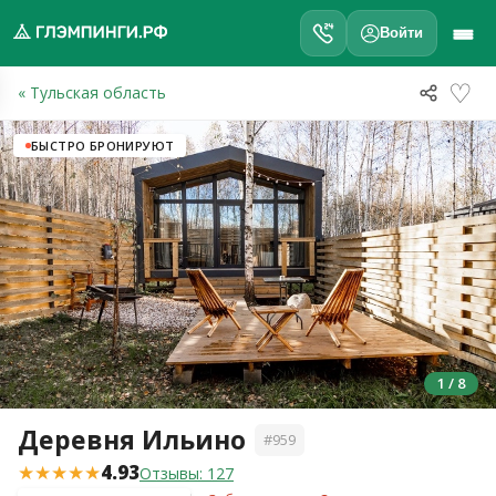
Войти
♡
« Тульская область
обро
ожаловать
а
БЫСТРО БРОНИРУЮТ
лэмпинги.рф
️
Мои
поездки
Избранное
1 / 8
Подарочные
💝
сертификаты
Деревня Ильино
#959
О
★★★★★
4.93
нас
Отзывы: 127