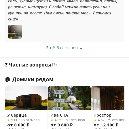
соль, зубные щетки и паста, мыло, полотенца, пледы,
решетка, шампура). С собой можно взять угли или
купить на месте. Нам очень понравилось. Вернемся
ещё»
Ещё 6 отзывов →
❓ Частые вопросы
17
▾
🏠 Домики рядом
У Сердца
Ива СПА
Простор
★
5.00 · 16 отзывов
★
4.05 · 197 отзывов
★
4.67 · 79 отзывов
от 8 000 ₽
от 9 600 ₽
от 12 100 ₽