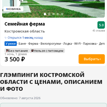
8
(936)
НОВИНКА
245
88
96
Семейная ферма
5.0
Разместить
Костромская область
45 отзывов
свой
объект
✨ Открылся
1 месяц
назад
У реки
Баня
Ферма
Велопрогулки
Лодка
WI-FI
Парковка
Детс
Все
регионы
Без питания
Нельзя с питомцем
1 ночь, 1 домик
3 500 ₽
Выбрать
Войти
или
создать
аккаунт
ГЛЭМПИНГИ КОСТРОМСКОЙ
ОБЛАСТИ С ЦЕНАМИ, ОПИСАНИЕМ
И ФОТО
Обновлено: 7 августа 2026