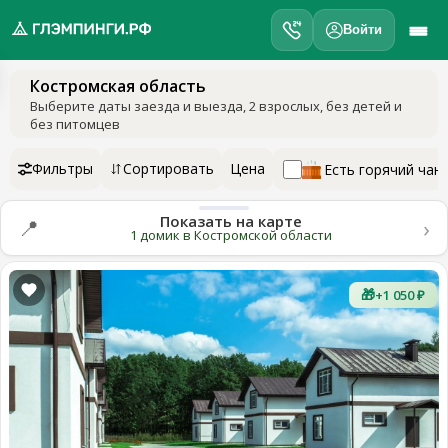
Войти
Костромская область
обро
Выберите даты заезда и выезда
, 2 взрослых, без детей и
ожаловать
без питомцев
а
лэмпинги.рф
Фильтры
Сортировать
Цена
Есть горячий чан
️
Показать на карте
›
📍
Мои
1 домик в Костромской области
поездки
🎁
+1 050 ₽
Избранное
Подарочные
💝
сертификаты
О
нас