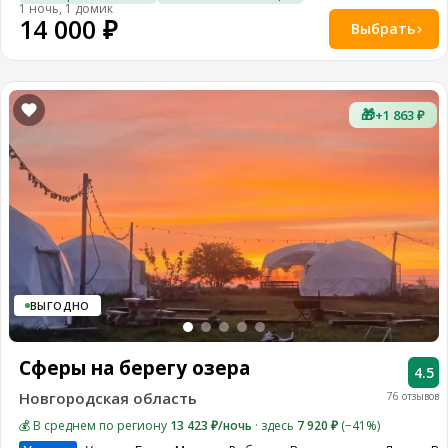
1 ночь, 1 домик
14 000 ₽
Выбрать
🎁
+1 863 ₽
ВЫГОДНО
Сферы на берегу озера
4.5
Новгородская область
76 отзывов
💰 В среднем по региону
13 423 ₽/ночь
· здесь
7 920 ₽
(−41%)