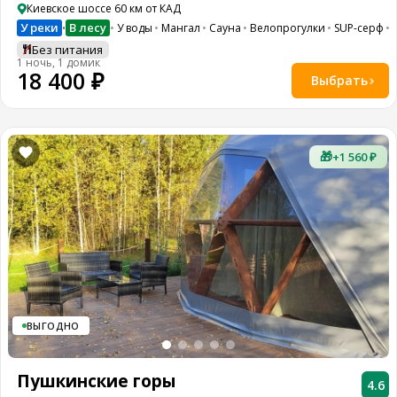
Киевское шоссе 60 км от КАД
У реки
В лесу
У воды
Мангал
Сауна
Велопрогулки
SUP-серф
•
Без питания
1 ночь, 1 домик
18 400 ₽
Выбрать
🎁
+1 560 ₽
ВЫГОДНО
Пушкинские горы
4.6