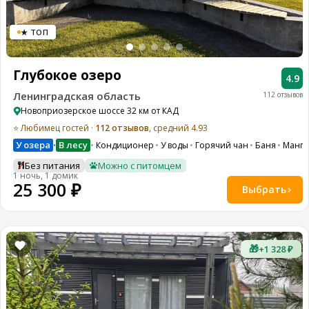
★ ТОП
Глубокое озеро
4.9
Ленинградская область
112 отзывов
Новоприозерское шоссе 32 км от КАД
⭐ Любимец гостей ·
112 отзывов
, средний 4.93
У озера
В лесу
Кондиционер
У воды
Горячий чан
Баня
Манга
•
Без питания
Можно с питомцем
1 ночь, 1 домик
25 300 ₽
Выбрать
🎁
+1 328 ₽