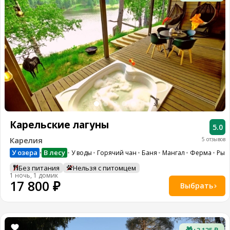
Карельские лагуны
5.0
Карелия
5 отзывов
У озера
В лесу
У воды
Горячий чан
Баня
Мангал
Ферма
Рыб
•
Без питания
Нельзя с питомцем
1 ночь, 1 домик
17 800 ₽
Выбрать
🎁
+3 135 ₽