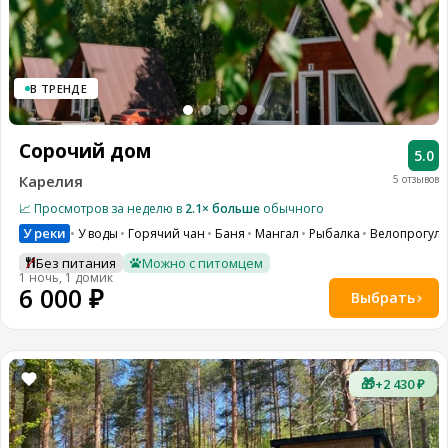
8
(936)
245
88
96
В ТРЕНДЕ
Разместить
свой
Сорочий дом
объект
5.0
Карелия
5 отзывов
Все
регионы
📈 Просмотров за неделю в
2.1× больше
обычного
У реки
У воды
Горячий чан
Баня
Мангал
Рыбалка
Велопрогулк
Войти
Без питания
Можно с питомцем
или
1 ночь, 1 домик
создать
6 000 ₽
Выбрать
аккаунт
🎁
+2 430 ₽