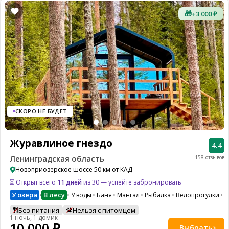
🎁
+3 000 ₽
СКОРО НЕ БУДЕТ
Журавлиное гнездо
4.4
Ленинградская область
158 отзывов
Новоприозерское шоссе 50 км от КАД
⏳ Открыт всего
11 дней
из 30 — успейте забронировать
У озера
В лесу
У воды
Баня
Мангал
Рыбалка
Велопрогулки
W
•
Без питания
Нельзя с питомцем
1 ночь, 1 домик
10 000 ₽
Выбрать