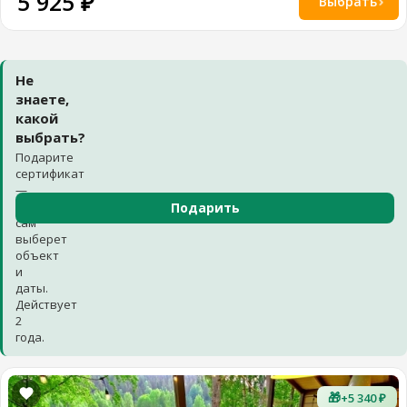
5 925 ₽
Выбрать
Не
знаете,
какой
выбрать?
Подарите
сертификат
—
получатель
Подарить
сам
выберет
объект
и
даты.
Действует
2
года.
🎁
+5 340 ₽