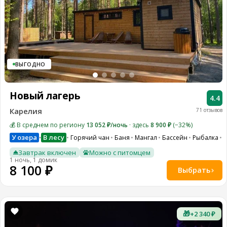
ВЫГОДНО
Новый лагерь
4.4
Карелия
71 отзывов
💰 В среднем по региону
13 052 ₽/ночь
· здесь
8 900 ₽
(−32%)
У озера
В лесу
Горячий чан
Баня
Мангал
Бассейн
Рыбалка
•
Завтрак включен
Можно с питомцем
1 ночь, 1 домик
8 100 ₽
Выбрать
🎁
+2 340 ₽