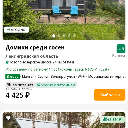
ВЫГОДНО
Домики среди сосен
4.9
Ленинградская область
9 отзывов
Новоприозерское шоссе 24 км от КАД
💰 В среднем по региону
14 001 ₽/ночь
· здесь
6 675 ₽
(−52%)
В лесу
Мангал
Сауна
Велопрогулки
WI-FI
Мобильный интернет
Без питания
Можно с питомцем
1 ночь, 1 домик
4 425 ₽
Выбрать
🎁
+3 894 ₽