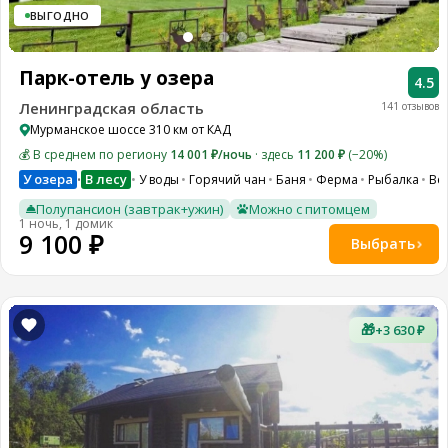
ВЫГОДНО
Парк-отель у озера
4.5
Ленинградская область
141 отзывов
Мурманское шоссе 310 км от КАД
💰 В среднем по региону
14 001 ₽/ночь
· здесь
11 200 ₽
(−20%)
У озера
В лесу
У воды
Горячий чан
Баня
Ферма
Рыбалка
Ве
•
Полупансион (завтрак+ужин)
Можно с питомцем
1 ночь, 1 домик
9 100 ₽
Выбрать
🎁
+3 630 ₽