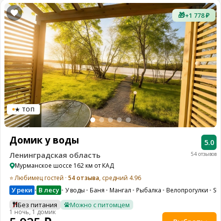
🎁
+1 778 ₽
★ ТОП
Домик у воды
5.0
Ленинградская область
54 отзывов
Мурманское шоссе 162 км от КАД
⭐ Любимец гостей ·
54 отзыва
, средний 4.96
У реки
В лесу
У воды
Баня
Мангал
Рыбалка
Велопрогулки
SU
•
Без питания
Можно с питомцем
1 ночь, 1 домик