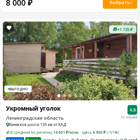
8 000 ₽
Выбрать
🎁
+1 725 ₽
ВЫГОДНО
Укромный уголок
4.8
Ленинградская область
52 отзывов
Киевское шоссе 135 км от КАД
💰 В среднем по региону
14 001 ₽/ночь
· здесь
6 900 ₽
(−51%)