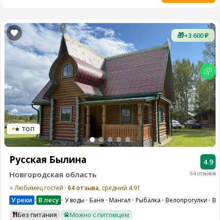
🎁
+3 600 ₽
★ ТОП
Русская Былина
4.9
Новгородская область
64 отзывов
⭐ Любимец гостей ·
64 отзыва
, средний 4.91
У реки
В лесу
У воды
Баня
Мангал
Рыбалка
Велопрогулки
Во
•
Без питания
Можно с питомцем