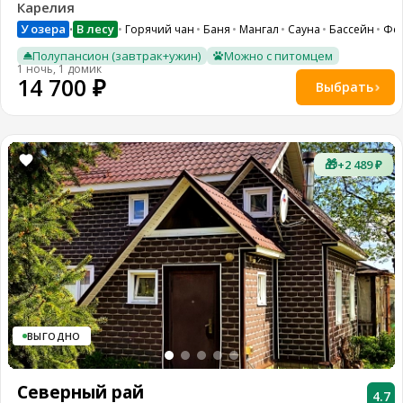
Карелия
У озера
В лесу
Горячий чан
Баня
Мангал
Сауна
Бассейн
Фе
•
Полупансион (завтрак+ужин)
Можно с питомцем
1 ночь, 1 домик
14 700 ₽
Выбрать
🎁
+2 489 ₽
ВЫГОДНО
Северный рай
4.7