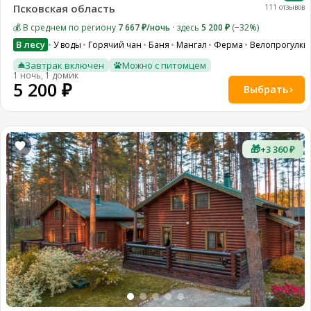
Псковская область
111 отзывов
💰 В среднем по региону
7 667 ₽/ночь
· здесь
5 200 ₽
(−32%)
В лесу
У воды
Горячий чан
Баня
Мангал
Ферма
Велопрогулки
Завтрак включен
Можно с питомцем
1 ночь, 1 домик
5 200 ₽
Выбрать
🎁
+3 360 ₽