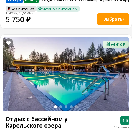
У озера
В лесу
У воды
Баня
Рыбалка
Велопрогулки
SUP-серф
•
Без питания
Можно с питомцем
1 ночь, 1 домик
5 750 ₽
Выбрать
🎁
+4 410 ₽
Отдых с бассейном у
4.5
Карельского озера
154 отзывов