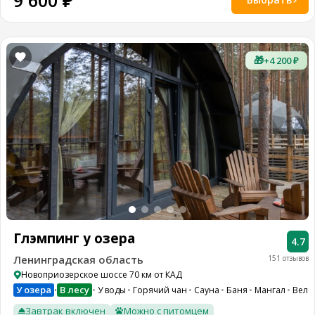
9 600 ₽
🎁
+4 200 ₽
Глэмпинг у озера
4.7
Ленинградская область
151 отзывов
Новоприозерское шоссе 70 км от КАД
У озера
В лесу
У воды
Горячий чан
Сауна
Баня
Мангал
Вело
•
Завтрак включен
Можно с питомцем