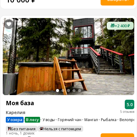
🎁
+2 400 ₽
Моя база
5.0
Карелия
5 отзывов
У озера
В лесу
У воды
Горячий чан
Мангал
Рыбалка
Велопрог
•
Без питания
Нельзя с питомцем
1 ночь, 1 домик