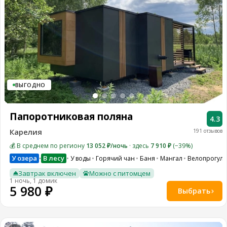
ВЫГОДНО
Папоротниковая поляна
4.3
Карелия
191 отзывов
💰 В среднем по региону
13 052 ₽/ночь
· здесь
7 910 ₽
(−39%)
У озера
В лесу
У воды
Горячий чан
Баня
Мангал
Велопрогулк
•
Завтрак включен
Можно с питомцем
1 ночь, 1 домик
5 980 ₽
Выбрать