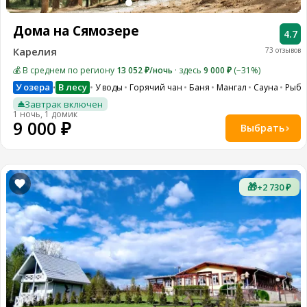
Дома на Сямозере
4.7
Карелия
73 отзывов
💰 В среднем по региону
13 052 ₽/ночь
· здесь
9 000 ₽
(−31%)
У озера
В лесу
У воды
Горячий чан
Баня
Мангал
Сауна
Рыба
•
Завтрак включен
1 ночь, 1 домик
9 000 ₽
Выбрать
🎁
+2 730 ₽