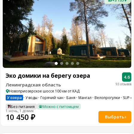
Эко домики на берегу озера
4.6
Ленинградская область
93 отзывов
Новоприозерское шоссе 100 км от КАД
У озера
У воды
Горячий чан
Баня
Мангал
Велопрогулки
SUP-с
Без питания
Можно с питомцем
1 ночь, 1 домик
10 450 ₽
Выбрать