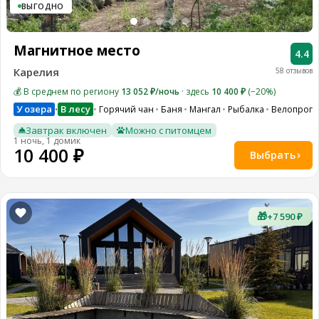
ВЫГОДНО
Магнитное место
4.4
Карелия
58 отзывов
💰 В среднем по региону
13 052 ₽/ночь
· здесь
10 400 ₽
(−20%)
У озера
В лесу
Горячий чан
Баня
Мангал
Рыбалка
Велопрогу
•
Завтрак включен
Можно с питомцем
1 ночь, 1 домик
10 400 ₽
Выбрать
🎁
+7 590 ₽