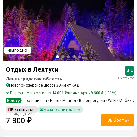
ВЫГОДНО
Отдых в Лехтуси
4.4
Ленинградская область
66 отзывов
Новоприозерское шоссе 30 км от КАД
💰 В среднем по региону
14 001 ₽/ночь
· здесь
9 600 ₽
(−31%)
В лесу
Горячий чан
Баня
Мангал
Велопрогулки
WI-FI
Мобильн
Без питания
Можно с питомцем
1 ночь, 1 домик
7 800 ₽
Выбрать