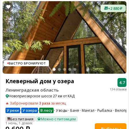
🎁
+2 880 ₽
БЫСТРО БРОНИРУЮТ
Клеверный дом у озера
4.7
Ленинградская область
134 отзывов
Новоприозерское шоссе 27 км от КАД
🔥 Забронировали
3 раза
за месяц
У реки
У озера
В лесу
У воды
Баня
Мангал
Рыбалка
Велопр
•
•
Без питания
Можно с питомцем
1 ночь, 1 домик
Выбрать