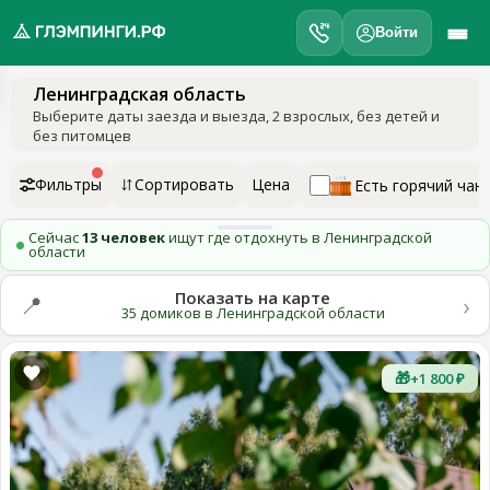
Войти
Ленинградская область
обро
Выберите даты заезда и выезда
, 2 взрослых, без детей и
ожаловать
без питомцев
а
лэмпинги.рф
Фильтры
Сортировать
Цена
Есть горячий чан
️
Сейчас
13 человек
ищут где отдохнуть в Ленинградской
области
Мои
поездки
Показать на карте
›
📍
35 домиков в Ленинградской области
Избранное
🎁
+1 800 ₽
Подарочные
💝
сертификаты
О
нас