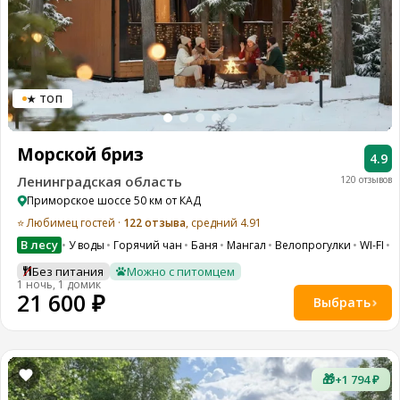
★ ТОП
Морской бриз
4.9
Ленинградская область
120 отзывов
Приморское шоссе 50 км от КАД
⭐ Любимец гостей ·
122 отзыва
, средний 4.91
В лесу
У воды
Горячий чан
Баня
Мангал
Велопрогулки
WI-FI
П
Без питания
Можно с питомцем
1 ночь, 1 домик
21 600 ₽
Выбрать
🎁
+1 794 ₽