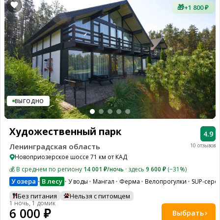
🎁
+1 800 ₽
ВЫГОДНО
Художественный парк
4.9
Ленинградская область
10 отзывов
Новоприозерское шоссе 71 км от КАД
💰 В среднем по региону
14 001 ₽/ночь
· здесь
9 600 ₽
(−31%)
У озера
В лесу
У воды
Мангал
Ферма
Велопрогулки
SUP-серф
•
Без питания
Нельзя с питомцем
1 ночь, 1 домик
6 000 ₽
Выбрать