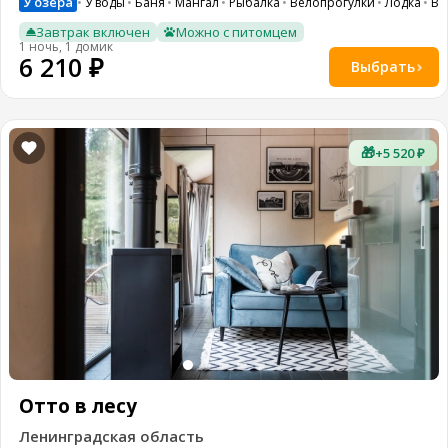
У озера
У воды
Баня
Мангал
Рыбалка
Велопрогулки
Лодка
Во
Завтрак включен
Можно с питомцем
1 ночь, 1 домик
6 210 ₽
Выбрать
🎁
+5 520 ₽
Отто в лесу
Ленинградская область