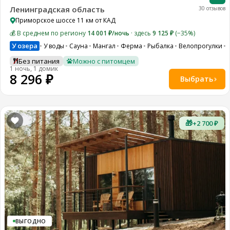
Ленинградская область
30 отзывов
Приморское шоссе 11 км от КАД
💰 В среднем по региону
14 001 ₽/ночь
· здесь
9 125 ₽
(−35%)
У озера
У воды
Сауна
Мангал
Ферма
Рыбалка
Велопрогулки
Без питания
Можно с питомцем
1 ночь, 1 домик
8 296 ₽
Выбрать
🎁
+2 700 ₽
ВЫГОДНО