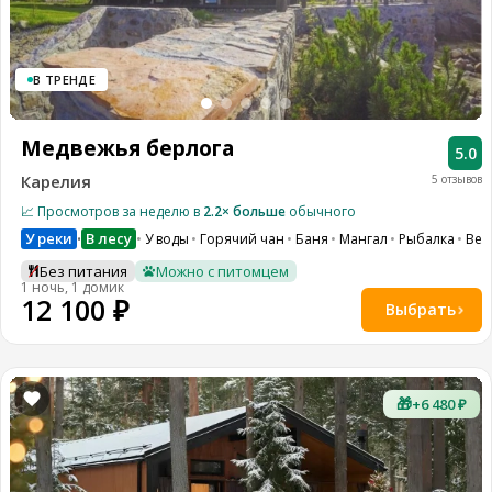
В ТРЕНДЕ
Медвежья берлога
5.0
Карелия
5 отзывов
📈 Просмотров за неделю в
2.2× больше
обычного
У реки
В лесу
У воды
Горячий чан
Баня
Мангал
Рыбалка
Вел
•
Без питания
Можно с питомцем
1 ночь, 1 домик
12 100 ₽
Выбрать
🎁
+6 480 ₽