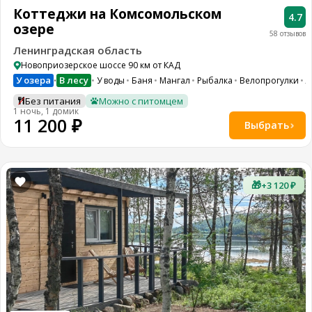
Коттеджи на Комсомольском
4.7
озере
58 отзывов
Ленинградская область
Новоприозерское шоссе 90 км от КАД
У озера
В лесу
У воды
Баня
Мангал
Рыбалка
Велопрогулки
Л
•
Без питания
Можно с питомцем
1 ночь, 1 домик
11 200 ₽
Выбрать
🎁
+3 120 ₽