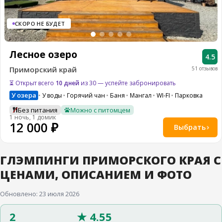
СКОРО НЕ БУДЕТ
Лесное озеро
4.5
Приморский край
51 отзывов
⏳ Открыт всего
10 дней
из 30 — успейте забронировать
У озера
У воды
Горячий чан
Баня
Мангал
WI-FI
Парковка
Без питания
Можно с питомцем
1 ночь, 1 домик
12 000 ₽
Выбрать
ГЛЭМПИНГИ ПРИМОРСКОГО КРАЯ С
ЦЕНАМИ, ОПИСАНИЕМ И ФОТО
Обновлено: 23 июля 2026
2
★ 4.55