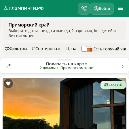
Войти
Приморский край
обро
Выберите даты заезда и выезда
, 2 взрослых, без детей и
ожаловать
без питомцев
а
лэмпинги.рф
Фильтры
Сортировать
Цена
Есть горячий чан
️
Показать на карте
›
📍
Мои
2 домика в Приморском крае
поездки
🎁
+4 500 ₽
Избранное
Подарочные
💝
сертификаты
О
нас