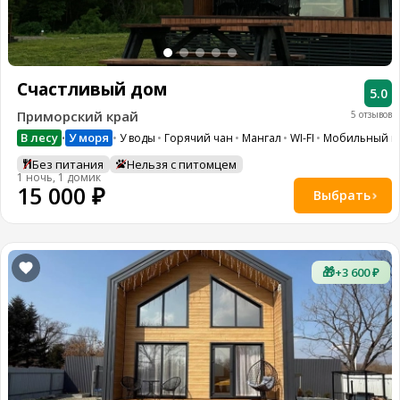
8
(936)
245
88
96
Счастливый дом
5.0
Разместить
Приморский край
5 отзывов
свой
объект
В лесу
У моря
У воды
Горячий чан
Мангал
WI-FI
Мобильный и
•
Без питания
Нельзя с питомцем
Все
1 ночь, 1 домик
регионы
15 000 ₽
Выбрать
Войти
или
создать
🎁
+3 600 ₽
аккаунт