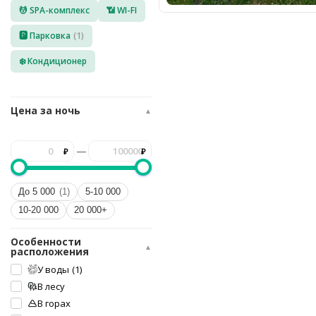
💆 SPA-комплекс
📶 WI-FI
8
(936)
245
🅿️ Парковка
(1)
88
96
❄️ Кондиционер
Разместить
свой
объект
Цена за ночь
▲
Все
регионы
—
Войти
или
До 5 000
(1)
5-10 000
создать
10-20 000
20 000+
аккаунт
Особенности
▲
расположения
У воды
(1)
В лесу
В горах