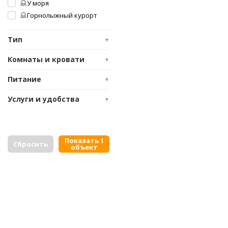
У моря
Горнолыжный курорт
Тип
▼
Комнаты и кровати
▼
Питание
▼
Услуги и удобства
▼
Показать 1
Сбросить
объект