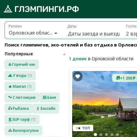
Брониру
обро
Регион
Даты
Гости
Орловская область
2
вз
ожаловать
а
Поиск глэмпингов, эко-отелей и баз отдыха в Орлов
лэмпинги.рф
Популярные
️
▲
1 домик
в Орловской области
♨️ Горячий чан
Мои
поездки
🌊 У воды
(1)
🎁
+1 200 ₽
🔥 Мангал
(1)
Избранное
🐾 С питомцем
🧖 Баня
Подарочные
🎣 Рыбалка
💧 Бассейн
💝
сертификаты
🏄 SUP-серф
(1)
О
★ ТОП
нас
🚴 Велопрогулки