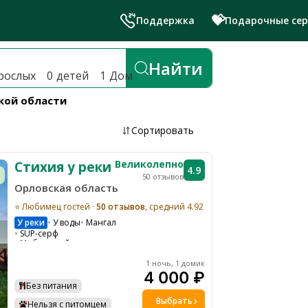
💝
Поддержка
Подарочные се
й лучшие глэмпинги и эко-отел
Найти
рослых
0
детей
1
Дом
ской области
Сортировать
Великолепно
Стихия у реки
4.9
50 отзывов
Орловская область
⭐ Любимец гостей ·
50 отзывов
, средний 4.92
У реки
У воды
Мангал
SUP-серф
Мобильный интернет
Парковка
Гамаки и качели на общей территории
1 ночь, 1 домик
Ресторан на территории
4 000 ₽
Байдарки
Костровая зона
Без питания
Выбрать
Нельзя с питомцем