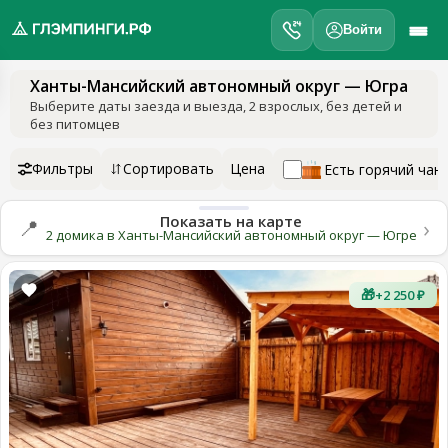
Войти
Ханты-Мансийский автономный округ — Югра
обро
Выберите даты заезда и выезда
, 2 взрослых, без детей и
ожаловать
без питомцев
а
лэмпинги.рф
Фильтры
Сортировать
Цена
Есть горячий чан
️
Показать на карте
›
📍
Мои
2 домика в Ханты-Мансийский автономный округ — Югре
поездки
🎁
+2 250 ₽
Избранное
Подарочные
💝
сертификаты
О
нас