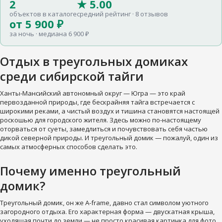
2
★ 5.00
объектов в каталоге
средний рейтинг · 8 отзывов
от 5 900 ₽
за ночь · медиана 6 900 ₽
Отдых в треугольных домиках
среди сибирской тайги
Ханты-Мансийский автономный округ — Югра — это край
первозданной природы, где бескрайняя тайга встречается с
широкими реками, а чистый воздух и тишина становятся настоящей
роскошью для городского жителя. Здесь можно по-настоящему
оторваться от суеты, замедлиться и почувствовать себя частью
дикой северной природы. И треугольный домик — пожалуй, один из
самых атмосферных способов сделать это.
Почему именно треугольный
домик?
Треугольный домик, он же A-frame, давно стал символом уютного
загородного отдыха. Его характерная форма — двускатная крыша,
уходящая почти до земли — не просто красивая картинка для фото.