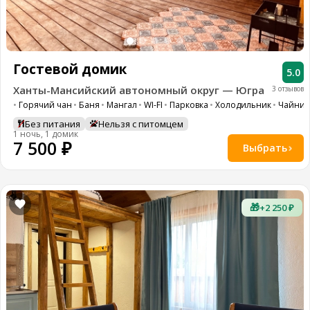
8
(936)
245
88
96
Гостевой домик
5.0
Разместить
Ханты-Мансийский автономный округ — Югра
3 отзывов
свой
объект
Горячий чан
Баня
Мангал
WI-FI
Парковка
Холодильник
Чайник
Без питания
Нельзя с питомцем
1 ночь, 1 домик
Все
7 500 ₽
регионы
Выбрать
Войти
или
создать
🎁
+2 250 ₽
аккаунт