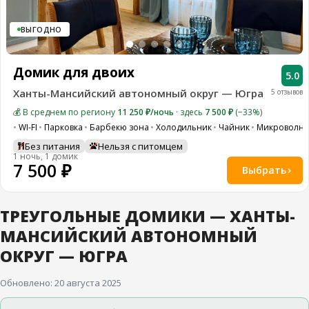
ВЫГОДНО
Домик для двоих
5.0
Ханты-Мансийский автономный округ — Югра
5 отзывов
💰 В среднем по региону
11 250 ₽/ночь
· здесь
7 500 ₽
(−33%)
WI-FI
Парковка
Барбекю зона
Холодильник
Чайник
Микроволно
Без питания
Нельзя с питомцем
1 ночь, 1 домик
7 500 ₽
Выбрать
ТРЕУГОЛЬНЫЕ ДОМИКИ — ХАНТЫ-
МАНСИЙСКИЙ АВТОНОМНЫЙ
ОКРУГ — ЮГРА
Обновлено: 20 августа 2025