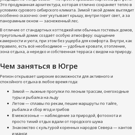
Это продуманная архитектура, которая отлично сохраняет тепло в
условиях сурового сибирского климата. Зимой такой домик выглядит
особенно сказочно: снег укутывает крышу, внутри горит свет, а за
панорамным окном — заснеженный лес.
В отличие от стандартных коттеджей или обычных гостевых домов,
треугольный домик создаёт особую атмосферу: ощущение
камерности и уюта, при этом без ущерба для комфорта. Внутри, как
правило, есть всё необходимое — удобные кровати, отопление,
зона отдыха, а нередко и собственная терраса с видом на природу.
Чем заняться в Югре
Регион открывает широкие возможности для активного и
спокойного отдыха в любое время года:
Зимой — лыжные прогулки по лесным трассам, снегоходные
туры и рыбалка на льду
Летом — сплавы по рекам, пешие маршруты по тайге,
рыбалка и сбор ягод и грибов
В межсезонье — наблюдение за природой, фотоохота и
просто тихий отдых вдали от городского шума
Знакомство с культурой коренных народов Севера — хантов
и манси