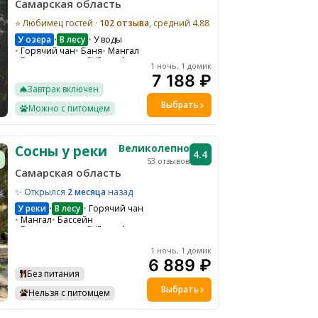
Самарская область
⭐ Любимец гостей ·
102 отзыва
, средний 4.88
У озера
В лесу
У воды
•
Горячий чан
Баня
Мангал
Велопрогулки
SUP-серф
1 ночь, 1 домик
Квадроциклы
Парковка
7 188 ₽
Гамаки и качели на общей территории
Завтрак включен
Детская площадка
Общая кухня
Водоем
Выбрать
Можно с питомцем
Экскурсии
Костровая зона
Великолепно
Сосны у реки
4.4
53 отзывов
Самарская область
✨ Открылся
2 месяца
назад
У реки
В лесу
Горячий чан
•
Мангал
Бассейн
Велопрогулки
SUP-серф
Квадроциклы
WI-FI
Парковка
1 ночь, 1 домик
Гамаки и качели на общей территории
6 889 ₽
Ресепшн
Детская площадка
Без питания
Водоем
Ресторан на территории
Выбрать
Нельзя с питомцем
Настольные игры
Костровая зона