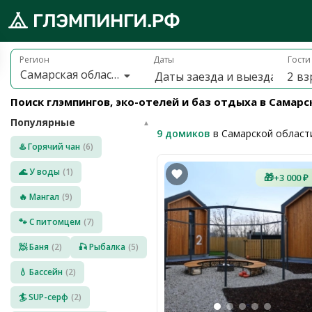
Брониру
обро
Регион
Даты
Гости
Самарская область
2
вз
ожаловать
а
Поиск глэмпингов, эко-отелей и баз отдыха в Самар
лэмпинги.рф
Популярные
️
▲
9 домиков
в Самарской област
♨️ Горячий чан
(6)
Мои
поездки
🌊 У воды
(1)
🎁
+3 000 ₽
🔥 Мангал
(9)
Избранное
🐾 С питомцем
(7)
Подарочные
🧖 Баня
(2)
🎣 Рыбалка
(5)
💝
сертификаты
💧 Бассейн
(2)
О
нас
🏄 SUP-серф
(2)