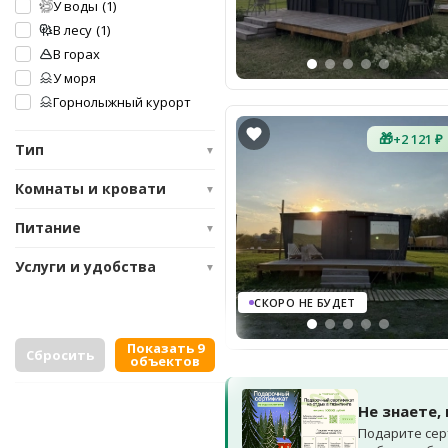
У воды
(1)
В лесу
(1)
В горах
У моря
Горнолыжный курорт
🎁
+2 121 ₽
Тип
▼
Комнаты и кровати
▼
Питание
▼
Услуги и удобства
▼
СКОРО НЕ БУДЕТ
Показать 9
Сбросить
объектов
Не знаете,
Подарите сер