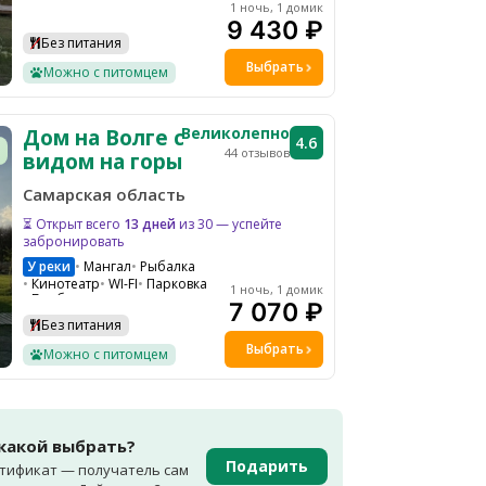
1 ночь, 1 домик
Костровая зона
9 430 ₽
Микроволновая печь
Без питания
Выбрать
Можно с питомцем
Великолепно
Дом на Волге с
4.6
44 отзывов
видом на горы
Самарская область
⏳ Открыт всего
13 дней
из 30 — успейте
забронировать
У реки
Мангал
Рыбалка
Кинотеатр
WI-FI
Парковка
1 ночь, 1 домик
Барбекю зона
7 070 ₽
Гамаки и качели на общей территории
Без питания
Шезлонги на общей территории
Водоем
Снегоходы
Выбрать
Можно с питомцем
Костровая зона
 какой выбрать?
Подарить
тификат — получатель сам