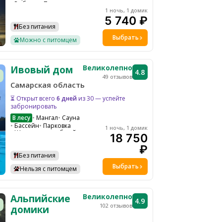
Рыбалка
Парковка
Барбекю зона
Общая кухня
1 ночь, 1 домик
Водоем
Холодильник
5 740 ₽
Чайник
Костровая зона
Без питания
Подходит для проведения мероприятий
Выбрать
Можно с питомцем
Великолепно
Ивовый дом
4.8
49 отзывов
Самарская область
⏳ Открыт всего
6 дней
из 30 — успейте
забронировать
В лесу
Мангал
Сауна
Бассейн
Парковка
1 ночь, 1 домик
Шезлонги на общей территории
18 750
Детская площадка
Костровая зона
₽
Без питания
Выбрать
Нельзя с питомцем
Великолепно
Альпийские
4.9
102 отзывов
домики