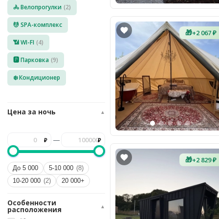
🚴 Велопрогулки
(2)
8
(936)
245
💆 SPA-комплекс
88
🎁
+2 067 ₽
96
📶 WI-FI
(4)
Разместить
🅿️ Парковка
(9)
свой
объект
❄️ Кондиционер
Все
регионы
Цена за ночь
▲
Войти
или
—
создать
аккаунт
🎁
+2 829 ₽
До 5 000
5-10 000
(8)
10-20 000
(2)
20 000+
Особенности
▲
расположения