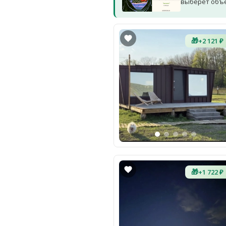
выберет объек
🎁
+2 121 ₽
🎁
+1 722 ₽