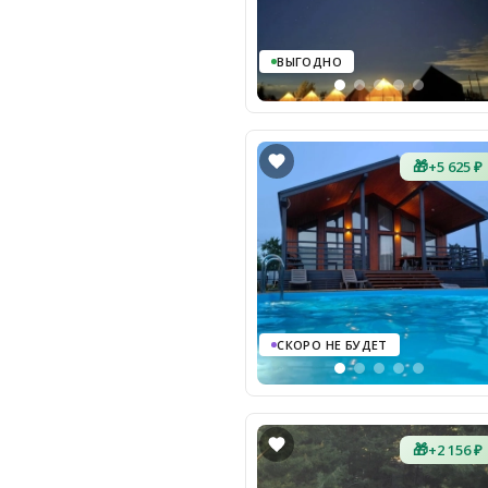
ВЫГОДНО
🎁
+5 625 ₽
СКОРО НЕ БУДЕТ
🎁
+2 156 ₽