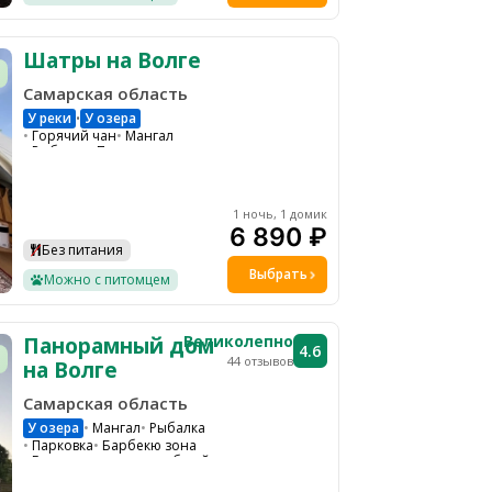
Шатры на Волге
Самарская область
У реки
У озера
•
Горячий чан
Мангал
Рыбалка
Парковка
Барбекю зона
Общая кухня
Водоем
Холодильник
Чайник
Костровая зона
Микроволновая печь
1 ночь, 1 домик
Подходит для проведения мероприятий
6 890 ₽
Без питания
Выбрать
Можно с питомцем
Великолепно
Панорамный дом
4.6
44 отзывов
на Волге
Самарская область
У озера
Мангал
Рыбалка
Парковка
Барбекю зона
Гамаки и качели на общей территории
Общая кухня
Водоем
Холодильник
Чайник