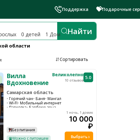
💝
Поддержка
Подарочные се
й лучшие глэмпинги и эко-отел
Найти
рослых
0
детей
1
Дом
ской области
Сортировать
и
Великолепно
Вилла
5.0
10 отзывов
Вдохновение
Самарская область
Горячий чан
Баня
Мангал
WI-FI
Мобильный интернет
Парковка
Барбекю зона
Детская площадка
1 ночь, 1 домик
Ресторан на территории
10 000
Конные прогулки
Тюбинг
₽
Костровая зона
Без питания
Выбрать
Можно с питомцем