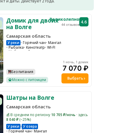
т и даты. Действует 2 года.
Великолепно
Домик для двоих
4.6
44 отзывов
на Волге
Самарская область
У реки
Горячий чан
Мангал
Рыбалка
Кинотеатр
WI-FI
Мобильный интернет
Парковка
Барбекю зона
Гамаки и качели на общей территории
1 ночь, 1 домик
Шезлонги на общей территории
7 070 ₽
Водоем
Снегоходы
Без питания
Костровая зона
Выбрать
Можно с питомцем
Шатры на Волге
Самарская область
💰 В среднем по региону
10 705 ₽/ночь
· здесь
8 040 ₽
(−25%)
У реки
У озера
•
Горячий чан
Мангал