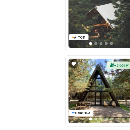
★ ТОП
🎁
+2 067 ₽
НОВИНКА