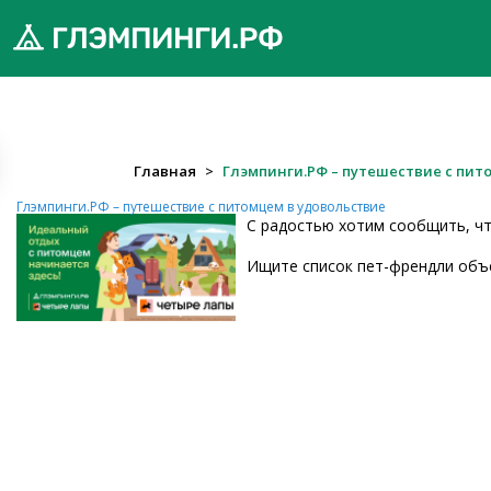
обро
Главная
>
Глэмпинги.РФ – путешествие с пит
ожаловать
Глэмпинги.РФ – путешествие с питомцем в удовольствие
а
С радостью хотим сообщить, ч
лэмпинги.рф
Ищите список пет-френдли объ
️
Мои
поездки
Избранное
Подарочные
💝
сертификаты