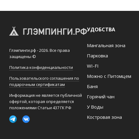
О
нас
8
УДОБСТВА
(936)
245
88
Мангальная зона
96
Глэмпинги.рф - 2026. Все права
Парковка
защищены ©
Разместить
свой
WI-FI
Политика конфиденциальности
объект
Можно с Питомцем
Пользовательского соглашения по
Все
подарочным сертификатам
Баня
регионы
Информация не является публичной
Горячий чан
офертой, которая определяется
Войти
или
У Воды
положениями Статьи 437 ГК РФ
создать
аккаунт
Костровая зона