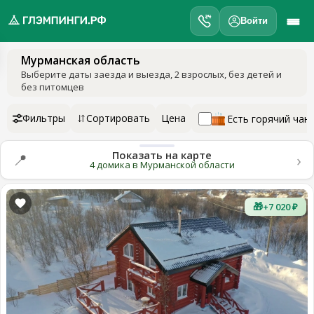
Войти
Мурманская область
обро
Выберите даты заезда и выезда
, 2 взрослых, без детей и
ожаловать
без питомцев
а
лэмпинги.рф
Фильтры
Сортировать
Цена
Есть горячий чан
️
Показать на карте
›
📍
Мои
4 домика в Мурманской области
поездки
🎁
+7 020 ₽
Избранное
Подарочные
💝
сертификаты
О
нас