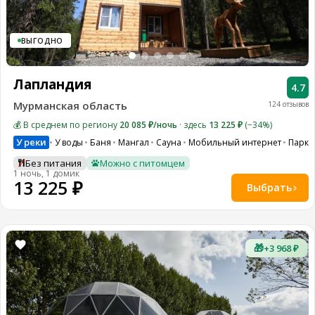
ВЫГОДНО
Лапландия
4.7
Мурманская область
124 отзывов
💰 В среднем по региону
20 085 ₽/ночь
· здесь
13 225 ₽
(−34%)
У реки
У воды
Баня
Мангал
Сауна
Мобильный интернет
Парко
Без питания
Можно с питомцем
1 ночь, 1 домик
13 225 ₽
Выбрать
🎁
+3 968 ₽