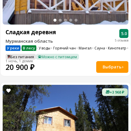
Сладкая деревня
5.0
Мурманская область
5 отзывов
У реки
В лесу
У воды
Горячий чан
Мангал
Сауна
Кинотеатр
W
•
Без питания
Можно с питомцем
1 ночь, 1 домик
20 900 ₽
Выбрать
🎁
+3 968 ₽