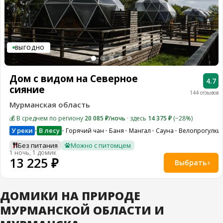
ВЫГОДНО
Дом с видом на Северное
4.7
сияние
144 отзывов
Мурманская область
💰 В среднем по региону
20 085 ₽/ночь
· здесь
14 375 ₽
(−28%)
У реки
В лесу
Горячий чан
Баня
Мангал
Сауна
Велопрогулки
•
Без питания
Можно с питомцем
1 ночь, 1 домик
13 225 ₽
Выбрать
ДОМИКИ НА ПРИРОДЕ
МУРМАНСКОЙ ОБЛАСТИ И