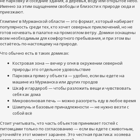
не парковку и соседние здания, а деревья, воду или открытое небо.
Именно за этим ощущением свободы и близости к природе сюда и
приезжают.
Глэмпинг в Мурманской области — это формат, который набирает
популярность среди тех, кто хочет северных приключений, но не
готов ночевать в палатке на промозглом ветру. Домики оснащены
всем необходимым для комфортного пребывания, и при этом вы
остаётесь по-настоящему на природе.
Что обычно есть в таких домиках:
Костровая зона — вечер у огня в окружении северной
природы это отдельное удовольствие
Парковка прямо у объекта — удобно, если вы едете на
машине из Мурманска или других городов
Шкаф и гардероб — чтобы разложить вещи и чувствовать
себя как дома
Микроволновая печь — можно разогреть еду в любое время
Шампунь и базовые принадлежности — не нужно везти с
собой всё
Стоит учитывать, что часть объектов принимает гостей с
питомцами только по согласованию — если вы едете с животным,
уточняйте этот момент заранее. Это честная практика: хозяева