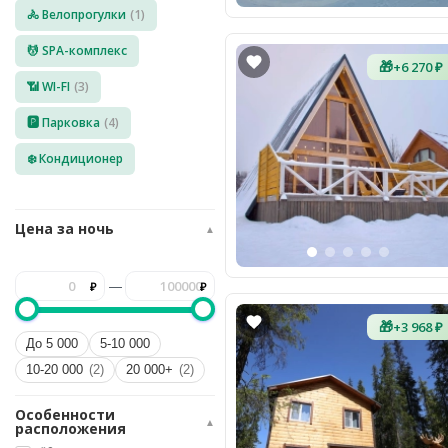
🚴 Велопрогулки
(1)
8
(936)
245
💆 SPA-комплекс
88
🎁
+6 270 ₽
96
📶 WI-FI
(3)
Разместить
🅿️ Парковка
(4)
свой
объект
❄️ Кондиционер
Все
регионы
Цена за ночь
▲
Войти
или
—
создать
аккаунт
🎁
+3 968 ₽
До 5 000
5-10 000
10-20 000
(2)
20 000+
(2)
Особенности
▲
расположения