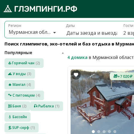
Брониру
обро
Регион
Даты
Гости
Мурманская область
2
вз
ожаловать
а
Поиск глэмпингов, эко-отелей и баз отдыха в Мурма
лэмпинги.рф
Популярные
️
▲
4 домика
в Мурманской област
♨️ Горячий чан
(2)
Мои
поездки
🌊 У воды
(3)
🎁
+7 020 ₽
🔥 Мангал
(4)
Избранное
🐾 С питомцем
(4)
Подарочные
🧖 Баня
(2)
🎣 Рыбалка
(1)
💝
сертификаты
💧 Бассейн
О
нас
🏄 SUP-серф
(1)