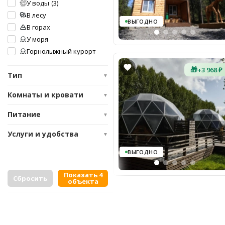
У воды
(3)
В лесу
ВЫГОДНО
В горах
У моря
Горнолыжный курорт
🎁
+3 968 ₽
Тип
▼
Комнаты и кровати
▼
Питание
▼
Услуги и удобства
▼
ВЫГОДНО
Показать 4
Сбросить
объекта