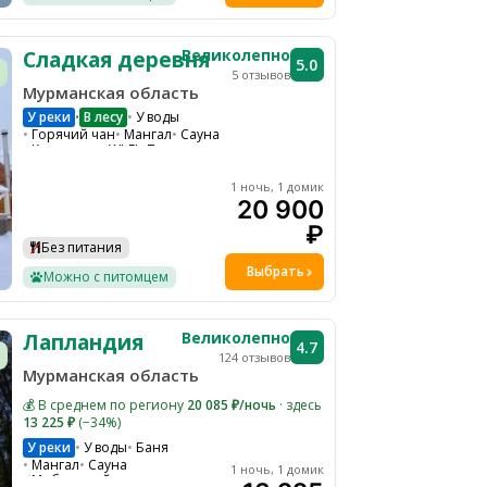
Великолепно
Сладкая деревня
5.0
5 отзывов
Мурманская область
У реки
В лесу
У воды
•
Горячий чан
Мангал
Сауна
Кинотеатр
WI-FI
Парковка
Барбекю зона
Настольные игры
1 ночь, 1 домик
Костровая зона
20 900
₽
Без питания
Выбрать
Можно с питомцем
Великолепно
Лапландия
4.7
124 отзывов
Мурманская область
💰 В среднем по региону
20 085 ₽/ночь
· здесь
13 225 ₽
(−34%)
У реки
У воды
Баня
Мангал
Сауна
1 ночь, 1 домик
Мобильный интернет