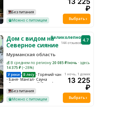
13 225
Парковка
Ресепшн
Детская площадка
₽
Детское меню
Без питания
Ресторан на территории
Выбрать
Снегоходы
Экскурсии
Можно с питомцем
Тюбинг
Великолепно
Дом с видом на
4.7
144 отзывов
Северное сияние
Мурманская область
💰 В среднем по региону
20 085 ₽/ночь
· здесь
14 375 ₽
(−28%)
1 ночь, 1 домик
У реки
В лесу
Горячий чан
•
13 225
Баня
Мангал
Сауна
Велопрогулки
SUP-серф
₽
WI-FI
Парковка
Без питания
Гамаки и качели на общей территории
Ресепшн
Выбрать
Можно с питомцем
Детская кроватка по запросу
Экскурсии
Костровая зона