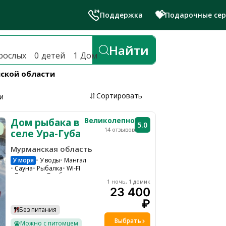
💝
Поддержка
Подарочные се
й лучшие глэмпинги и эко-отел
Найти
рослых
0
детей
1
Дом
нской области
Сортировать
и
Великолепно
Дом рыбака в
5.0
14 отзывов
селе Ура-Губа
Мурманская область
У моря
У воды
Мангал
Сауна
Рыбалка
WI-FI
Парковка
Барбекю зона
1 ночь, 1 домик
Водоем
Холодильник
Чайник
23 400
Микроволновая печь
₽
Без питания
Выбрать
Можно с питомцем