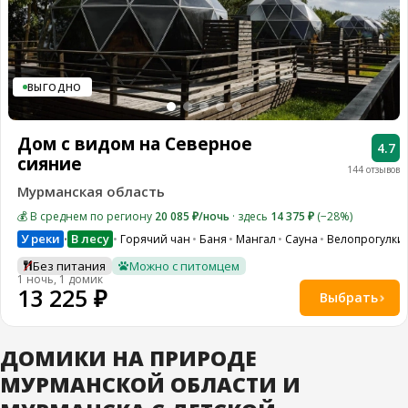
ВЫГОДНО
Дом с видом на Северное
4.7
сияние
144 отзывов
Мурманская область
💰 В среднем по региону
20 085 ₽/ночь
· здесь
14 375 ₽
(−28%)
У реки
В лесу
Горячий чан
Баня
Мангал
Сауна
Велопрогулки
•
Без питания
Можно с питомцем
1 ночь, 1 домик
13 225 ₽
Выбрать
ДОМИКИ НА ПРИРОДЕ
МУРМАНСКОЙ ОБЛАСТИ И