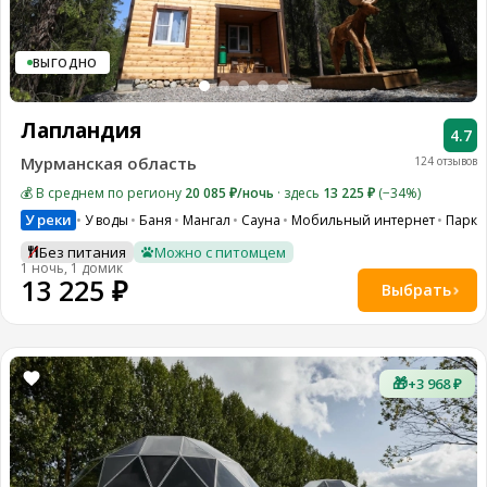
ВЫГОДНО
Лапландия
4.7
Мурманская область
124 отзывов
💰 В среднем по региону
20 085 ₽/ночь
· здесь
13 225 ₽
(−34%)
У реки
У воды
Баня
Мангал
Сауна
Мобильный интернет
Парко
Без питания
Можно с питомцем
1 ночь, 1 домик
13 225 ₽
Выбрать
🎁
+3 968 ₽