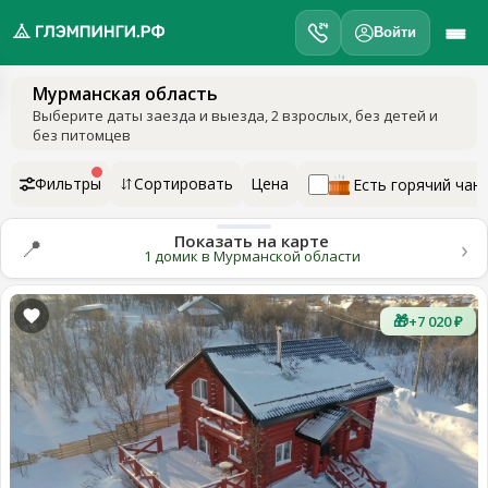
Войти
Мурманская область
обро
Выберите даты заезда и выезда
, 2 взрослых, без детей и
ожаловать
без питомцев
а
лэмпинги.рф
Фильтры
Сортировать
Цена
Есть горячий чан
️
Показать на карте
›
📍
Мои
1 домик в Мурманской области
поездки
🎁
+7 020 ₽
Избранное
Подарочные
💝
сертификаты
О
нас