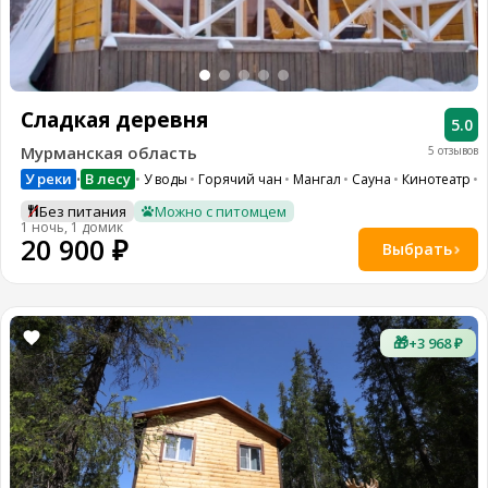
Сладкая деревня
5.0
Мурманская область
5 отзывов
У реки
В лесу
У воды
Горячий чан
Мангал
Сауна
Кинотеатр
W
•
Без питания
Можно с питомцем
1 ночь, 1 домик
20 900 ₽
Выбрать
🎁
+3 968 ₽