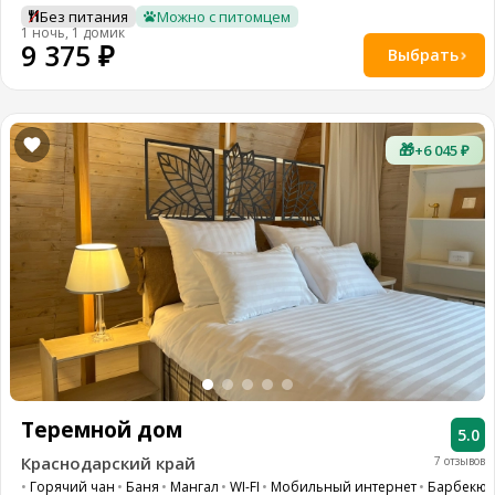
Без питания
Можно с питомцем
1 ночь, 1 домик
9 375 ₽
Выбрать
🎁
+6 045 ₽
Теремной дом
5.0
Краснодарский край
7 отзывов
Горячий чан
Баня
Мангал
WI-FI
Мобильный интернет
Барбекю 