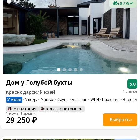
🎁
+8 775 ₽
Дом у Голубой бухты
5.0
Краснодарский край
1 отзывов
У моря
У воды
Мангал
Сауна
Бассейн
WI-FI
Парковка
Водоем
Без питания
Нельзя с питомцем
1 ночь, 1 домик
29 250 ₽
Выбрать