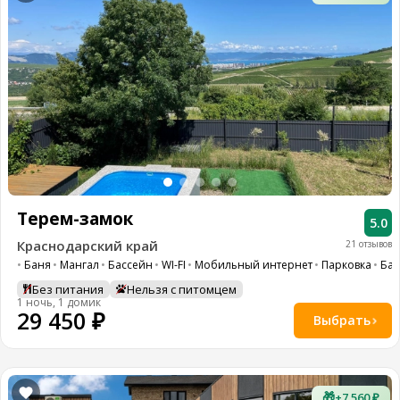
Терем-замок
5.0
Краснодарский край
21 отзывов
Баня
Мангал
Бассейн
WI-FI
Мобильный интернет
Парковка
Бар
Без питания
Нельзя с питомцем
1 ночь, 1 домик
29 450 ₽
Выбрать
🎁
+7 560 ₽