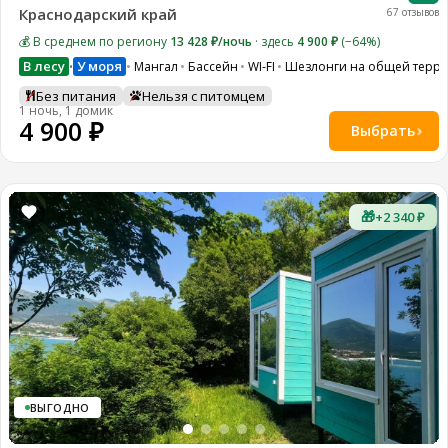
Краснодарский край
67 отзывов
💰 В среднем по региону
13 428 ₽/ночь
· здесь
4 900 ₽
(−64%)
В лесу
У моря
Мангал
Бассейн
WI-FI
Шезлонги на общей терр
•
Без питания
Нельзя с питомцем
1 ночь, 1 домик
4 900 ₽
Выбрать
🎁
+2 340 ₽
ВЫГОДНО