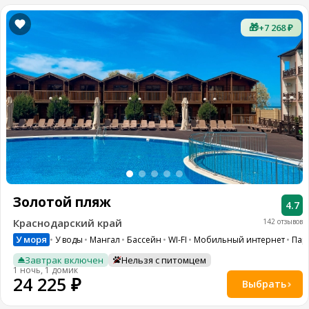
🎁
+7 268 ₽
Золотой пляж
4.7
Краснодарский край
142 отзывов
У моря
У воды
Мангал
Бассейн
WI-FI
Мобильный интернет
Пар
Завтрак включен
Нельзя с питомцем
1 ночь, 1 домик
24 225 ₽
Выбрать