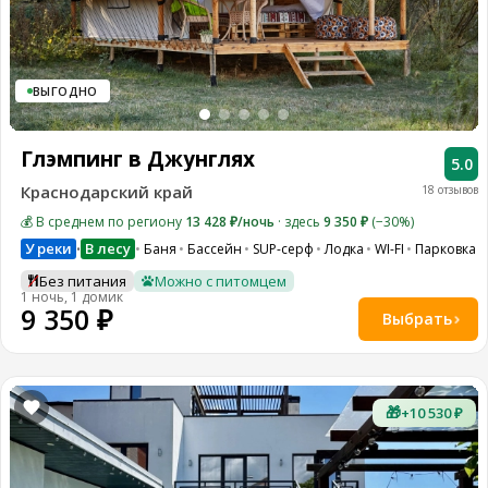
ВЫГОДНО
Глэмпинг в Джунглях
5.0
Краснодарский край
18 отзывов
💰 В среднем по региону
13 428 ₽/ночь
· здесь
9 350 ₽
(−30%)
У реки
В лесу
Баня
Бассейн
SUP-серф
Лодка
WI-FI
Парковка
•
Без питания
Можно с питомцем
1 ночь, 1 домик
9 350 ₽
Выбрать
🎁
+10 530 ₽