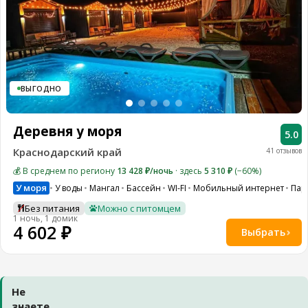
ВЫГОДНО
Деревня у моря
5.0
Краснодарский край
41 отзывов
💰 В среднем по региону
13 428 ₽/ночь
· здесь
5 310 ₽
(−60%)
У моря
У воды
Мангал
Бассейн
WI-FI
Мобильный интернет
Пар
Без питания
Можно с питомцем
1 ночь, 1 домик
4 602 ₽
Выбрать
Не
знаете,