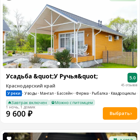
Усадьба &quot;У Ручья&quot;
5.0
Краснодарский край
45 отзывов
У реки
У воды
Мангал
Бассейн
Ферма
Рыбалка
Квадроциклы
Завтрак включен
Можно с питомцем
1 ночь, 1 домик
9 600 ₽
Выбрать