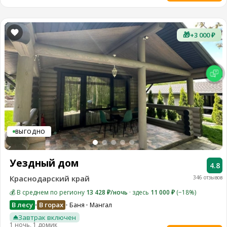
🎁
+3 000 ₽
ВЫГОДНО
Уездный дом
4.8
Краснодарский край
346 отзывов
💰 В среднем по региону
13 428 ₽/ночь
· здесь
11 000 ₽
(−18%)
В лесу
В горах
Баня
Мангал
•
Завтрак включен
1 ночь, 1 домик