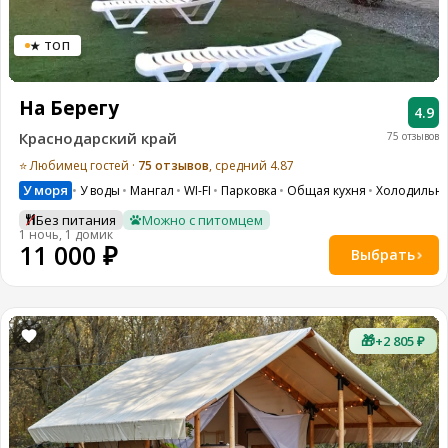
★ ТОП
На Берегу
4.9
Краснодарский край
75 отзывов
⭐ Любимец гостей ·
75 отзывов
, средний 4.87
У моря
У воды
Мангал
WI-FI
Парковка
Общая кухня
Холодильн
Без питания
Можно с питомцем
1 ночь, 1 домик
11 000 ₽
Выбрать
🎁
+2 805 ₽