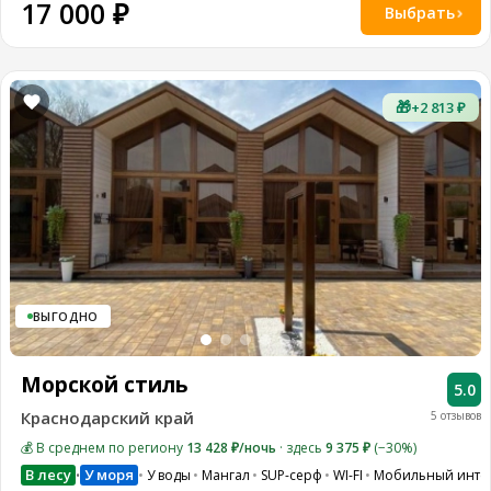
17 000 ₽
Выбрать
🎁
+2 813 ₽
ВЫГОДНО
Морской стиль
5.0
Краснодарский край
5 отзывов
💰 В среднем по региону
13 428 ₽/ночь
· здесь
9 375 ₽
(−30%)
В лесу
У моря
У воды
Мангал
SUP-серф
WI-FI
Мобильный инте
•