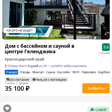
СКОРО НЕ БУДЕТ
Дом с бассейном и сауной в
5.0
центре Геленджика
1 отзывов
Краснодарский край
⏳ Открыт всего
8 дней
из 30 — успейте забронировать
У моря
У воды
Мангал
Сауна
Бассейн
WI-FI
Парковка
Барбекю
Без питания
Нельзя с питомцем
1 ночь, 1 домик
35 100 ₽
Выбрать
🎁
+2 880 ₽