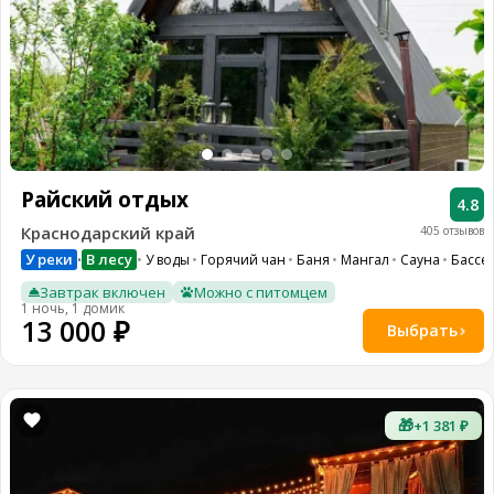
Райский отдых
4.8
Краснодарский край
405 отзывов
У реки
В лесу
У воды
Горячий чан
Баня
Мангал
Сауна
Бассе
•
Завтрак включен
Можно с питомцем
1 ночь, 1 домик
13 000 ₽
Выбрать
🎁
+1 381 ₽