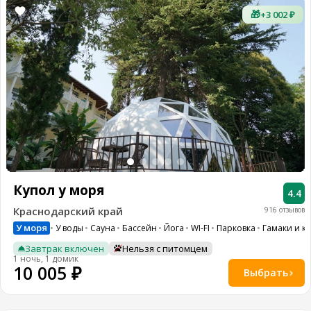
🎁
+3 002 ₽
Купол у моря
4.4
Краснодарский край
916 отзывов
У моря
У воды
Сауна
Бассейн
Йога
WI-FI
Парковка
Гамаки и к
Завтрак включен
Нельзя с питомцем
1 ночь, 1 домик
10 005 ₽
Выбрать