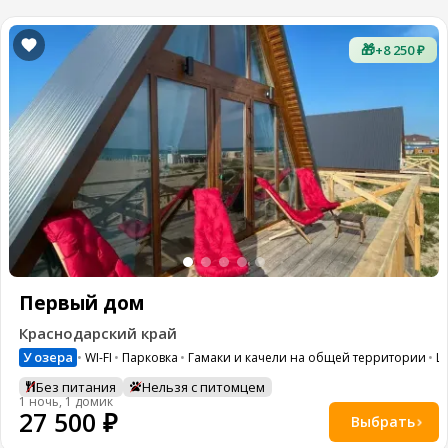
🎁
+8 250 ₽
Первый дом
Краснодарский край
У озера
WI-FI
Парковка
Гамаки и качели на общей территории
Ш
Без питания
Нельзя с питомцем
1 ночь, 1 домик
27 500 ₽
Выбрать