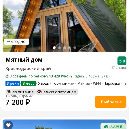
ВЫГОДНО
Мятный дом
5.0
Краснодарский край
27 отзывов
💰 В среднем по региону
13 428 ₽/ночь
· здесь
8 400 ₽
(−37%)
У реки
В лесу
У воды
Горячий чан
Мангал
WI-FI
Парковка
Гам
•
Без питания
Нельзя с питомцем
1 ночь, 1 домик
7 200 ₽
Выбрать
🎁
+8 835 ₽