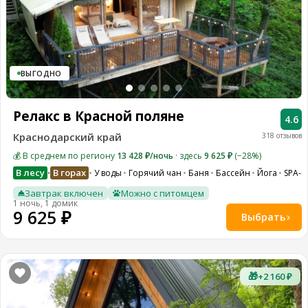
ВЫГОДНО
Релакс в Красной поляне
4.6
Краснодарский край
318 отзывов
💰 В среднем по региону
13 428 ₽/ночь
· здесь
9 625 ₽
(−28%)
В лесу
В горах
У воды
Горячий чан
Баня
Бассейн
Йога
SPA-к
•
Завтрак включен
Можно с питомцем
1 ночь, 1 домик
9 625 ₽
Выбрать
🎁
+2 160 ₽