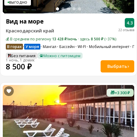
ВЫГОДНО
Вид на море
4.3
Краснодарский край
22 отзывов
💰 В среднем по региону
13 428 ₽/ночь
· здесь
8 500 ₽
(−37%)
В горах
У моря
Мангал
Бассейн
WI-FI
Мобильный интернет
Па
•
Без питания
Можно с питомцем
1 ночь, 1 домик
8 500 ₽
Выбрать
🎁
+3 300 ₽