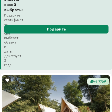
какой
выбрать?
Подарите
сертификат
—
получатель
Подарить
сам
выберет
объект
и
даты.
Действует
2
года.
🎁
+1 770 ₽