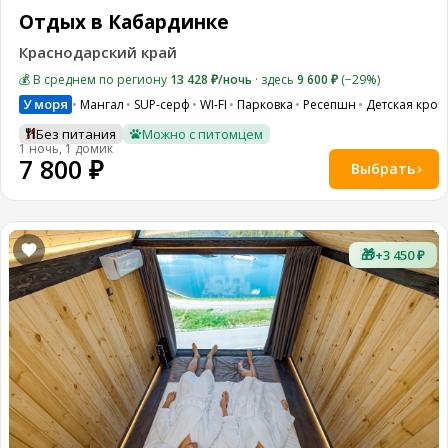
Отдых в Кабардинке
Краснодарский край
💰 В среднем по региону
13 428 ₽/ночь
· здесь
9 600 ₽
(−29%)
У моря
Мангал
SUP-серф
WI-FI
Парковка
Ресепшн
Детская кров
Без питания
Можно с питомцем
1 ночь, 1 домик
7 800 ₽
Выбрать
🎁
+3 450 ₽