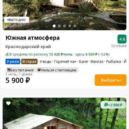
ВЫГОДНО
Южная атмосфера
4.6
Краснодарский край
52 отзывов
💰 В среднем по региону
13 428 ₽/ночь
· здесь
6 500 ₽
(−52%)
У реки
В горах
У воды
Горячий чан
Баня
Мангал
Рыбалка
Йо
•
Без питания
Нельзя с питомцем
1 ночь, 1 домик
5 900 ₽
Выбрать
🎁
+2 888 ₽