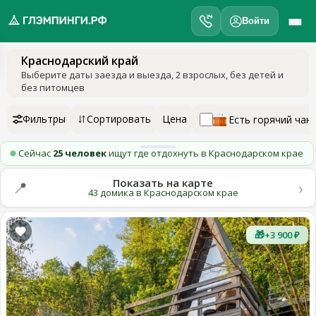
Войти
Краснодарский край
обро
Выберите даты заезда и выезда
, 2 взрослых, без детей и
ожаловать
без питомцев
а
лэмпинги.рф
Фильтры
Сортировать
Цена
Есть горячий чан
️
Сейчас
25 человек
ищут где отдохнуть в Краснодарском крае
Мои
поездки
Показать на карте
›
📍
43 домика в Краснодарском крае
Избранное
🎁
+3 900 ₽
Подарочные
💝
сертификаты
О
нас