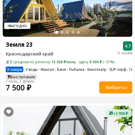
ВЫГОДНО
Земля 23
4.7
Краснодарский край
73 отзывов
💰 В среднем по региону
13 428 ₽/ночь
· здесь
8 500 ₽
(−37%)
У озера
У воды
Мангал
Баня
Рыбалка
Кинотеатр
SUP-серф
Ге
Без питания
1 ночь, 1 домик
7 500 ₽
Выбрать
🎁
+3 900 ₽