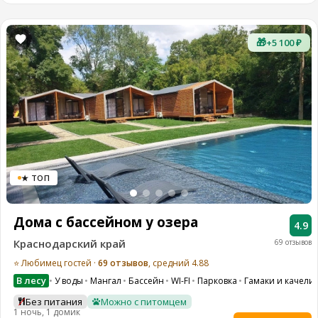
🎁
+5 100 ₽
★ ТОП
Дома с бассейном у озера
4.9
Краснодарский край
69 отзывов
⭐ Любимец гостей ·
69 отзывов
, средний 4.88
В лесу
У воды
Мангал
Бассейн
WI-FI
Парковка
Гамаки и качели
Без питания
Можно с питомцем
1 ночь, 1 домик