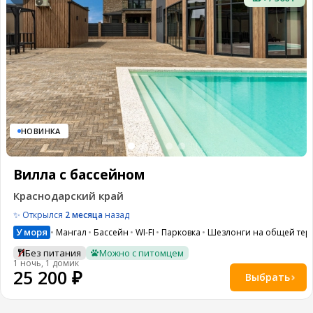
НОВИНКА
Вилла с бассейном
Краснодарский край
✨ Открылся
2 месяца
назад
У моря
Мангал
Бассейн
WI-FI
Парковка
Шезлонги на общей тер
Без питания
Можно с питомцем
1 ночь, 1 домик
25 200 ₽
Выбрать