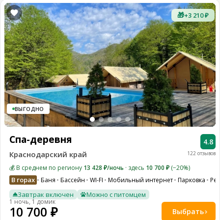
🎁
+3 210 ₽
ВЫГОДНО
Спа-деревня
4.8
Краснодарский край
122 отзывов
💰 В среднем по региону
13 428 ₽/ночь
· здесь
10 700 ₽
(−20%)
В горах
Баня
Бассейн
WI-FI
Мобильный интернет
Парковка
Ре
Завтрак включен
Можно с питомцем
1 ночь, 1 домик
10 700 ₽
Выбрать