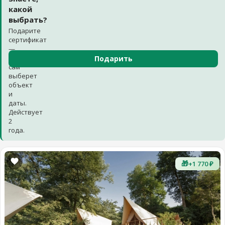
какой
выбрать?
Подарите
сертификат
—
получатель
Подарить
сам
выберет
объект
и
даты.
Действует
2
года.
🎁
+1 770 ₽