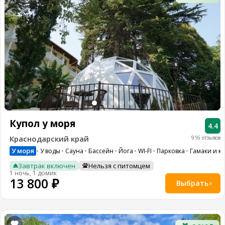
Купол у моря
4.4
Краснодарский край
916 отзывов
У моря
У воды
Сауна
Бассейн
Йога
WI-FI
Парковка
Гамаки и к
Завтрак включен
Нельзя с питомцем
1 ночь, 1 домик
13 800 ₽
Выбрать