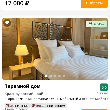
17 000 ₽
Выбрать
🎁
+6 045 ₽
Теремной дом
5.0
Краснодарский край
7 отзывов
Горячий чан
Баня
Мангал
WI-FI
Мобильный интернет
Барбекю 
Без питания
Нельзя с питомцем
1 ночь, 1 домик