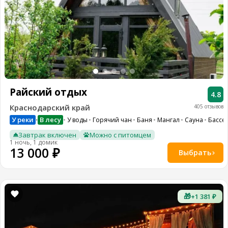
Райский отдых
4.8
Краснодарский край
405 отзывов
У реки
В лесу
У воды
Горячий чан
Баня
Мангал
Сауна
Бассе
•
Завтрак включен
Можно с питомцем
1 ночь, 1 домик
13 000 ₽
Выбрать
🎁
+1 381 ₽