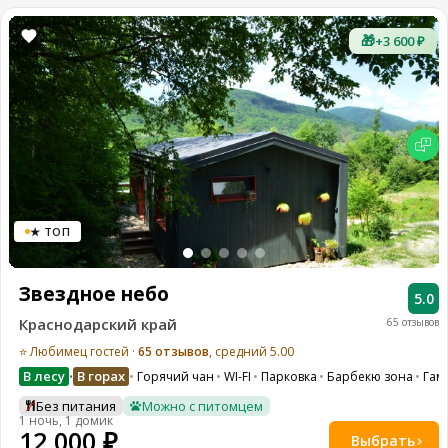
🎁
+3 600 ₽
★ ТОП
Звездное небо
5.0
Краснодарский край
65 отзывов
⭐ Любимец гостей ·
65 отзывов
, средний 5.00
В лесу
В горах
Горячий чан
WI-FI
Парковка
Барбекю зона
Гам
•
Без питания
Можно с питомцем
1 ночь, 1 домик
12 000 ₽
Выбрать