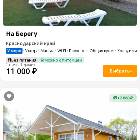
На Берегу
Краснодарский край
У моря
У воды
Мангал
WI-FI
Парковка
Общая кухня
Холодильн
Без питания
Можно с питомцем
1 ночь, 1 домик
11 000 ₽
Выбрать
🎁
+2 880 ₽