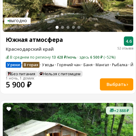
ВЫГОДНО
Южная атмосфера
4.6
Краснодарский край
52 отзывов
💰 В среднем по региону
13 428 ₽/ночь
· здесь
6 500 ₽
(−52%)
У реки
В горах
У воды
Горячий чан
Баня
Мангал
Рыбалка
Йо
•
Без питания
Нельзя с питомцем
1 ночь, 1 домик
5 900 ₽
Выбрать
🎁
+2 888 ₽