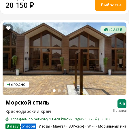
20 150 ₽
Выбрать
🎁
+2 813 ₽
ВЫГОДНО
Морской стиль
5.0
Краснодарский край
5 отзывов
💰 В среднем по региону
13 428 ₽/ночь
· здесь
9 375 ₽
(−30%)
В лесу
У моря
У воды
Мангал
SUP-серф
WI-FI
Мобильный инте
•