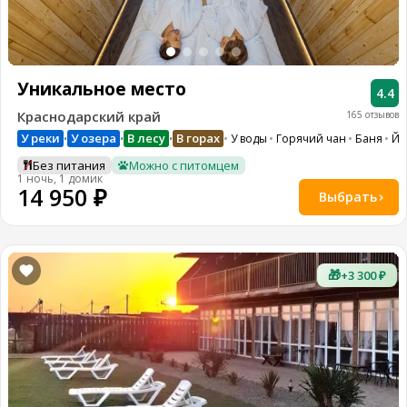
Уникальное место
4.4
Краснодарский край
165 отзывов
У реки
У озера
В лесу
В горах
У воды
Горячий чан
Баня
Йо
•
•
•
Без питания
Можно с питомцем
1 ночь, 1 домик
14 950 ₽
Выбрать
🎁
+3 300 ₽