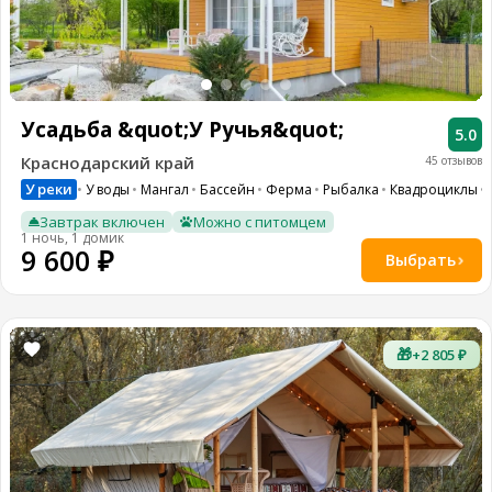
Усадьба &quot;У Ручья&quot;
5.0
Краснодарский край
45 отзывов
У реки
У воды
Мангал
Бассейн
Ферма
Рыбалка
Квадроциклы
Завтрак включен
Можно с питомцем
1 ночь, 1 домик
9 600 ₽
Выбрать
🎁
+2 805 ₽