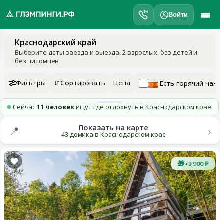
Войти
Краснодарский край
обро
Выберите даты заезда и выезда
, 2 взрослых, без детей и
ожаловать
без питомцев
а
лэмпинги.рф
Фильтры
Сортировать
Цена
Есть горячий чан
️
Сейчас
11 человек
ищут где отдохнуть в Краснодарском крае
Мои
поездки
Показать на карте
›
📍
43 домика в Краснодарском крае
Избранное
🎁
+3 900 ₽
Подарочные
💝
сертификаты
О
нас