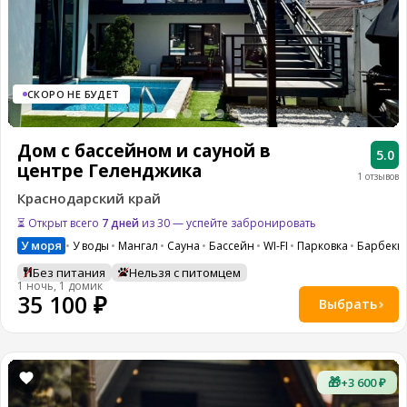
СКОРО НЕ БУДЕТ
Дом с бассейном и сауной в
5.0
центре Геленджика
1 отзывов
Краснодарский край
⏳ Открыт всего
7 дней
из 30 — успейте забронировать
У моря
У воды
Мангал
Сауна
Бассейн
WI-FI
Парковка
Барбекю
Без питания
Нельзя с питомцем
1 ночь, 1 домик
35 100 ₽
Выбрать
🎁
+3 600 ₽