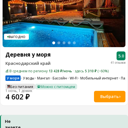
ВЫГОДНО
Деревня у моря
5.0
Краснодарский край
41 отзывов
💰 В среднем по региону
13 428 ₽/ночь
· здесь
5 310 ₽
(−60%)
У моря
У воды
Мангал
Бассейн
WI-FI
Мобильный интернет
Пар
Без питания
Можно с питомцем
1 ночь, 1 домик
4 602 ₽
Выбрать
Не
знаете,