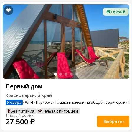
🎁
+8 250 ₽
Первый дом
Краснодарский край
У озера
WI-FI
Парковка
Гамаки и качели на общей территории
Ш
Без питания
Нельзя с питомцем
1 ночь, 1 домик
27 500 ₽
Выбрать