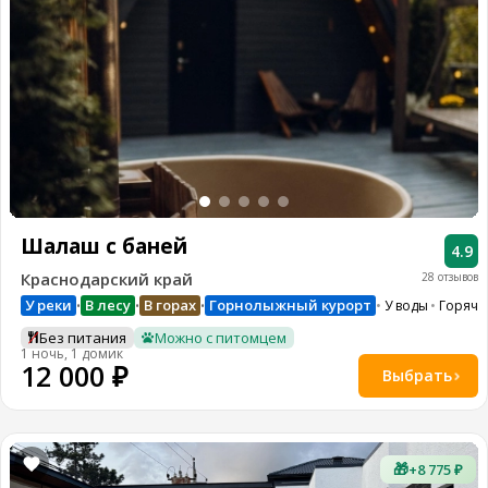
Шалаш с баней
4.9
Краснодарский край
28 отзывов
У реки
В лесу
В горах
Горнолыжный курорт
У воды
Горячи
•
•
•
Без питания
Можно с питомцем
1 ночь, 1 домик
12 000 ₽
Выбрать
🎁
+8 775 ₽