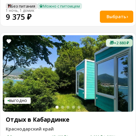
Без питания
Можно с питомцем
1 ночь, 1 домик
9 375 ₽
Выбрать
🎁
+2 880 ₽
ВЫГОДНО
Отдых в Кабардинке
Краснодарский край