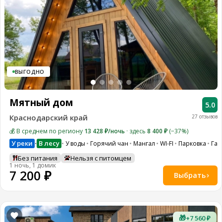
ВЫГОДНО
Мятный дом
5.0
Краснодарский край
27 отзывов
💰 В среднем по региону
13 428 ₽/ночь
· здесь
8 400 ₽
(−37%)
У реки
В лесу
У воды
Горячий чан
Мангал
WI-FI
Парковка
Гам
•
Без питания
Нельзя с питомцем
1 ночь, 1 домик
7 200 ₽
Выбрать
🎁
+7 560 ₽