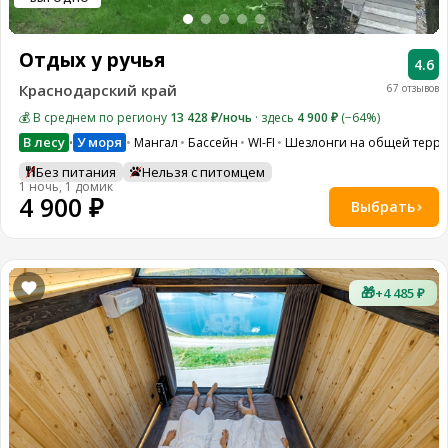
Отдых у ручья
4.6
Краснодарский край
67 отзывов
💰 В среднем по региону
13 428 ₽/ночь
· здесь
4 900 ₽
(−64%)
В лесу
У моря
Мангал
Бассейн
WI-FI
Шезлонги на общей терр
•
Без питания
Нельзя с питомцем
1 ночь, 1 домик
4 900 ₽
Выбрать
🎁
+4 485 ₽