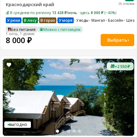
Краснодарский край
26 отзывов
💰 В среднем по региону
13 428 ₽/ночь
· здесь
8 000 ₽
(−40%)
У реки
В лесу
В горах
У моря
У воды
Мангал
Бассейн
Шезл
•
•
•
Без питания
Можно с питомцем
1 ночь, 1 домик
8 000 ₽
Выбрать
🎁
+2 550 ₽
ВЫГОДНО