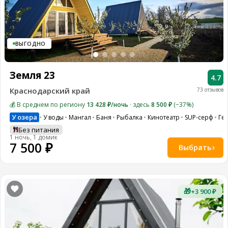
ВЫГОДНО
Земля 23
4.7
Краснодарский край
73 отзывов
💰 В среднем по региону
13 428 ₽/ночь
· здесь
8 500 ₽
(−37%)
У озера
У воды
Мангал
Баня
Рыбалка
Кинотеатр
SUP-серф
Ге
Без питания
1 ночь, 1 домик
7 500 ₽
Выбрать
🎁
+3 900 ₽