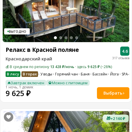
ВЫГОДНО
Релакс в Красной поляне
4.6
Краснодарский край
317 отзывов
💰 В среднем по региону
13 428 ₽/ночь
· здесь
9 625 ₽
(−28%)
В лесу
В горах
У воды
Горячий чан
Баня
Бассейн
Йога
SPA-к
•
Завтрак включен
Можно с питомцем
1 ночь, 1 домик
9 625 ₽
Выбрать
🎁
+2 160 ₽