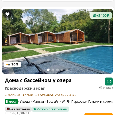
🎁
+5 100 ₽
★ ТОП
Дома с бассейном у озера
4.9
Краснодарский край
67 отзывов
⭐ Любимец гостей ·
67 отзывов
, средний 4.88
В лесу
У воды
Мангал
Бассейн
WI-FI
Парковка
Гамаки и качели
Без питания
Можно с питомцем
1 ночь, 1 домик