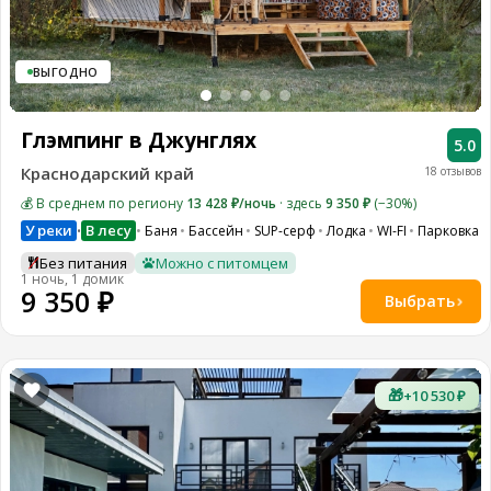
ВЫГОДНО
Глэмпинг в Джунглях
5.0
Краснодарский край
18 отзывов
💰 В среднем по региону
13 428 ₽/ночь
· здесь
9 350 ₽
(−30%)
У реки
В лесу
Баня
Бассейн
SUP-серф
Лодка
WI-FI
Парковка
•
Без питания
Можно с питомцем
1 ночь, 1 домик
9 350 ₽
Выбрать
🎁
+10 530 ₽