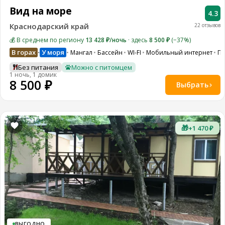
Вид на море
4.3
Краснодарский край
22 отзывов
💰 В среднем по региону
13 428 ₽/ночь
· здесь
8 500 ₽
(−37%)
В горах
У моря
Мангал
Бассейн
WI-FI
Мобильный интернет
Па
•
Без питания
Можно с питомцем
1 ночь, 1 домик
8 500 ₽
Выбрать
🎁
+1 470 ₽
ВЫГОДНО