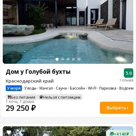
Дом у Голубой бухты
5.0
Краснодарский край
1 отзывов
У моря
У воды
Мангал
Сауна
Бассейн
WI-FI
Парковка
Водоем
Без питания
Нельзя с питомцем
1 ночь, 1 домик
29 250 ₽
Выбрать
🎁
+4 140 ₽