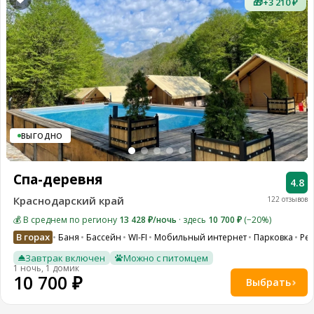
🎁
+3 210 ₽
ВЫГОДНО
Спа-деревня
4.8
Краснодарский край
122 отзывов
💰 В среднем по региону
13 428 ₽/ночь
· здесь
10 700 ₽
(−20%)
В горах
Баня
Бассейн
WI-FI
Мобильный интернет
Парковка
Ре
Завтрак включен
Можно с питомцем
1 ночь, 1 домик
10 700 ₽
Выбрать