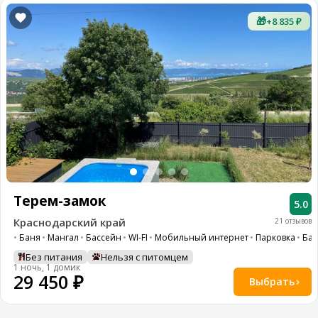
🎁
+8 835 ₽
Терем-замок
5.0
Краснодарский край
21 отзывов
Баня
Мангал
Бассейн
WI-FI
Мобильный интернет
Парковка
Бар
Без питания
Нельзя с питомцем
1 ночь, 1 домик
29 450 ₽
Выбрать