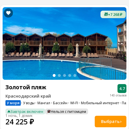
🎁
+7 268 ₽
Золотой пляж
4.7
Краснодарский край
140 отзывов
У моря
У воды
Мангал
Бассейн
WI-FI
Мобильный интернет
Пар
Завтрак включен
Нельзя с питомцем
1 ночь, 1 домик
24 225 ₽
Выбрать