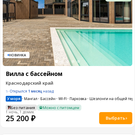
НОВИНКА
Вилла с бассейном
Краснодарский край
✨ Открылся
1 месяц
назад
У моря
Мангал
Бассейн
WI-FI
Парковка
Шезлонги на общей тер
Без питания
Можно с питомцем
1 ночь, 1 домик
25 200 ₽
Выбрать