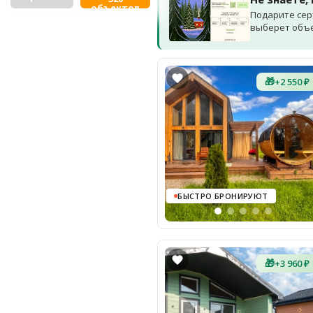
объектов
Подарите сер
выберет объек
🎁
+2 550 ₽
БЫСТРО БРОНИРУЮТ
🎁
+3 960 ₽