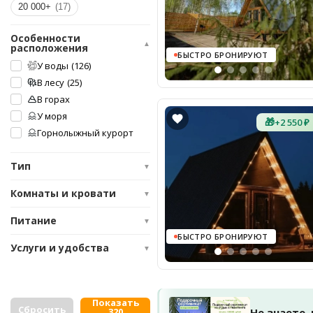
20 000+
(17)
Особенности
▲
расположения
БЫСТРО БРОНИРУЮТ
У воды
(126)
В лесу
(25)
В горах
У моря
🎁
+2 550 ₽
Горнолыжный курорт
Тип
▼
Комнаты и кровати
▼
Питание
▼
БЫСТРО БРОНИРУЮТ
Услуги и удобства
▼
Показать
Сбросить
Не знаете,
320