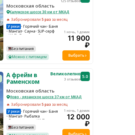
125 отзывов
Московская область
Калужское шоссе 30 км от МКАД
🔥 Забронировали
5 раз
за месяц
У реки
Горячий чан
Баня
Мангал
Сауна
SUP-серф
1 ночь, 1 домик
WI-FI
Парковка
Ресепшн
11 900
Детская кроватка по запросу
₽
Детская площадка
Настольные игры
Теннис
Без питания
Бадминтон
Джакузи
Выбрать
Можно с питомцем
Великолепно
А фрейм в
5.0
3 отзывов
Раменском
Московская область
Ново - рязанское шоссе 37 км от МКАД
🔥 Забронировали
5 раз
за месяц
1 ночь, 1 домик
У реки
Горячий чан
Баня
12 000
Мангал
Рыбалка
Велопрогулки
WI-FI
₽
Парковка
Лыжи
Без питания
Детская площадка
Водоем
Конные прогулки
Выбрать