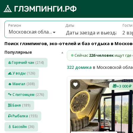
Брониру
обро
Регион
Даты
Гости
Московская область
2
вз
ожаловать
а
Поиск глэмпингов, эко-отелей и баз отдыха в Моско
лэмпинги.рф
Популярные
️
▲
Сейчас
226 человек
ищут где 
♨️ Горячий чан
(214)
322 домика
в Московской обла
Мои
поездки
🌊 У воды
(126)
🔥 Мангал
(308)
🎁
+3 000 ₽
Избранное
🐾 С питомцем
(276)
Подарочные
🧖 Баня
(189)
💝
сертификаты
🎣 Рыбалка
(155)
О
нас
💧 Бассейн
(36)