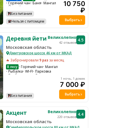
10 750
Горячий чан
Баня
Мангал
Йога
Кинотеатр
₽
Холодильник
Без питания
Микроволновая печь
Костровая зона
Бадминтон
Выбрать
Нельзя с питомцем
Настольные игры
Спортивная площадка
Чайник
Водоем
Кофемашина
Великолепно
Деревня йети
Детская кроватка по запросу
4.5
42 отзывов
Шезлонги на общей территории
Московская область
Гамаки и качели на общей территории
Барбекю зона
Парковка
Дмитровское шоссе 46 км от МКАД
WI-FI
🔥 Забронировали
9 раз
за месяц
В лесу
Горячий чан
Мангал
Рыбалка
WI-FI
Парковка
Барбекю зона
Лыжи
1 ночь, 1 домик
Детская кроватка по запросу
7 000 ₽
Общая кухня
Кофемашина
Холодильник
Чайник
Собачий питомник
Выбрать
Конные прогулки
Без питания
Микроволновая печь
Великолепно
Акцент
4.4
220 отзывов
Московская область
Симферопольское шоссе 80 км от МКАД