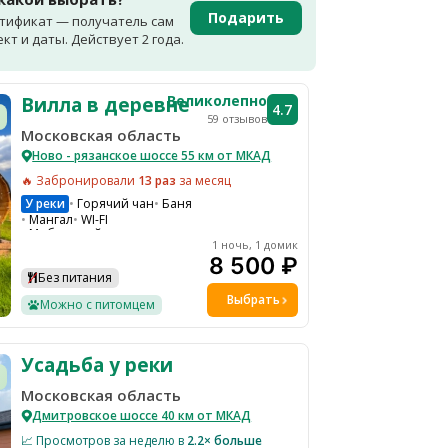
WI-FI
Подарить
тификат — получатель сам
т и даты. Действует 2 года.
Великолепно
Вилла в деревне
4.7
59 отзывов
Московская область
Ново - рязанское шоссе 55 км от МКАД
🔥 Забронировали
13 раз
за месяц
У реки
Горячий чан
Баня
Мангал
WI-FI
Мобильный интернет
1 ночь, 1 домик
Парковка
8 500 ₽
Гамаки и качели на общей территории
Детская площадка
Водоем
Без питания
Спортивная площадка
Выбрать
Настольные игры
Можно с питомцем
Бадминтон
Усадьба у реки
Московская область
Дмитровское шоссе 40 км от МКАД
📈 Просмотров за неделю в
2.2× больше