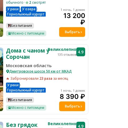
обычного ·
2
смотрят
У реки
У озера
•
•
1 ночь, 1 домик
Горнолыжный курорт
13 200
Горячий чан
Баня
₽
Без питания
Выбрать
Можно с питомцем
Великолепно
Дома с чаном у
4.9
135 отзывов
Сорочан
Московская область
Дмитровское шоссе 50 км от МКАД
🔥 Забронировали
23 раза
за месяц
У реки
•
Горнолыжный курорт
1 ночь, 1 домик
Горячий чан
Баня
Мангал
8 390 ₽
Ферма
Рыбалка
Без питания
Велопрогулки
Выбрать
Детская кроватка по запросу
Можно с питомцем
Костровая зона
Тюбинг
Настольные игры
Каяки
Водоем
Ресепшн
Лыжи
Парковка
WI-FI
Великолепно
Без грядок
4.9