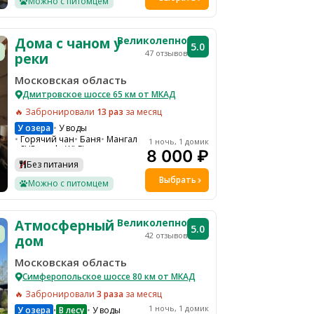
Можно с питомцем
Бадминтон
Экскурсии
Тюбинг
Костровая зона
Великолепно
Дома с чаном у
5.0
47 отзывов
реки
Московская область
Дмитровское шоссе 65 км от МКАД
🔥 Забронировали
13 раз
за месяц
У озера
У воды
Горячий чан
Баня
Мангал
1 ночь, 1 домик
SUP-серф
WI-FI
8 000 ₽
Мобильный интернет
Без питания
Парковка
Гамаки и качели на общей территории
Выбрать
Можно с питомцем
Шезлонги на общей территории
Водоем
Настольные игры
Тюбинг
Костровая зона
Великолепно
Атмосферный
5.0
42 отзывов
дом
Московская область
Симферопольское шоссе 80 км от МКАД
🔥 Забронировали
3 раза
за месяц
1 ночь, 1 домик
У озера
В лесу
У воды
•