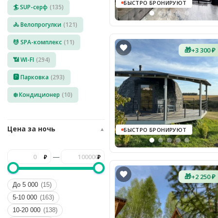
БЫСТРО БРОНИРУЮТ
🏄 SUP-серф
(135)
8
(936)
245
🚴 Велопрогулки
(121)
88
96
💆 SPA-комплекс
(11)
🎁
+3 300 ₽
Разместить
📶 WI-FI
(294)
свой
объект
🅿️ Парковка
(293)
Все
❄️ Кондиционер
(10)
регионы
Войти
Цена за ночь
▲
БЫСТРО БРОНИРУЮТ
или
создать
аккаунт
—
🎁
+2 250 ₽
До 5 000
(15)
5-10 000
(163)
10-20 000
(138)