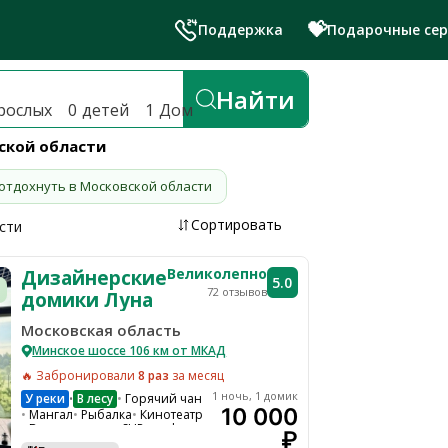
💝
Поддержка
Подарочные се
й лучшие глэмпинги и эко-отел
Найти
рослых
0
детей
1
Дом
вской области
отдохнуть в Московской области
Сортировать
сти
Великолепно
Дизайнерские
5.0
72 отзывов
домики Луна
Московская область
Минское шоссе 106 км от МКАД
🔥 Забронировали
8 раз
за месяц
1 ночь, 1 домик
У реки
В лесу
Горячий чан
•
10 000
Мангал
Рыбалка
Кинотеатр
Велопрогулки
SUP-серф
₽
Квадроциклы
Лодка
Чайник