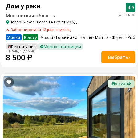
Дом у реки
4.9
Московская область
81 отзывов
Новорижское шоссе 143 км от МКАД
🔥 Забронировали
12 раз
за месяц
У реки
В лесу
У воды
Горячий чан
Баня
Мангал
Ферма
Рыба
•
Без питания
Можно с питомцем
1 ночь, 1 домик
8 500 ₽
Выбрать
🎁
+3 870 ₽