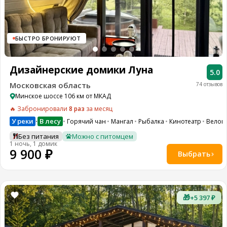
8
(936)
245
88
БЫСТРО БРОНИРУЮТ
96
Разместить
Дизайнерские домики Луна
свой
5.0
объект
Московская область
74 отзывов
Минское шоссе 106 км от МКАД
Все
регионы
🔥 Забронировали
8 раз
за месяц
У реки
В лесу
Горячий чан
Мангал
Рыбалка
Кинотеатр
Велоп
•
Войти
Без питания
Можно с питомцем
или
1 ночь, 1 домик
создать
9 900 ₽
Выбрать
аккаунт
🎁
+5 397 ₽