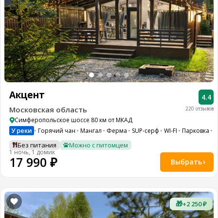
Акцент
4.4
Московская область
220 отзывов
Симферопольское шоссе 80 км от МКАД
У реки
Горячий чан
Мангал
Ферма
SUP-серф
WI-FI
Парковка
Д
Без питания
Можно с питомцем
1 ночь, 1 домик
17 990 ₽
Выбрать
🎁
+2 250 ₽