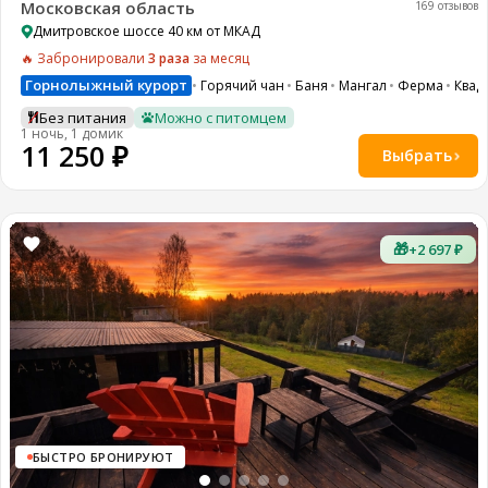
Московская область
169 отзывов
Дмитровское шоссе 40 км от МКАД
🔥 Забронировали
3 раза
за месяц
Горнолыжный курорт
Горячий чан
Баня
Мангал
Ферма
Квад
Без питания
Можно с питомцем
1 ночь, 1 домик
11 250 ₽
Выбрать
🎁
+2 697 ₽
БЫСТРО БРОНИРУЮТ