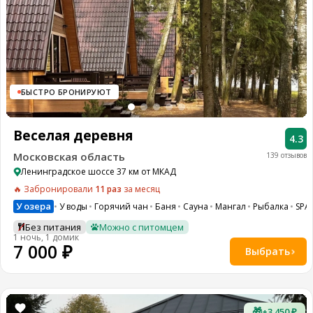
БЫСТРО БРОНИРУЮТ
Веселая деревня
4.3
Московская область
139 отзывов
Ленинградское шоссе 37 км от МКАД
🔥 Забронировали
11 раз
за месяц
У озера
У воды
Горячий чан
Баня
Сауна
Мангал
Рыбалка
SPA
Без питания
Можно с питомцем
1 ночь, 1 домик
7 000 ₽
Выбрать
🎁
+3 450 ₽