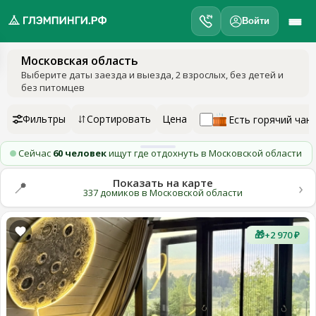
Войти
Московская область
обро
Выберите даты заезда и выезда
, 2 взрослых, без детей и
ожаловать
без питомцев
а
лэмпинги.рф
Фильтры
Сортировать
Цена
Есть горячий чан
️
Сейчас
60 человек
ищут где отдохнуть в Московской области
Мои
поездки
Показать на карте
›
📍
337 домиков в Московской области
Избранное
🎁
+2 970 ₽
Подарочные
💝
сертификаты
О
нас