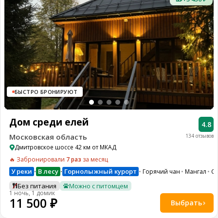
БЫСТРО БРОНИРУЮТ
Дом среди елей
4.8
Московская область
134 отзывов
Дмитровское шоссе 42 км от МКАД
🔥 Забронировали
7 раз
за месяц
У реки
В лесу
Горнолыжный курорт
Горячий чан
Мангал
С
•
•
Без питания
Можно с питомцем
1 ночь, 1 домик
11 500 ₽
Выбрать