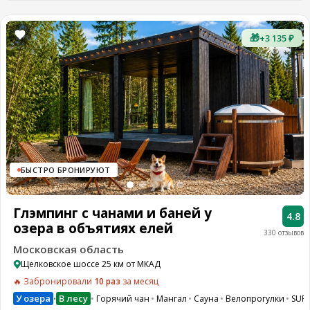
🎁
+3 135 ₽
БЫСТРО БРОНИРУЮТ
Глэмпинг с чанами и баней у
4.8
озера в объятиях елей
330 отзывов
Московская область
Щелковское шоссе 25 км от МКАД
🔥 Забронировали
10 раз
за месяц
У озера
В лесу
Горячий чан
Мангал
Сауна
Велопрогулки
SUP
•