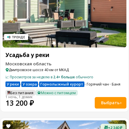
В ТРЕНДЕ
Усадьба у реки
Московская область
Дмитровское шоссе 40 км от МКАД
📈 Просмотров за неделю в
2.4× больше
обычного
У реки
У озера
Горнолыжный курорт
Горячий чан
Баня
•
•
Без питания
Можно с питомцем
1 ночь, 1 домик
13 200 ₽
Выбрать
🎁
+2 340 ₽