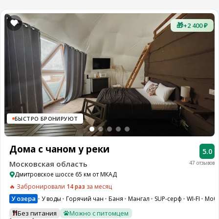
🎁
+2 400 ₽
БЫСТРО БРОНИРУЮТ
Дома с чаном у реки
5.0
Московская область
47 отзывов
Дмитровское шоссе 65 км от МКАД
🔥 Забронировали
14 раз
за месяц
У озера
У воды
Горячий чан
Баня
Мангал
SUP-серф
WI-FI
Моб
Без питания
Можно с питомцем