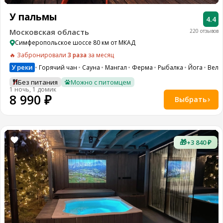
У пальмы
4.4
Московская область
220 отзывов
Симферопольское шоссе 80 км от МКАД
🔥 Забронировали
3 раза
за месяц
У реки
Горячий чан
Сауна
Мангал
Ферма
Рыбалка
Йога
Вело
Без питания
Можно с питомцем
1 ночь, 1 домик
8 990 ₽
Выбрать
🎁
+3 840 ₽