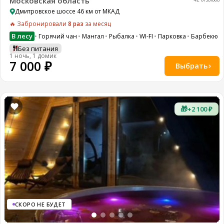
Московская область
Дмитровское шоссе 46 км от МКАД
🔥 Забронировали
8 раз
за месяц
В лесу
Горячий чан
Мангал
Рыбалка
WI-FI
Парковка
Барбекю з
Без питания
1 ночь, 1 домик
7 000 ₽
Выбрать
🎁
+2 100 ₽
СКОРО НЕ БУДЕТ