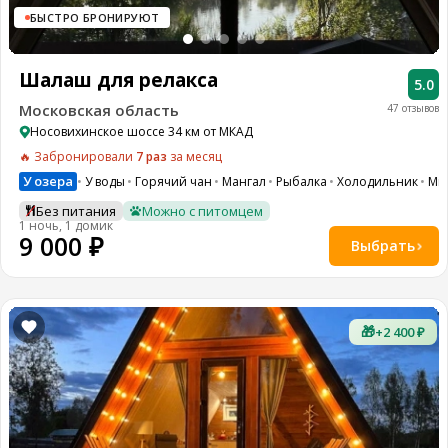
БЫСТРО БРОНИРУЮТ
Шалаш для релакса
5.0
Московская область
47 отзывов
Носовихинское шоссе 34 км от МКАД
🔥 Забронировали
7 раз
за месяц
У озера
У воды
Горячий чан
Мангал
Рыбалка
Холодильник
Ми
Без питания
Можно с питомцем
1 ночь, 1 домик
9 000 ₽
Выбрать
🎁
+2 400 ₽