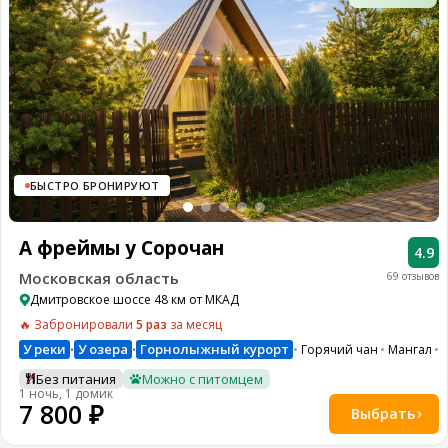
БЫСТРО БРОНИРУЮТ
А фреймы у Сорочан
4.9
Московская область
69 отзывов
Дмитровское шоссе 48 км от МКАД
🔥 Забронировали
5 раз
за месяц
У реки
У озера
Горнолыжный курорт
Горячий чан
Мангал
•
•
Без питания
Можно с питомцем
1 ночь, 1 домик
7 800 ₽
Выбрать