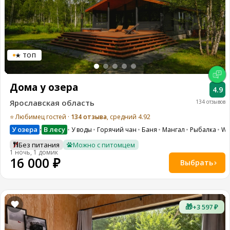
★ ТОП
Дома у озера
4.9
Ярославская область
134 отзывов
⭐ Любимец гостей ·
134 отзыва
, средний 4.92
У озера
В лесу
У воды
Горячий чан
Баня
Мангал
Рыбалка
WI-
•
Без питания
Можно с питомцем
1 ночь, 1 домик
16 000 ₽
Выбрать
🎁
+3 597 ₽