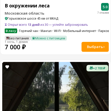
В окружении леса
5.0
Московская область
7 отзывов
Горьковское шоссе 45 км от МКАД
⏳ Открыт всего
13 дней
из 30 — успейте забронировать
В лесу
Горячий чан
Мангал
WI-FI
Мобильный интернет
Парковк
Без питания
Можно с питомцем
1 ночь, 1 домик
7 000 ₽
Выбрать
🎁
+2 700 ₽