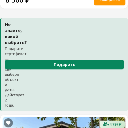
Не
знаете,
какой
выбрать?
Подарите
сертификат
—
получатель
Подарить
сам
выберет
объект
и
даты.
Действует
2
года.
🎁
+4 797 ₽