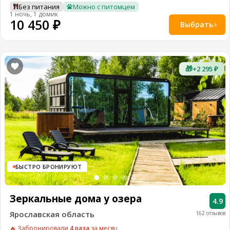
Без питания
Можно с питомцем
1 ночь, 1 домик
10 450 ₽
Выбрать
🎁
+2 295 ₽
БЫСТРО БРОНИРУЮТ
Зеркальные дома у озера
4.9
Ярославская область
162 отзывов
🔥 Забронировали
4 раза
за месяц