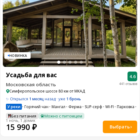
НОВИНКА
Усадьба для вас
4.6
Московская область
441 отзывов
Симферопольское шоссе 80 км от МКАД
✨ Открылся
1 месяц
назад · уже
1 бронь
У реки
Горячий чан
Мангал
Ферма
SUP-серф
WI-FI
Парковка
Без питания
Можно с питомцем
1 ночь, 1 домик
15 990 ₽
Выбрать