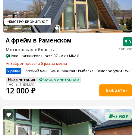
БЫСТРО БРОНИРУЮТ
А фрейм в Раменском
5.0
Московская область
3 отзывов
Ново - рязанское шоссе 37 км от МКАД
🔥 Забронировали
5 раз
за месяц
У реки
Горячий чан
Баня
Мангал
Рыбалка
Велопрогулки
WI-FI
Без питания
Можно с питомцем
1 ночь, 1 домик
12 000 ₽
Выбрать
🎁
+3 960 ₽