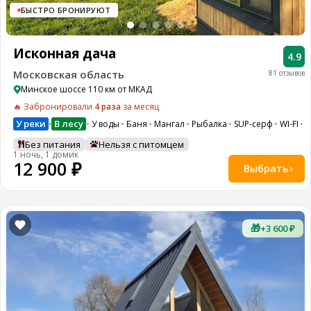
БЫСТРО БРОНИРУЮТ
Исконная дача
4.9
Московская область
81 отзывов
Минское шоссе 110 км от МКАД
🔥 Забронировали
4 раза
за месяц
У реки
В лесу
У воды
Баня
Мангал
Рыбалка
SUP-серф
WI-FI
П
•
Без питания
Нельзя с питомцем
1 ночь, 1 домик
12 900 ₽
Выбрать
🎁
+3 600 ₽