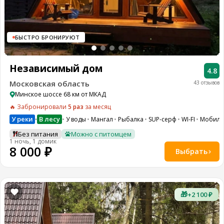
БЫСТРО БРОНИРУЮТ
Независимый дом
4.8
Московская область
43 отзывов
Минское шоссе 68 км от МКАД
🔥 Забронировали
5 раз
за месяц
У реки
В лесу
У воды
Мангал
Рыбалка
SUP-серф
WI-FI
Мобиль
•
Без питания
Можно с питомцем
1 ночь, 1 домик
8 000 ₽
Выбрать
🎁
+2 100 ₽