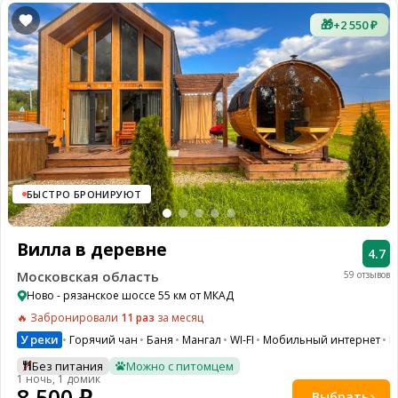
🎁
+2 550 ₽
БЫСТРО БРОНИРУЮТ
Вилла в деревне
4.7
Московская область
59 отзывов
Ново - рязанское шоссе 55 км от МКАД
🔥 Забронировали
11 раз
за месяц
У реки
Горячий чан
Баня
Мангал
WI-FI
Мобильный интернет
П
Без питания
Можно с питомцем
1 ночь, 1 домик
8 500 ₽
Выбрать