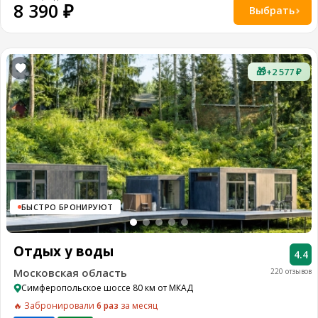
8 390 ₽
Выбрать
🎁
+2 577 ₽
БЫСТРО БРОНИРУЮТ
Отдых у воды
4.4
Московская область
220 отзывов
Симферопольское шоссе 80 км от МКАД
🔥 Забронировали
6 раз
за месяц