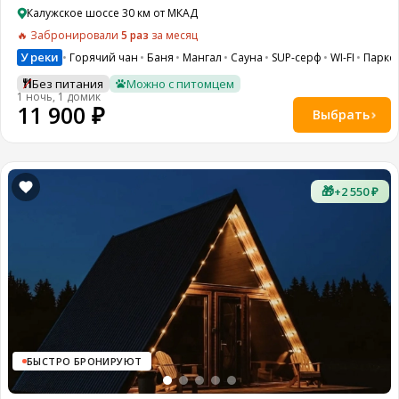
Калужское шоссе 30 км от МКАД
🔥 Забронировали
5 раз
за месяц
У реки
Горячий чан
Баня
Мангал
Сауна
SUP-серф
WI-FI
Парко
Без питания
Можно с питомцем
1 ночь, 1 домик
11 900 ₽
Выбрать
🎁
+2 550 ₽
БЫСТРО БРОНИРУЮТ