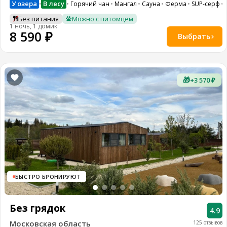
У озера
В лесу
Горячий чан
Мангал
Сауна
Ферма
SUP-серф
•
Без питания
Можно с питомцем
1 ночь, 1 домик
8 590 ₽
Выбрать
🎁
+3 570 ₽
БЫСТРО БРОНИРУЮТ
Без грядок
4.9
Московская область
125 отзывов