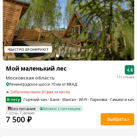
БЫСТРО БРОНИРУЮТ
Мой маленький лес
4.8
Московская область
131 отзывов
Ленинградское шоссе 70 км от МКАД
🔥 Забронировали
21 раз
за месяц
В лесу
Горячий чан
Баня
Мангал
WI-FI
Парковка
Гамаки и кач
Без питания
Можно с питомцем
1 ночь, 1 домик
7 500 ₽
Выбрать