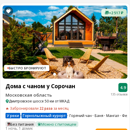
🎁
+2 517 ₽
БЫСТРО БРОНИРУЮТ
Дома с чаном у Сорочан
4.9
Московская область
135 отзывов
Дмитровское шоссе 50 км от МКАД
🔥 Забронировали
22 раза
за месяц
У реки
Горнолыжный курорт
Горячий чан
Баня
Мангал
Фер
•
Без питания
Можно с питомцем
1 ночь, 1 домик