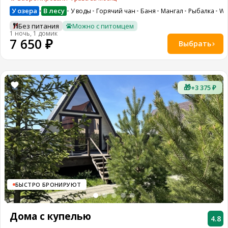
У озера
В лесу
У воды
Горячий чан
Баня
Мангал
Рыбалка
WI-
•
Без питания
Можно с питомцем
1 ночь, 1 домик
7 650 ₽
Выбрать
🎁
+3 375 ₽
БЫСТРО БРОНИРУЮТ
Дома с купелью
4.8