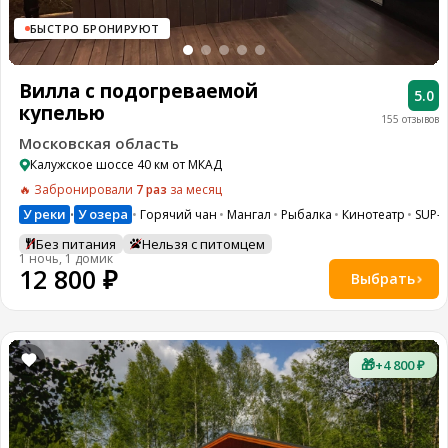
БЫСТРО БРОНИРУЮТ
Вилла с подогреваемой
5.0
купелью
155 отзывов
Московская область
Калужское шоссе 40 км от МКАД
🔥 Забронировали
7 раз
за месяц
У реки
У озера
Горячий чан
Мангал
Рыбалка
Кинотеатр
SUP-
•
Без питания
Нельзя с питомцем
1 ночь, 1 домик
12 800 ₽
Выбрать
🎁
+4 800 ₽