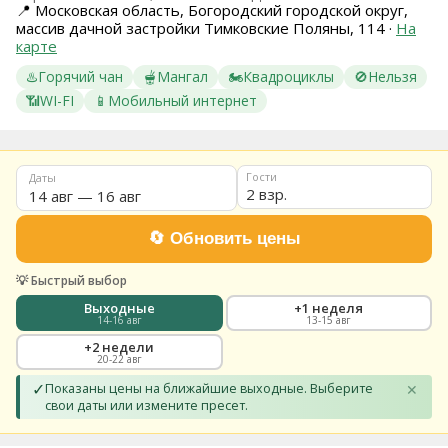
📍
Московская область, Богородский городской округ,
8
массив дачной застройки Тимковские Поляны, 114
·
На
(936)
карте
245
88
♨️
Горячий чан
🫕
Мангал
🏍️
Квадроциклы
🚫
Нельзя
96
📶
WI-FI
📱
Мобильный интернет
Разместить
свой
объект
Гости
Даты
2 взр.
Все
регионы
Войти
или
💡 Быстрый выбор
создать
аккаунт
Выходные
+1 неделя
14-16 авг
13-15 авг
+2 недели
20-22 авг
✓
Показаны цены на ближайшие выходные. Выберите
✕
свои даты или измените пресет.