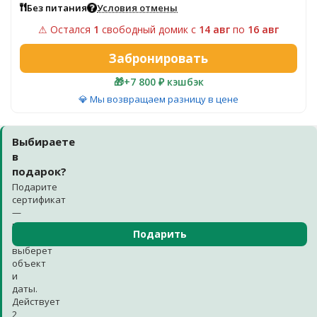
Без питания
Условия отмены
⚠ Остался
1
свободный домик
c
14 авг
по
16 авг
Забронировать
🎁
+7 800 ₽ кэшбэк
💎 Мы возвращаем разницу в цене
Выбираете
в
подарок?
Подарите
сертификат
—
получатель
Подарить
сам
выберет
объект
и
даты.
Действует
2