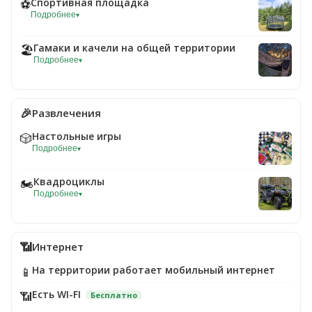
Спортивная площадка
⚽
Подробнее
▾
Гамаки и качели на общей территории
🏖️
Подробнее
▾
🎉
Развлечения
Настольные игры
🎲
Подробнее
▾
Квадроциклы
🏍️
Подробнее
▾
📶
Интернет
На территории работает мобильный интернет
📱
Есть WI-FI
📶
Бесплатно