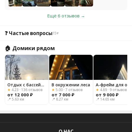
Ещё 6 отзывов →
❓ Частые вопросы
15
▾
🏠 Домики рядом
Отдых с бассейном в хвойном лесу
В окружении леса
А-фрейм дл
★
4.23 · 136 отзывов
★
5.00 · 7 отзывов
★
4.89 · 9 отзывов
от 12 000 ₽
от 7 000 ₽
от 9 000 ₽
📍 5.63 км
📍 8.27 км
📍 14.65 км
О НАС