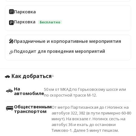
🅿️
Парковка
Парковка
🅿️
Бесплатно
🎤
Праздничные и корпоративные мероприятия
Подходит для проведения мероприятий
🎉
🚗 Как добраться
▾
🚗
На
50 км от МКАД по Горьковскому шоссе или
автомобиле
по скоростной трассе М-12.
🚌
Общественным
От метро Партизанская до г.Ногинск на
транспортом
автобусе 322, 382 (в пути примерно 60-80
минут). На вокзале г. Ногинск сесть на
автобус 36 и ехать до остановки
Тимково-1. Далее 5 минут пешком.