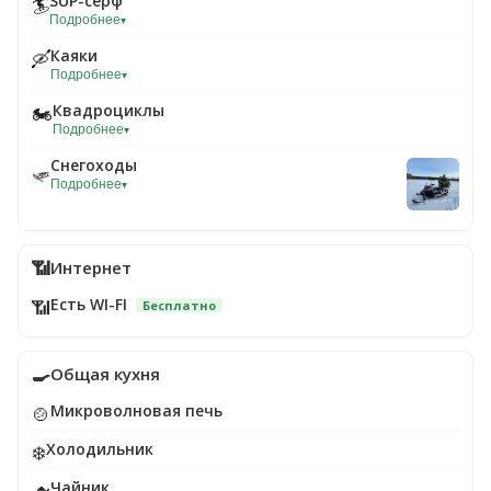
SUP-серф
🏄
Подробнее
▾
Каяки
🛶
Подробнее
▾
Квадроциклы
🏍️
Подробнее
▾
Снегоходы
🛷
Подробнее
▾
📶
Интернет
Есть WI-FI
📶
Бесплатно
🍳
Общая кухня
Микроволновая печь
🍲
Холодильник
❄️
Чайник
🫖