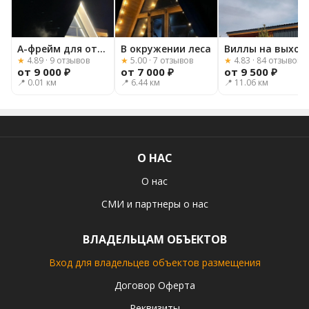
А-фрейм для отдыха
В окружении леса
Вилл
★
4.89 · 9 отзывов
★
5.00 · 7 отзывов
★
4.83 · 84 отзывов
от 9 000 ₽
от 7 000 ₽
от 9 500 ₽
📍 0.01 км
📍 6.44 км
📍 11.06 км
О НАС
О нас
СМИ и партнеры о нас
ВЛАДЕЛЬЦАМ ОБЪЕКТОВ
Вход для владельцев объектов размещения
Договор Оферта
Реквизиты