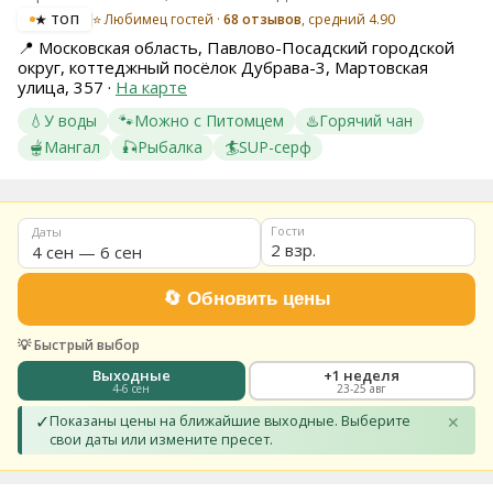
⭐ Любимец гостей ·
68 отзывов
, средний 4.90
★ ТОП
8
(936)
📍
Московская область, Павлово-Посадский городской
245
округ, коттеджный посёлок Дубрава-3, Мартовская
88
улица, 357
·
На карте
96
💧
У воды
🐾
Можно с Питомцем
♨️
Горячий чан
Разместить
🫕
Мангал
🎣
Рыбалка
🏄
SUP-серф
свой
объект
Все
регионы
Гости
Даты
2 взр.
Войти
или
создать
аккаунт
💡 Быстрый выбор
Выходные
+1 неделя
4-6 сен
23-25 авг
✓
Показаны цены на ближайшие выходные. Выберите
✕
свои даты или измените пресет.