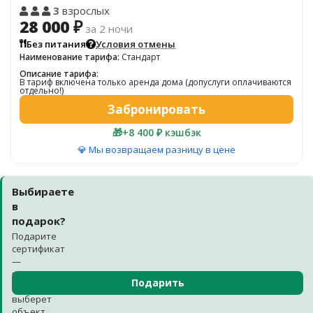
3
взрослых
28 000 ₽
за 2 ночи
Без питания
Условия отмены
Наименование тарифа:
Стандарт
Описание тарифа:
В тариф включена только аренда дома (допуслуги оплачиваются
отдельно!)
Забронировать
🎁
+8 400 ₽ кэшбэк
💎 Мы возвращаем разницу в цене
Выбираете
в
подарок?
Подарите
сертификат
—
получатель
Подарить
сам
выберет
объект