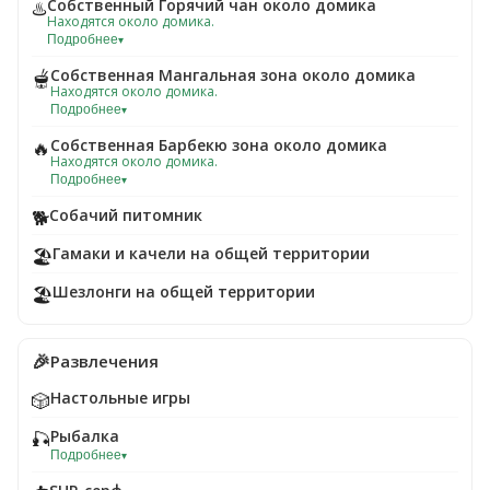
Собственный Горячий чан около домика
♨️
Находятся около домика.
Подробнее
▾
Собственная Мангальная зона около домика
🫕
Находятся около домика.
Подробнее
▾
Собственная Барбекю зона около домика
🔥
Находятся около домика.
Подробнее
▾
Собачий питомник
🐕
Гамаки и качели на общей территории
🏖️
Шезлонги на общей территории
🏖️
🎉
Развлечения
Настольные игры
🎲
Рыбалка
🎣
Подробнее
▾