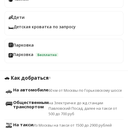
👶
Дети
Детская кроватка по запросу
🛏️
🅿️
Парковка
Парковка
🅿️
Бесплатно
🚗 Как добраться
▾
🚗
На автомобиле
60 км от Москвы по Горьковскому шоссе
🚌
Общественным
на Электричке до жд станции
транспортом
Павловский Посад, далее на такси от
500 до 700 руб
🚕
На такси
Из Москвы на такси от 1500 до 2900 рублей