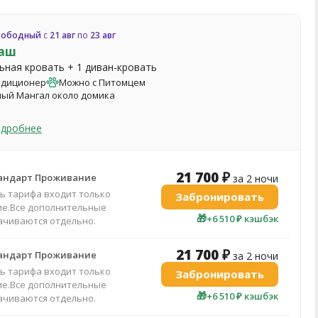
вободный
с
21 авг
по
23 авг
аш
льная кровать + 1 диван-кровать
ндиционер
Можно с Питомцем
ый Мангал около домика
одробнее
21 700 ₽
тандарт Проживание
за 2 ночи
ть тарифа входит только
Забронировать
е.Все дополнительные
🎁
+6 510 ₽ кэшбэк
лачиваются отдельно.
21 700 ₽
тандарт Проживание
за 2 ночи
ть тарифа входит только
Забронировать
е.Все дополнительные
🎁
+6 510 ₽ кэшбэк
лачиваются отдельно.