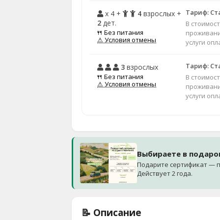
Тариф: С
x 4 +
4
взрослых +
2
дет.
В стоимос
🍴 Без питания
проживани
⚠ Условия отмены
услуги оп
Тариф: С
3
взрослых
🍴 Без питания
В стоимос
⚠ Условия отмены
проживани
услуги оп
Выбираете в подаро
Подарите сертификат — п
Действует 2 года.
📝 Описание