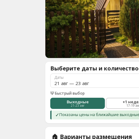
О
нас
8
(936)
245
88
96
Разместить
свой
Выберите даты и количество
объект
Даты
Все
регионы
💡 Быстрый выбор
Войти
Выходные
+1 нед
21-23 авг
17-19 ав
или
создать
✓
Показаны цены на ближайшие выходные.
аккаунт
🏠 Варианты размещения