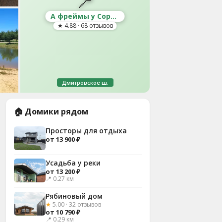
📍
А фреймы у Сорочан
★ 4.88 · 68 отзывов
Дмитровское ш.
🏠 Домики рядом
Просторы для отдыха
от 13 900 ₽
Усадьба у реки
от 13 200 ₽
📍 0.27 км
Рябиновый дом
★
5.00 · 32 отзывов
от 10 790 ₽
📍 0.29 км