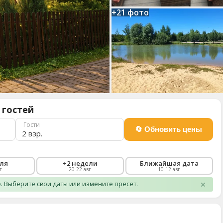
+21 фото
 гостей
Гости
2 взр.
еля
+2 недели
Ближайшая дата
г
20-22 авг
10-12 авг
 Выберите свои даты или измените пресет.
✕