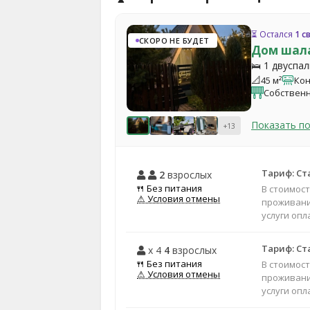
⏳ Остался
1 с
СКОРО НЕ БУДЕТ
Дом шал
🛌 1 двуспа
📐
45 м²
Ко
Собственн
Показать п
+13
Тариф: С
2
взрослых
🍴 Без питания
В стоимос
⚠ Условия отмены
проживани
услуги оп
Тариф: С
x 4
4
взрослых
🍴 Без питания
В стоимос
⚠ Условия отмены
проживани
услуги оп