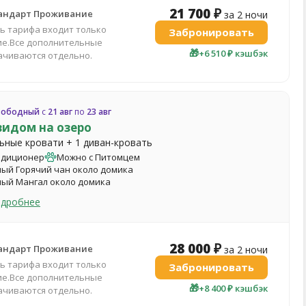
21 700 ₽
тандарт Проживание
за 2 ночи
ть тарифа входит только
Забронировать
е.Все дополнительные
🎁
+6 510 ₽ кэшбэк
лачиваются отдельно.
вободный
с
21 авг
по
23 авг
видом на озеро
льные кровати + 1 диван-кровать
ндиционер
Можно с Питомцем
ый Горячий чан около домика
ый Мангал около домика
одробнее
28 000 ₽
тандарт Проживание
за 2 ночи
ть тарифа входит только
Забронировать
е.Все дополнительные
🎁
+8 400 ₽ кэшбэк
лачиваются отдельно.