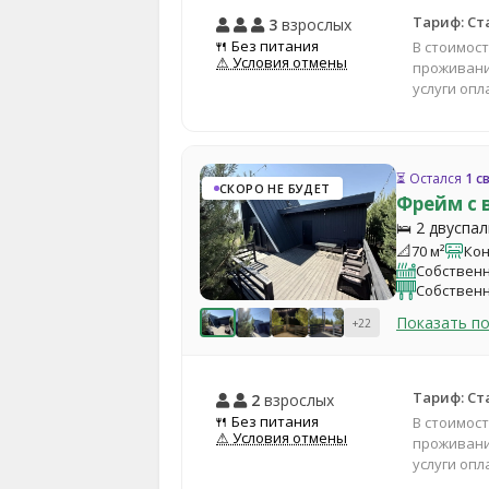
Тариф: С
3
взрослых
🍴 Без питания
В стоимос
⚠ Условия отмены
проживани
услуги оп
⏳ Остался
1 с
СКОРО НЕ БУДЕТ
Фрейм с 
🛌 2 двуспа
📐
70 м²
Ко
Собственн
Собственн
Показать п
+22
Тариф: С
2
взрослых
🍴 Без питания
В стоимос
⚠ Условия отмены
проживани
услуги оп