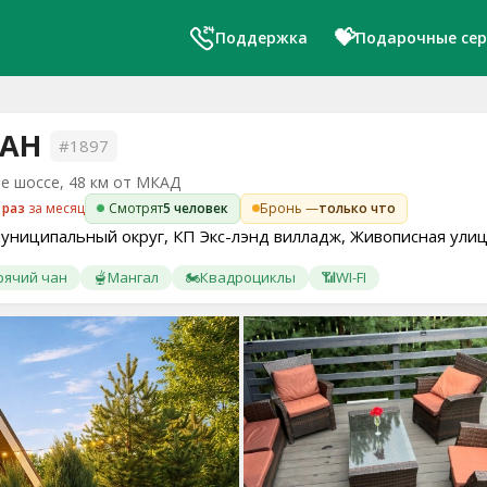
💝
Поддержка
Подарочные се
ЧАН
#1897
е шоссе, 48 км от МКАД
 раз
за месяц
Смотрят
5 человек
Бронь —
только что
муниципальный округ, КП Экс-лэнд вилладж, Живописная ули
рячий чан
🫕
Мангал
🏍️
Квадроциклы
📶
WI-FI