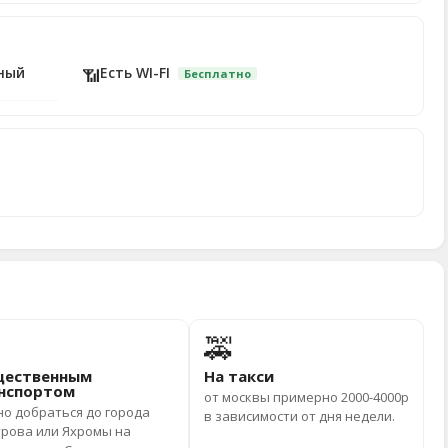
ный
Есть WI-FI
📶
Бесплатно
🚕
ественным
На такси
нспортом
от москвы примерно 2000-4000р
о добраться до города
в зависимости от дня недели.
рова или Яхромы на