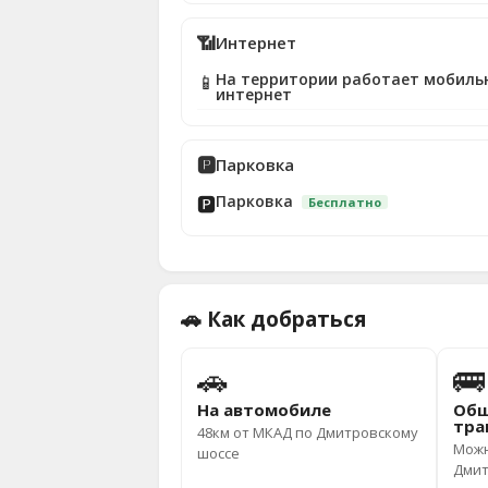
📶
Интернет
На территории работает мобиль
📱
интернет
🅿️
Парковка
Парковка
🅿️
Бесплатно
🚗 Как добраться
🚗
🚌
На автомобиле
Общ
тра
48км от МКАД по Дмитровскому
Можн
шоссе
Дмит