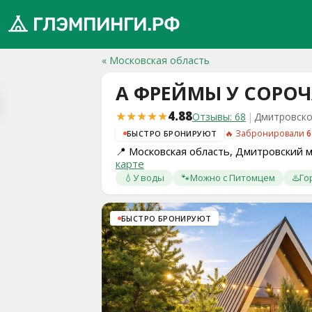
« Московская область
А ФРЕЙМЫ У СОРО
обро
★★★★★
4.88
Отзывы: 68
|
Дмитровско
ожаловать
🔥 Забронировали
6
БЫСТРО БРОНИРУЮТ
а
📍
Московская область, Дмитровский 
лэмпинги.рф
карте
️
💧
У воды
🐾
Можно с Питомцем
♨️
Го
Мои
БЫСТРО БРОНИРУЮТ
поездки
Избранное
Подарочные
💝
сертификаты