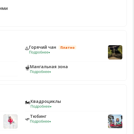
ими
Горячий чан
♨️
Платно
Подробнее
▾
Мангальная зона
🫕
Подробнее
▾
Квадроциклы
🏍️
Подробнее
▾
Тюбинг
🛷
Подробнее
▾