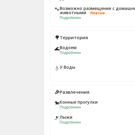
Возможно размещение с домашн
🐾
животными
Платно
Подробнее
▾
🌳
Территория
Водоем
🌊
Подробнее
▾
У Воды
💧
🎉
Развлечения
Конные прогулки
🐎
Подробнее
▾
Лыжи
🎿
Подробнее
▾