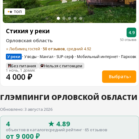
8
(936)
★ ТОП
245
88
96
Стихия у реки
4.9
Разместить
Орловская область
50 отзывов
свой
объект
⭐ Любимец гостей ·
50 отзывов
, средний 4.92
У реки
У воды
Мангал
SUP-серф
Мобильный интернет
Парковка
Все
регионы
Без питания
Нельзя с питомцем
1 ночь, 1 домик
4 000 ₽
Выбрать
Войти
или
создать
аккаунт
ГЛЭМПИНГИ ОРЛОВСКОЙ ОБЛАСТИ
Обновлено: 3 августа 2026
4
★ 4.89
объектов в каталоге
средний рейтинг · 65 отзывов
от 9 000 ₽