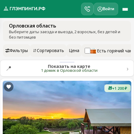
Войти
Орловская область
обро
Выберите даты заезда и выезда
, 2 взрослых, без детей и
ожаловать
без питомцев
а
лэмпинги.рф
Фильтры
Сортировать
Цена
Есть горячий чан
️
Показать на карте
›
📍
Мои
1 домик в Орловской области
поездки
🎁
+1 200 ₽
Избранное
Подарочные
💝
сертификаты
О
нас