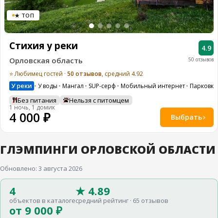
8
★ ТОП
(936)
245
88
96
Стихия у реки
4.9
Разместить
Орловская область
50 отзывов
свой
объект
⭐ Любимец гостей ·
50 отзывов
, средний 4.92
У реки
У воды
Мангал
SUP-серф
Мобильный интернет
Парковка
Все
Без питания
Нельзя с питомцем
регионы
1 ночь, 1 домик
4 000 ₽
Выбрать
Войти
или
создать
ГЛЭМПИНГИ ОРЛОВСКОЙ ОБЛАСТИ
аккаунт
Обновлено: 3 августа 2026
4
★ 4.89
объектов в каталоге
средний рейтинг · 65 отзывов
от 9 000 ₽