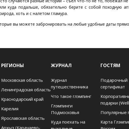
сто случаются разные истории – съел что-то не то, побежал не т
ли куда подальше, обязательно берите с собой походную ап
рирода, хоть и с налетом гламура.
оторые вы можете забронировать на любые удобные даты прямо 
РЕГИОНЫ
ЖУРНАЛ
ГОСТЯМ
Московская область
Журнал
Подарочный
путешественника
сертификат
Ленинградская область
Что такое глэмпинг
Корпоративн
Краснодарский край
подарки (Well
Глэмпинги
Карелия
Подмосковья
Популярные 
Ярославская область
Куда поехать на
Карта Глэмпи
Архыз (Карачаево-
выходные
России