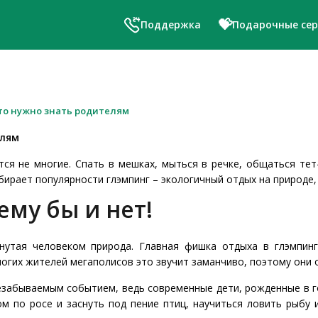
💝
Поддержка
Подарочные се
что нужно знать родителям
елям
я не многие. Спать в мешках, мыться в речке, общаться тет
бирает популярности глэмпинг – экологичный отдых на природе,
ему бы и нет!
утая человеком природа. Главная фишка отдыха в глэмпинг
многих жителей мегаполисов это звучит заманчиво, поэтому они
забываемым событием, ведь современные дети, рожденные в го
м по росе и заснуть под пение птиц, научиться ловить рыбу 