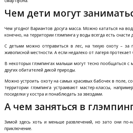
смартфона.
Чем дети могут заниматьс
О
нас
8
Чем угодно! Вариантов досуга масса. Можно кататься на вод
(936)
конечно, на территории глэмпинга у воды всегда есть снасти 
245
88
96
С детьми можно отправиться в лес, на тихую охоту – за 
живописной местности. А если недалеко от лагеря протекает
Разместить
свой
В некоторых глэмпингах малыши могут тесно пообщаться с мо
объект
других обитателей дикой природы.
Все
Можно устроить охоту на самых красивых бабочек в поле, соб
регионы
территории глэмпинга устраивают мастер-классы, наприме
посиделки у костра и понаблюдать за звездами.
Войти
или
А чем заняться в глэмпин
создать
аккаунт
Зимой здесь хоть и меньше развлечений, но зато они по-н
приключение.