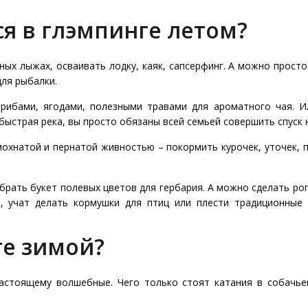
я в глэмпинге летом?
ных лыжах, осваивать лодку, каяк, сапсерфинг. А можно просто 
для рыбалки.
грибами, ягодами, полезными травами для ароматного чая. 
 быстрая река, вы просто обязаны всей семьей совершить спуск
хнатой и пернатой живностью – покормить курочек, уточек, п
рать букет полевых цветов для гербария. А можно сделать рога
р, учат делать кормушки для птиц или плести традиционные
ге зимой?
астоящему волшебные. Чего только стоят катания в собачье