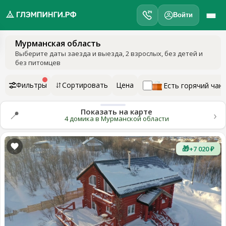
Войти
Мурманская область
обро
Выберите даты заезда и выезда
, 2 взрослых, без детей и
ожаловать
без питомцев
а
лэмпинги.рф
Фильтры
Сортировать
Цена
Есть горячий чан
️
Показать на карте
›
📍
Мои
4 домика в Мурманской области
поездки
🎁
+7 020 ₽
Избранное
Подарочные
💝
сертификаты
О
нас