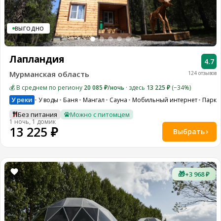
ВЫГОДНО
Лапландия
4.7
Мурманская область
124 отзывов
💰 В среднем по региону
20 085 ₽/ночь
· здесь
13 225 ₽
(−34%)
У реки
У воды
Баня
Мангал
Сауна
Мобильный интернет
Парко
Без питания
Можно с питомцем
1 ночь, 1 домик
13 225 ₽
Выбрать
🎁
+3 968 ₽