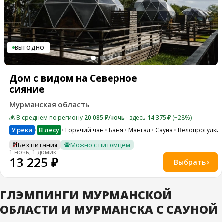
ВЫГОДНО
Дом с видом на Северное
сияние
Мурманская область
💰 В среднем по региону
20 085 ₽/ночь
· здесь
14 375 ₽
(−28%)
У реки
В лесу
Горячий чан
Баня
Мангал
Сауна
Велопрогулки
•
Без питания
Можно с питомцем
1 ночь, 1 домик
13 225 ₽
Выбрать
ГЛЭМПИНГИ МУРМАНСКОЙ
ОБЛАСТИ И МУРМАНСКА С САУНОЙ