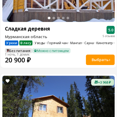
Сладкая деревня
5.0
Мурманская область
5 отзывов
У реки
В лесу
У воды
Горячий чан
Мангал
Сауна
Кинотеатр
W
•
Без питания
Можно с питомцем
1 ночь, 1 домик
20 900 ₽
Выбрать
🎁
+3 968 ₽