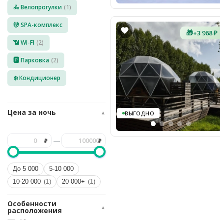
🚴 Велопрогулки
(1)
8
(936)
245
💆 SPA-комплекс
88
🎁
+3 968 ₽
96
📶 WI-FI
(2)
Разместить
🅿️ Парковка
(2)
свой
объект
❄️ Кондиционер
Все
регионы
Цена за ночь
▲
ВЫГОДНО
Войти
или
—
создать
аккаунт
До 5 000
5-10 000
10-20 000
(1)
20 000+
(1)
Особенности
▲
расположения