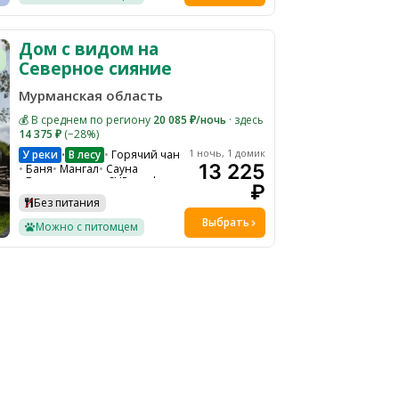
Дом с видом на
Северное сияние
Мурманская область
💰 В среднем по региону
20 085 ₽/ночь
· здесь
14 375 ₽
(−28%)
1 ночь, 1 домик
У реки
В лесу
Горячий чан
•
13 225
Баня
Мангал
Сауна
Велопрогулки
SUP-серф
₽
WI-FI
Парковка
Без питания
Гамаки и качели на общей территории
Ресепшн
Выбрать
Можно с питомцем
Детская кроватка по запросу
Экскурсии
Костровая зона