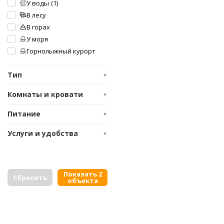
У воды
(1)
В лесу
В горах
У моря
Горнолыжный курорт
Тип
▼
Комнаты и кровати
▼
Питание
▼
Услуги и удобства
▼
Показать 2
Сбросить
объекта