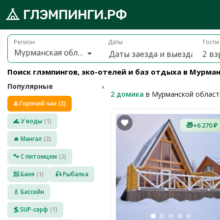
Брониру
обро
Регион
Даты
Гости
Мурманская область
2
вз
ожаловать
а
Поиск глэмпингов, эко-отелей и баз отдыха в Мурма
лэмпинги.рф
Популярные
️
▲
2 домика
в Мурманской област
♨️ Горячий чан
(2)
Мои
поездки
🌊 У воды
(1)
🎁
+6 270 ₽
🔥 Мангал
(2)
Избранное
🐾 С питомцем
(2)
Подарочные
🧖 Баня
(1)
🎣 Рыбалка
💝
сертификаты
💧 Бассейн
О
нас
🏄 SUP-серф
(1)