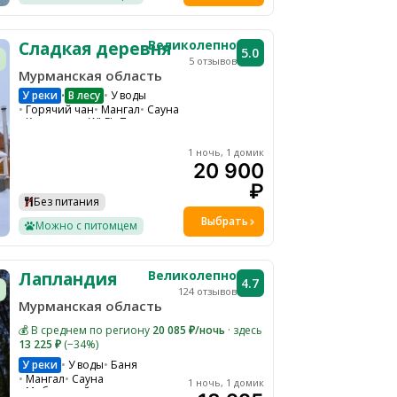
Великолепно
Сладкая деревня
5.0
5 отзывов
Мурманская область
У реки
В лесу
У воды
•
Горячий чан
Мангал
Сауна
Кинотеатр
WI-FI
Парковка
Барбекю зона
Настольные игры
1 ночь, 1 домик
Костровая зона
20 900
₽
Без питания
Выбрать
Можно с питомцем
Великолепно
Лапландия
4.7
124 отзывов
Мурманская область
💰 В среднем по региону
20 085 ₽/ночь
· здесь
13 225 ₽
(−34%)
У реки
У воды
Баня
Мангал
Сауна
1 ночь, 1 домик
Мобильный интернет