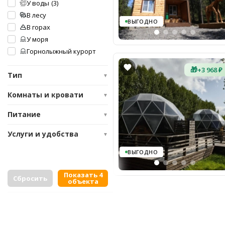
У воды
(3)
В лесу
ВЫГОДНО
В горах
У моря
Горнолыжный курорт
🎁
+3 968 ₽
Тип
▼
Комнаты и кровати
▼
Питание
▼
Услуги и удобства
▼
ВЫГОДНО
Показать 4
Сбросить
объекта