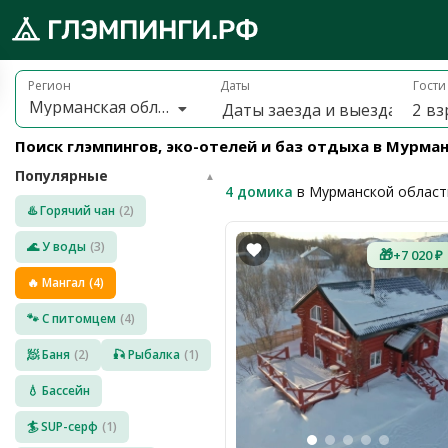
Брониру
обро
Регион
Даты
Гости
Мурманская область
2
вз
ожаловать
а
Поиск глэмпингов, эко-отелей и баз отдыха в Мурма
лэмпинги.рф
Популярные
️
▲
4 домика
в Мурманской област
♨️ Горячий чан
(2)
Мои
поездки
🌊 У воды
(3)
🎁
+7 020 ₽
🔥 Мангал
(4)
Избранное
🐾 С питомцем
(4)
Подарочные
🧖 Баня
(2)
🎣 Рыбалка
(1)
💝
сертификаты
💧 Бассейн
О
нас
🏄 SUP-серф
(1)