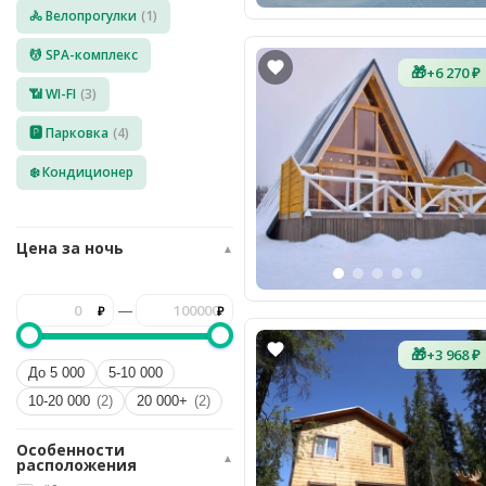
🚴 Велопрогулки
(1)
8
(936)
245
💆 SPA-комплекс
88
🎁
+6 270 ₽
96
📶 WI-FI
(3)
Разместить
🅿️ Парковка
(4)
свой
объект
❄️ Кондиционер
Все
регионы
Цена за ночь
▲
Войти
или
—
создать
аккаунт
🎁
+3 968 ₽
До 5 000
5-10 000
10-20 000
(2)
20 000+
(2)
Особенности
▲
расположения