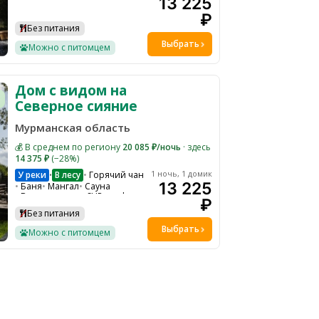
13 225
Парковка
Ресепшн
Детская площадка
₽
Детское меню
Без питания
Ресторан на территории
Выбрать
Снегоходы
Экскурсии
Можно с питомцем
Тюбинг
Дом с видом на
Северное сияние
Мурманская область
💰 В среднем по региону
20 085 ₽/ночь
· здесь
14 375 ₽
(−28%)
1 ночь, 1 домик
У реки
В лесу
Горячий чан
•
13 225
Баня
Мангал
Сауна
Велопрогулки
SUP-серф
₽
WI-FI
Парковка
Без питания
Гамаки и качели на общей территории
Ресепшн
Выбрать
Можно с питомцем
Детская кроватка по запросу
Экскурсии
Костровая зона