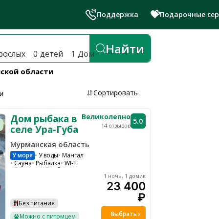
💝
Поддержка
Подарочные се
й лучшие глэмпинги и эко-отел
Найти
рослых
0
детей
1
Дом
нской области
Сортировать
и
Великолепно
Дом рыбака в
5.0
14 отзывов
селе Ура-Губа
Мурманская область
У моря
У воды
Мангал
Сауна
Рыбалка
WI-FI
Парковка
Барбекю зона
1 ночь, 1 домик
Водоем
Холодильник
Чайник
23 400
Микроволновая печь
₽
Без питания
Выбрать
Можно с питомцем