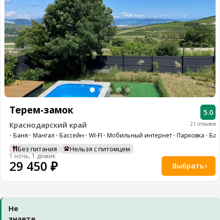
Терем-замок
5.0
Краснодарский край
21 отзывов
Баня
Мангал
Бассейн
WI-FI
Мобильный интернет
Парковка
Бар
Без питания
Нельзя с питомцем
1 ночь, 1 домик
29 450 ₽
Выбрать
Не
знаете,