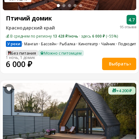
Птичий домик
4.7
Краснодарский край
95 отзывов
💰 В среднем по региону
13 428 ₽/ночь
· здесь
6 000 ₽
(−55%)
У реки
Мангал
Бассейн
Рыбалка
Кинотеатр
Чайник
Подходит 
Без питания
Можно с питомцем
1 ночь, 1 домик
6 000 ₽
Выбрать
🎁
+4 200 ₽