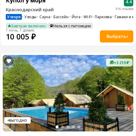
Купол у моря
4.4
Краснодарский край
916 отзывов
У моря
У воды
Сауна
Бассейн
Йога
WI-FI
Парковка
Гамаки и к
Завтрак включен
Нельзя с питомцем
1 ночь, 1 домик
10 005 ₽
Выбрать
🎁
+3 210 ₽
ВЫГОДНО