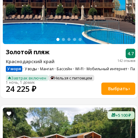
Золотой пляж
4.7
Краснодарский край
142 отзывов
У моря
У воды
Мангал
Бассейн
WI-FI
Мобильный интернет
Пар
Завтрак включен
Нельзя с питомцем
1 ночь, 1 домик
24 225 ₽
Выбрать
🎁
+5 100 ₽