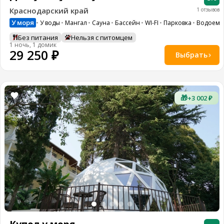
Краснодарский край
1 отзывов
У моря
У воды
Мангал
Сауна
Бассейн
WI-FI
Парковка
Водоем
Без питания
Нельзя с питомцем
1 ночь, 1 домик
29 250 ₽
Выбрать
🎁
+3 002 ₽