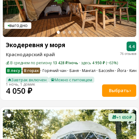
ВЫГОДНО
Экодеревня у моря
4.4
Краснодарский край
76 отзывов
💰 В среднем по региону
13 428 ₽/ночь
· здесь
4 950 ₽
(−63%)
В лесу
В горах
Горячий чан
Баня
Мангал
Бассейн
Йога
Кино
•
Завтрак включен
Можно с питомцем
1 ночь, 1 домик
4 050 ₽
Выбрать
🎁
+1 650 ₽