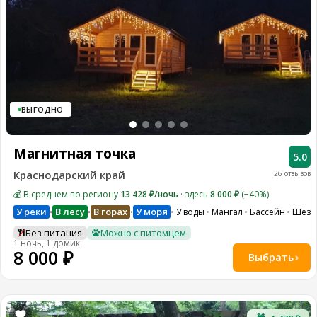
ВЫГОДНО
Магнитная точка
5.0
Краснодарский край
26 отзывов
💰 В среднем по региону
13 428 ₽/ночь
· здесь
8 000 ₽
(−40%)
У реки
В лесу
В горах
У моря
У воды
Мангал
Бассейн
Шезл
•
•
•
Без питания
Можно с питомцем
1 ночь, 1 домик
8 000 ₽
Выбрать