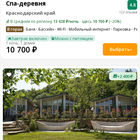
Спа-деревня
4.8
Краснодарский край
122 отзывов
💰 В среднем по региону
13 428 ₽/ночь
· здесь
10 700 ₽
(−20%)
В горах
Баня
Бассейн
WI-FI
Мобильный интернет
Парковка
Ре
Завтрак включен
Можно с питомцем
1 ночь, 1 домик
10 700 ₽
Выбрать
🎁
+2 400 ₽