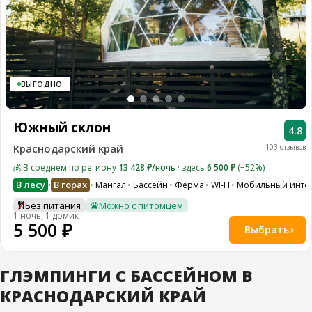
ВЫГОДНО
Южный склон
4.8
Краснодарский край
103 отзывов
💰 В среднем по региону
13 428 ₽/ночь
· здесь
6 500 ₽
(−52%)
В лесу
В горах
Мангал
Бассейн
Ферма
WI-FI
Мобильный инте
•
Без питания
Можно с питомцем
1 ночь, 1 домик
5 500 ₽
Выбрать
ГЛЭМПИНГИ С БАССЕЙНОМ В
КРАСНОДАРСКИЙ КРАЙ