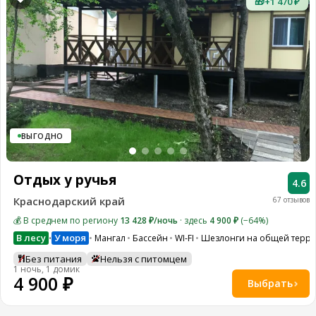
🎁
+1 470 ₽
ВЫГОДНО
Отдых у ручья
4.6
Краснодарский край
67 отзывов
💰 В среднем по региону
13 428 ₽/ночь
· здесь
4 900 ₽
(−64%)
В лесу
У моря
Мангал
Бассейн
WI-FI
Шезлонги на общей терр
•
Без питания
Нельзя с питомцем
1 ночь, 1 домик
4 900 ₽
Выбрать