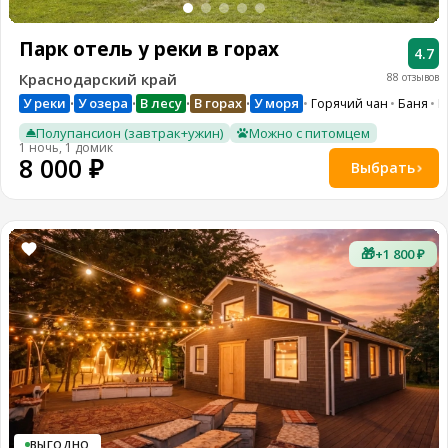
Парк отель у реки в горах
4.7
Краснодарский край
88 отзывов
У реки
У озера
В лесу
В горах
У моря
Горячий чан
Баня
М
•
•
•
•
Полупансион (завтрак+ужин)
Можно с питомцем
1 ночь, 1 домик
8 000 ₽
Выбрать
🎁
+1 800 ₽
ВЫГОДНО