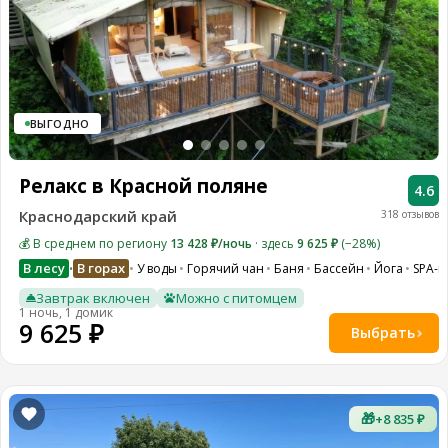
ВЫГОДНО
Релакс в Красной поляне
4.6
Краснодарский край
318 отзывов
💰 В среднем по региону
13 428 ₽/ночь
· здесь
9 625 ₽
(−28%)
В лесу
В горах
У воды
Горячий чан
Баня
Бассейн
Йога
SPA-к
•
Завтрак включен
Можно с питомцем
1 ночь, 1 домик
9 625 ₽
Выбрать
🎁
+8 835 ₽