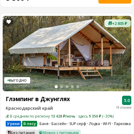
🎁
+2 805 ₽
ВЫГОДНО
Глэмпинг в Джунглях
5.0
Краснодарский край
18 отзывов
💰 В среднем по региону
13 428 ₽/ночь
· здесь
9 350 ₽
(−30%)
У реки
В лесу
Баня
Бассейн
SUP-серф
Лодка
WI-FI
Парковка
•
Без питания
Можно с питомцем