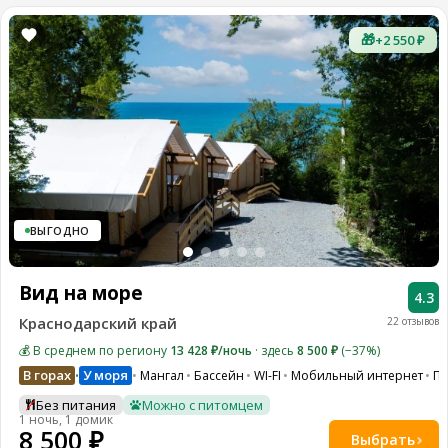
🎁
+2 550 ₽
ВЫГОДНО
Вид на море
4.3
Краснодарский край
22 отзывов
💰 В среднем по региону
13 428 ₽/ночь
· здесь
8 500 ₽
(−37%)
В горах
У моря
Мангал
Бассейн
WI-FI
Мобильный интернет
Па
•
Без питания
Можно с питомцем
1 ночь, 1 домик
8 500 ₽
Выбрать