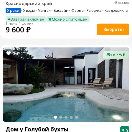
Краснодарский край
45 отзывов
У реки
У воды
Мангал
Бассейн
Ферма
Рыбалка
Квадроциклы
Завтрак включен
Можно с питомцем
1 ночь, 1 домик
9 600 ₽
Выбрать
🎁
+8 775 ₽
Дом у Голубой бухты
5.0