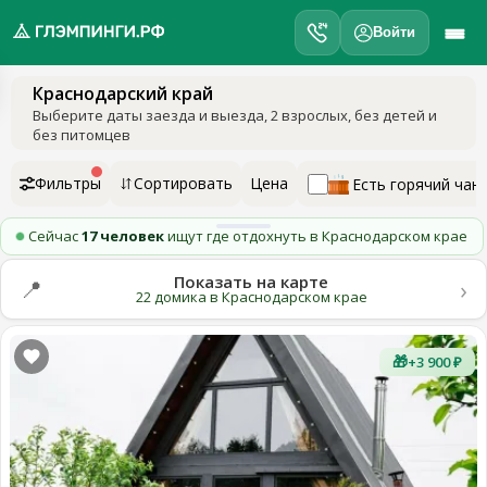
Войти
Краснодарский край
обро
Выберите даты заезда и выезда
, 2 взрослых, без детей и
ожаловать
без питомцев
а
лэмпинги.рф
Фильтры
Сортировать
Цена
Есть горячий чан
️
Сейчас
17 человек
ищут где отдохнуть в Краснодарском крае
Мои
поездки
Показать на карте
›
📍
22 домика в Краснодарском крае
Избранное
🎁
+3 900 ₽
Подарочные
💝
сертификаты
О
нас