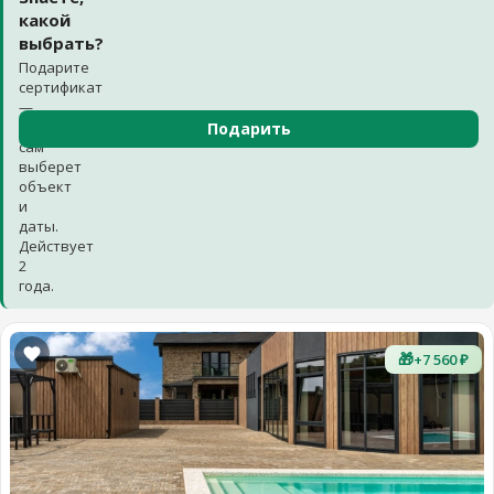
какой
выбрать?
Подарите
сертификат
—
получатель
Подарить
сам
выберет
объект
и
даты.
Действует
2
года.
🎁
+7 560 ₽