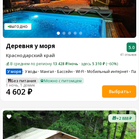
ВЫГОДНО
Деревня у моря
5.0
Краснодарский край
41 отзывов
💰 В среднем по региону
13 428 ₽/ночь
· здесь
5 310 ₽
(−60%)
У моря
У воды
Мангал
Бассейн
WI-FI
Мобильный интернет
Пар
Без питания
Можно с питомцем
1 ночь, 1 домик
4 602 ₽
Выбрать
🎁
+2 888 ₽