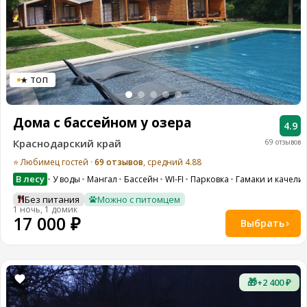
★ ТОП
Дома с бассейном у озера
4.9
Краснодарский край
69 отзывов
⭐ Любимец гостей ·
69 отзывов
, средний 4.88
В лесу
У воды
Мангал
Бассейн
WI-FI
Парковка
Гамаки и качели
Без питания
Можно с питомцем
1 ночь, 1 домик
17 000 ₽
Выбрать
🎁
+2 400 ₽