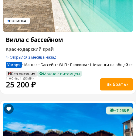
НОВИНКА
Вилла с бассейном
Краснодарский край
✨ Открылся
2 месяца
назад
У моря
Мангал
Бассейн
WI-FI
Парковка
Шезлонги на общей тер
Без питания
Можно с питомцем
1 ночь, 1 домик
25 200 ₽
Выбрать
🎁
+7 268 ₽