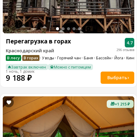
Перегагрузка в горах
4.7
Краснодарский край
296 отзывов
В лесу
В горах
У воды
Горячий чан
Баня
Бассейн
Йога
Кинот
•
Завтрак включен
Можно с питомцем
1 ночь, 1 домик
9 188 ₽
Выбрать
🎁
+1 215 ₽