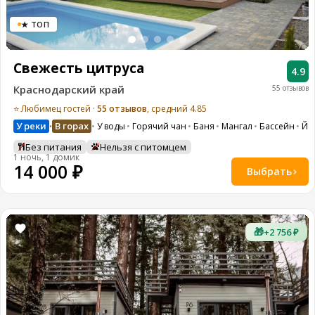
★ ТОП
Свежесть цитруса
4.9
Краснодарский край
55 отзывов
⭐ Любимец гостей ·
55 отзывов
, средний 4.85
У реки
В горах
У воды
Горячий чан
Баня
Мангал
Бассейн
Йо
•
Без питания
Нельзя с питомцем
1 ночь, 1 домик
14 000 ₽
Выбрать
🎁
+2 756 ₽