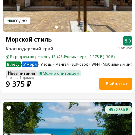
ВЫГОДНО
Морской стиль
5.0
Краснодарский край
5 отзывов
💰 В среднем по региону
13 428 ₽/ночь
· здесь
9 375 ₽
(−30%)
В лесу
У моря
У воды
Мангал
SUP-серф
WI-FI
Мобильный инте
•
Без питания
Можно с питомцем
1 ночь, 1 домик
9 375 ₽
Выбрать
🎁
+2 550 ₽