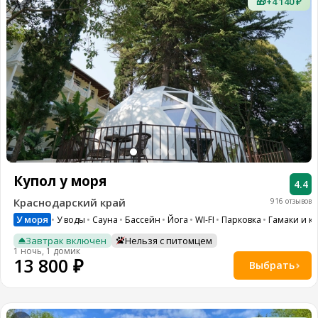
🎁
+4 140 ₽
Купол у моря
4.4
Краснодарский край
916 отзывов
У моря
У воды
Сауна
Бассейн
Йога
WI-FI
Парковка
Гамаки и к
Завтрак включен
Нельзя с питомцем
1 ночь, 1 домик
13 800 ₽
Выбрать