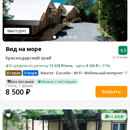
ВЫГОДНО
Вид на море
4.3
Краснодарский край
22 отзывов
💰 В среднем по региону
13 428 ₽/ночь
· здесь
8 500 ₽
(−37%)
В горах
У моря
Мангал
Бассейн
WI-FI
Мобильный интернет
Па
•
Без питания
Можно с питомцем
1 ночь, 1 домик
8 500 ₽
Выбрать
🎁
+1 470 ₽