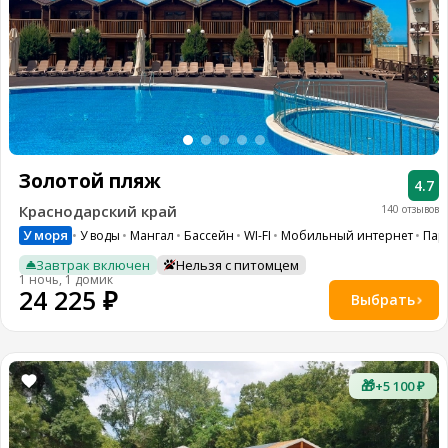
Золотой пляж
4.7
Краснодарский край
140 отзывов
У моря
У воды
Мангал
Бассейн
WI-FI
Мобильный интернет
Пар
Завтрак включен
Нельзя с питомцем
1 ночь, 1 домик
24 225 ₽
Выбрать
🎁
+5 100 ₽