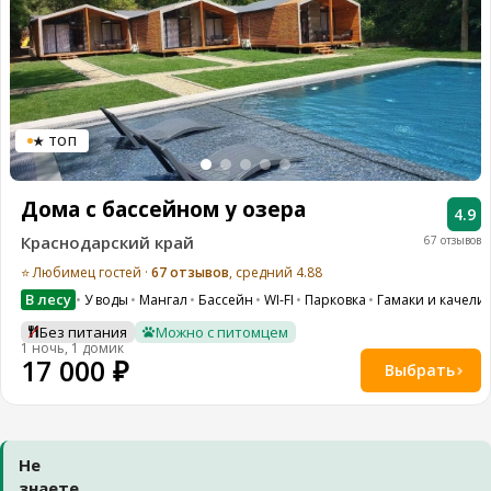
★ ТОП
Дома с бассейном у озера
4.9
Краснодарский край
67 отзывов
⭐ Любимец гостей ·
67 отзывов
, средний 4.88
В лесу
У воды
Мангал
Бассейн
WI-FI
Парковка
Гамаки и качели
Без питания
Можно с питомцем
1 ночь, 1 домик
17 000 ₽
Выбрать
Не
знаете,