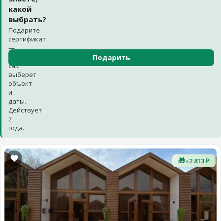
какой
выбрать?
Подарите
сертификат
—
получатель
Подарить
сам
выберет
объект
и
даты.
Действует
2
года.
🎁
+2 813 ₽