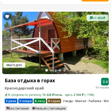
🎁
+1 050 ₽
ВЫГОДНО
База отдыха в горах
3.4
Краснодарский край
69 отзывов
💰 В среднем по региону
13 428 ₽/ночь
· здесь
3 500 ₽
(−74%)
У реки
У озера
В лесу
В горах
У воды
Мангал
Рыбалка
Моб
•
•
•
Без питания
Нельзя с питомцем