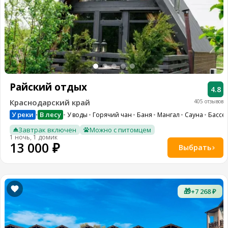
Райский отдых
4.8
Краснодарский край
405 отзывов
У реки
В лесу
У воды
Горячий чан
Баня
Мангал
Сауна
Бассе
•
Завтрак включен
Можно с питомцем
1 ночь, 1 домик
13 000 ₽
Выбрать
🎁
+7 268 ₽