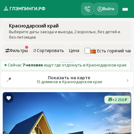
Войти
Краснодарский край
обро
Выберите даты заезда и выезда
, 2 взрослых, без детей и
ожаловать
без питомцев
а
лэмпинги.рф
Фильтры
Сортировать
Цена
Есть горячий чан
️
Сейчас
7 человек
ищут где отдохнуть в Краснодарском крае
Мои
поездки
Показать на карте
›
📍
15 домиков в Краснодарском крае
Избранное
🎁
+2 250 ₽
Подарочные
💝
сертификаты
О
нас