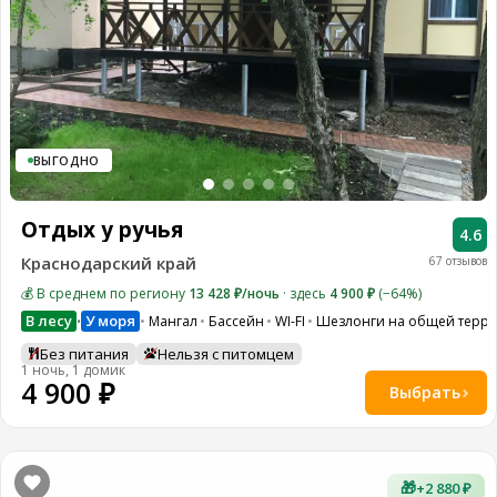
ВЫГОДНО
Отдых у ручья
4.6
Краснодарский край
67 отзывов
💰 В среднем по региону
13 428 ₽/ночь
· здесь
4 900 ₽
(−64%)
В лесу
У моря
Мангал
Бассейн
WI-FI
Шезлонги на общей терр
•
Без питания
Нельзя с питомцем
1 ночь, 1 домик
4 900 ₽
Выбрать
🎁
+2 880 ₽