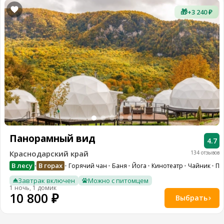
🎁
+3 240 ₽
Панорамный вид
4.7
Краснодарский край
134 отзывов
В лесу
В горах
Горячий чан
Баня
Йога
Кинотеатр
Чайник
По
•
Завтрак включен
Можно с питомцем
1 ночь, 1 домик
10 800 ₽
Выбрать