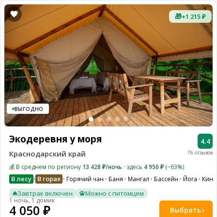
🎁
+1 215 ₽
ВЫГОДНО
Экодеревня у моря
4.4
Краснодарский край
76 отзывов
💰 В среднем по региону
13 428 ₽/ночь
· здесь
4 950 ₽
(−63%)
В лесу
В горах
Горячий чан
Баня
Мангал
Бассейн
Йога
Кино
•
Завтрак включен
Можно с питомцем
1 ночь, 1 домик
4 050 ₽
Выбрать