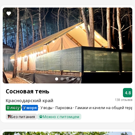
Сосновая тень
4.8
Краснодарский край
138 отзывов
По запросу
В лесу
У моря
У воды
Парковка
Гамаки и качели на общей терр
•
Без питания
Можно с питомцем