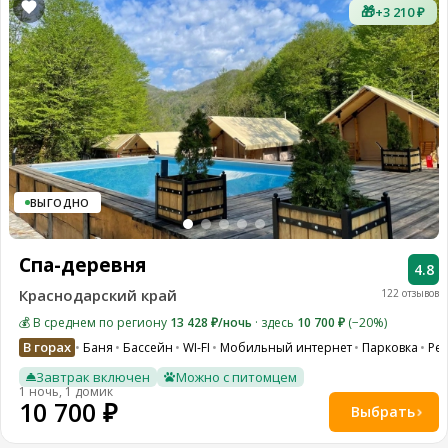
🎁
+3 210 ₽
ВЫГОДНО
Спа-деревня
4.8
Краснодарский край
122 отзывов
💰 В среднем по региону
13 428 ₽/ночь
· здесь
10 700 ₽
(−20%)
В горах
Баня
Бассейн
WI-FI
Мобильный интернет
Парковка
Ре
Завтрак включен
Можно с питомцем
1 ночь, 1 домик
10 700 ₽
Выбрать