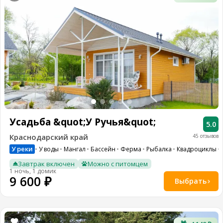
Усадьба &quot;У Ручья&quot;
5.0
Краснодарский край
45 отзывов
У реки
У воды
Мангал
Бассейн
Ферма
Рыбалка
Квадроциклы
Завтрак включен
Можно с питомцем
1 ночь, 1 домик
9 600 ₽
Выбрать