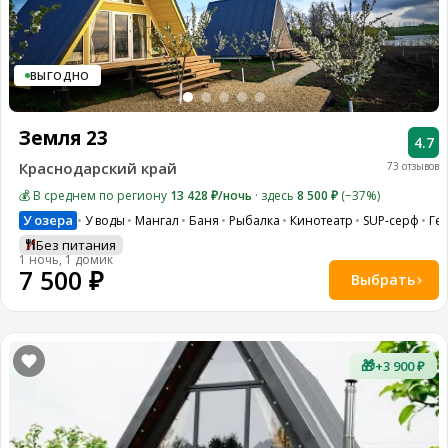
8
(936)
245
88
ВЫГОДНО
96
Разместить
Земля 23
свой
4.7
объект
Краснодарский край
73 отзывов
Все
💰 В среднем по региону
13 428 ₽/ночь
· здесь
8 500 ₽
(−37%)
регионы
У озера
У воды
Мангал
Баня
Рыбалка
Кинотеатр
SUP-серф
Ге
Без питания
Войти
1 ночь, 1 домик
7 500 ₽
или
Выбрать
создать
аккаунт
🎁
+3 900 ₽