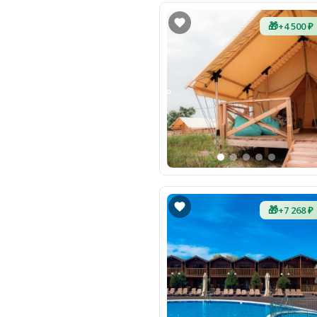
🎁
+4 500 ₽
🎁
+7 268 ₽