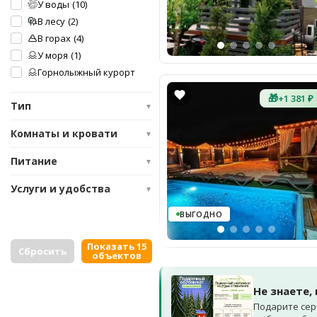
У воды
(10)
В лесу
(2)
В горах
(4)
У моря
(1)
Горнолыжный курорт
🎁
+1 381 ₽
Тип
▼
Комнаты и кровати
▼
Питание
▼
Услуги и удобства
▼
ВЫГОДНО
Показать 15
Сбросить
объектов
Не знаете,
Подарите сер