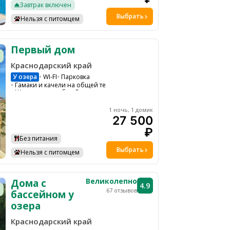
Трансфер
Сейф
Завтрак включен
Настольные игры
Детский аниматор
Выбрать
Нельзя с питомцем
Первый дом
Краснодарский край
У озера
WI-FI
Парковка
Гамаки и качели на общей территории
Шезлонги на общей территории
Ресепшн
Водоем
Ресторан на территории
1 ночь, 1 домик
Мини бассейн
27 500
₽
Без питания
Выбрать
Нельзя с питомцем
Великолепно
Дома с
4.9
67 отзывов
бассейном у
озера
Краснодарский край