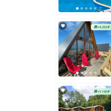
🎁
+8 250 ₽
🎁
+5 100 ₽