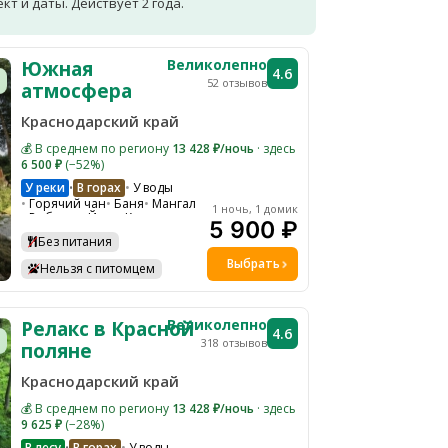
т и даты. Действует 2 года.
Великолепно
Южная
4.6
52 отзывов
атмосфера
Краснодарский край
💰 В среднем по региону
13 428 ₽/ночь
· здесь
6 500 ₽
(−52%)
У реки
В горах
У воды
•
Горячий чан
Баня
Мангал
1 ночь, 1 домик
Рыбалка
Йога
Кинотеатр
5 900 ₽
Водоем
Костровая зона
Без питания
Экскурсии
Настольные игры
Ресторан на территории
Выбрать
Нельзя с питомцем
Детская кроватка по запросу
Ресепшн
Шезлонги на общей территории
Гамаки и качели на общей территории
Великолепно
Релакс в Красной
Парковка
4.6
Мобильный интернет
WI-FI
318 отзывов
поляне
Краснодарский край
💰 В среднем по региону
13 428 ₽/ночь
· здесь
9 625 ₽
(−28%)
В лесу
В горах
У воды