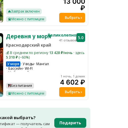
13 000
Ресторан на территории
Водоем
Детская площадка
₽
Ресепшн
Завтрак включен
Шезлонги на общей территории
Гамаки и качели на общей территории
Выбрать
Можно с питомцем
Парковка
Барная стойка
Великолепно
Деревня у моря
5.0
41 отзывов
Краснодарский край
💰 В среднем по региону
13 428 ₽/ночь
· здесь
5 310 ₽
(−60%)
У моря
У воды
Мангал
Бассейн
WI-FI
Мобильный интернет
Парковка
1 ночь, 1 домик
Шезлонги на общей территории
4 602 ₽
Водоем
Без питания
Выбрать
Можно с питомцем
 какой выбрать?
Подарить
тификат — получатель сам