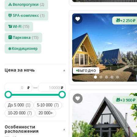
🚴 Велопрогулки
(2)
8
(936)
245
💆 SPA-комплекс
(1)
88
🎁
+2 250 ₽
96
📶 WI-FI
(15)
Разместить
🅿️ Парковка
(15)
свой
объект
❄️ Кондиционер
Все
регионы
Цена за ночь
▲
ВЫГОДНО
Войти
или
—
создать
аккаунт
🎁
+3 900 ₽
До 5 000
(1)
5-10 000
(7)
10-20 000
(7)
20 000+
Особенности
▲
расположения