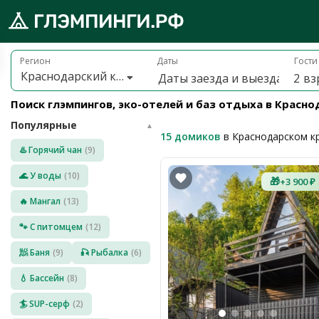
Брониру
обро
Регион
Даты
Гости
Краснодарский край
2
вз
ожаловать
а
Поиск глэмпингов, эко-отелей и баз отдыха в Красн
лэмпинги.рф
Популярные
️
▲
15 домиков
в Краснодарском к
♨️ Горячий чан
(9)
Мои
поездки
🌊 У воды
(10)
🎁
+3 900 ₽
🔥 Мангал
(13)
Избранное
🐾 С питомцем
(12)
Подарочные
🧖 Баня
(9)
🎣 Рыбалка
(6)
💝
сертификаты
💧 Бассейн
(8)
О
нас
🏄 SUP-серф
(2)