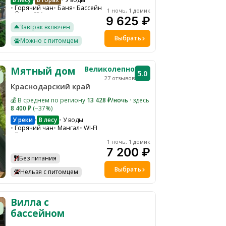
•
Горячий чан
Баня
Бассейн
1 ночь, 1 домик
Йога
SPA-комплекс
9 625 ₽
Кинотеатр
Завтрак включен
Ресторан на территории
Трансфер
Ресепшн
Выбрать
Можно с питомцем
Барбекю зона
Настольные игры
Экскурсии
Парковка
Подходит для проведения мероприятий
Великолепно
Мятный дом
WI-FI
5.0
27 отзывов
Краснодарский край
💰 В среднем по региону
13 428 ₽/ночь
· здесь
8 400 ₽
(−37%)
У реки
В лесу
У воды
•
Горячий чан
Мангал
WI-FI
Парковка
Гамаки и качели на общей территории
1 ночь, 1 домик
7 200 ₽
Без питания
Выбрать
Нельзя с питомцем
Вилла с
бассейном