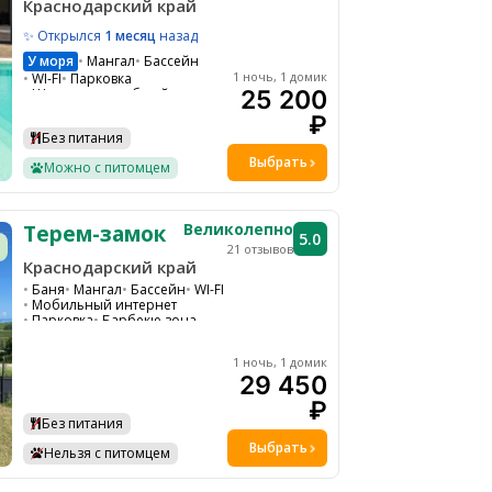
Краснодарский край
✨ Открылся
1 месяц
назад
У моря
Мангал
Бассейн
1 ночь, 1 домик
WI-FI
Парковка
Шезлонги на общей территории
25 200
Ресепшн
₽
Детская кроватка по запросу
Без питания
Водоем
Ресторан на территории
Выбрать
Можно с питомцем
Экскурсии
Великолепно
Терем-замок
5.0
21 отзывов
Краснодарский край
Баня
Мангал
Бассейн
WI-FI
Мобильный интернет
Парковка
Барбекю зона
Шезлонги на общей территории
Кофемашина
Холодильник
1 ночь, 1 домик
Чайник
29 450
Микроволновая печь
₽
Без питания
Выбрать
Нельзя с питомцем