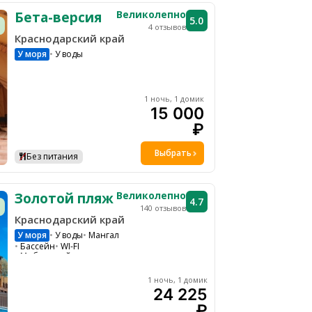
Великолепно
Бета-версия
5.0
4 отзывов
Краснодарский край
У моря
У воды
1 ночь, 1 домик
15 000
₽
Выбрать
Без питания
Великолепно
Золотой пляж
4.7
140 отзывов
Краснодарский край
У моря
У воды
Мангал
Бассейн
WI-FI
Мобильный интернет
Парковка
Шезлонги на общей территории
1 ночь, 1 домик
Ресепшн
24 225
Детская кроватка по запросу
Детская площадка
Водоем
₽