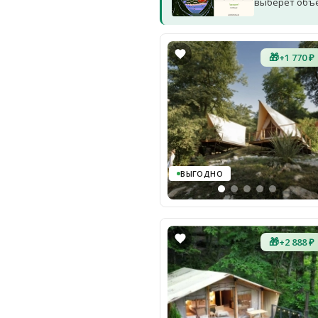
выберет объек
🎁
+1 770 ₽
ВЫГОДНО
🎁
+2 888 ₽