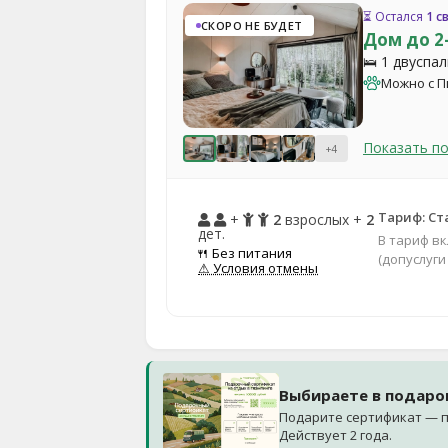
⏳ Остался
1 с
СКОРО НЕ БУДЕТ
Дом до 2
🛌 1 двуспа
Можно с 
Показать п
+4
Тариф: Ст
+
2
взрослых +
2
дет.
В тариф в
🍴 Без питания
(допуслуги
⚠ Условия отмены
Выбираете в подаро
Подарите сертификат — п
Действует 2 года.