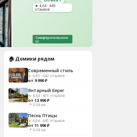
★ 4.64 · 445
отзывов
Симферопольское
ш.
🏠 Домики рядом
Современный стиль
★
4.63 · 442 отзывов
от 9 990 ₽
Янтарный берег
★
4.64 · 451 отзывов
от 12 990 ₽
📍 0.04 км
Песнь Птицы
★
4.64 · 445 отзывов
от 11 990 ₽
📍 0.04 км