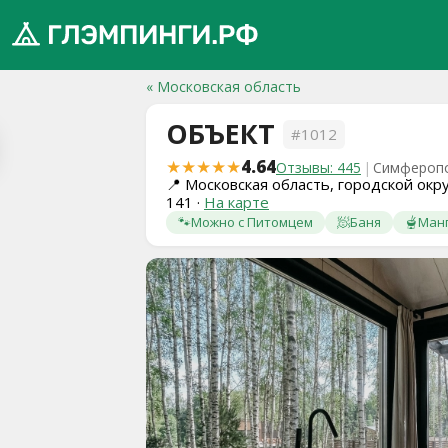
« Московская область
ОБЪЕКТ
#1012
обро
★★★★★
4.64
Отзывы: 445
|
Симферопо
ожаловать
📍
Московская область, городской окр
141
·
На карте
а
🐾
Можно с Питомцем
🧖
Баня
🫕
Ман
лэмпинги.рф
️
Мои
поездки
Избранное
Подарочные
💝
сертификаты