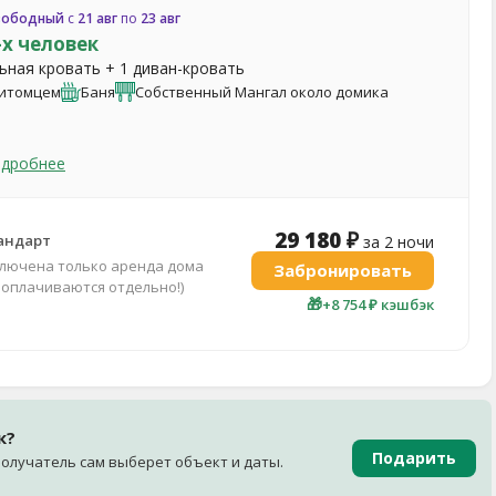
вободный
с
21 авг
по
23 авг
-х человек
льная кровать + 1 диван-кровать
Питомцем
Баня
Собственный Мангал около домика
одробнее
29 180 ₽
андарт
за 2 ночи
ключена только аренда дома
Забронировать
 оплачиваются отдельно!)
🎁
+8 754 ₽ кэшбэк
к?
Подарить
олучатель сам выберет объект и даты.