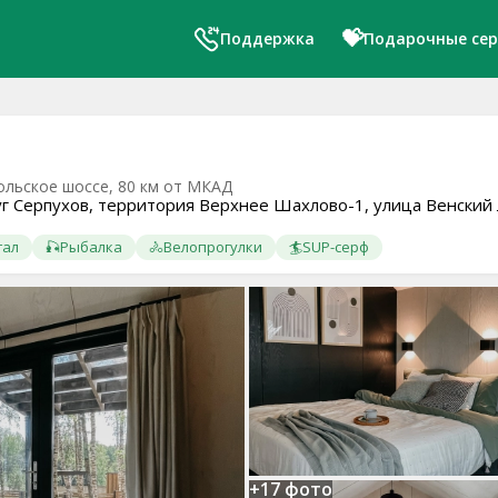
💝
Поддержка
Подарочные се
льское шоссе, 80 км от МКАД
уг Серпухов, территория Верхнее Шахлово-1, улица Венский 
гал
🎣
Рыбалка
🚴
Велопрогулки
🏄
SUP-серф
+17 фото