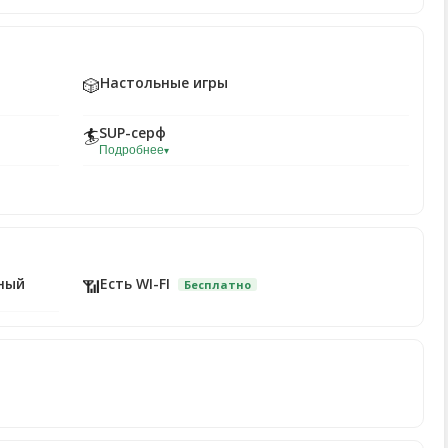
Настольные игры
🎲
SUP-серф
🏄
Подробнее
▾
ный
Есть WI-FI
📶
Бесплатно