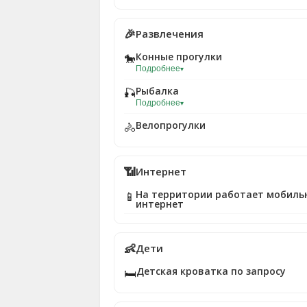
🎉
Развлечения
Конные прогулки
🐎
Подробнее
▾
Рыбалка
🎣
Подробнее
▾
Велопрогулки
🚴
📶
Интернет
На территории работает мобиль
📱
интернет
👶
Дети
Детская кроватка по запросу
🛏️