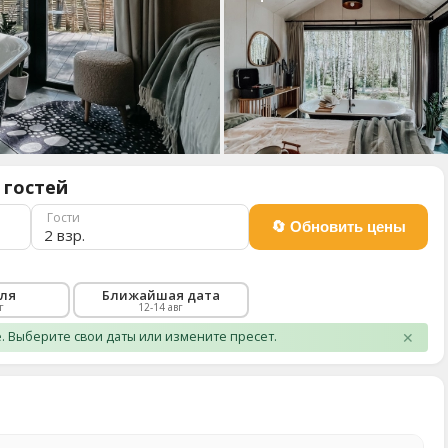
 гостей
Гости
2 взр.
еля
Ближайшая дата
г
12-14 авг
 Выберите свои даты или измените пресет.
✕