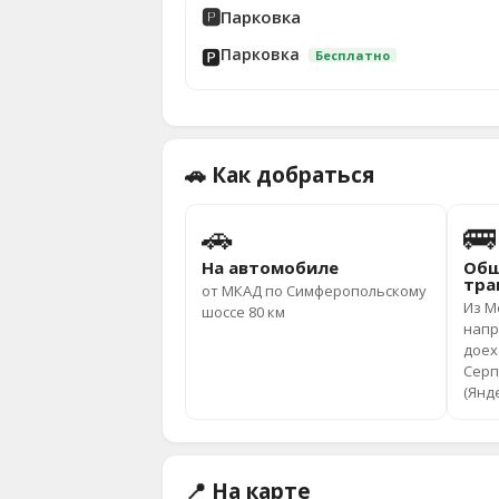
🅿️
Парковка
Парковка
🅿️
Бесплатно
🚗 Как добраться
🚗
🚌
На автомобиле
Общ
тра
от МКАД по Симферопольскому
Из М
шоссе 80 км
напр
доех
Серп
(Янд
📍 На карте