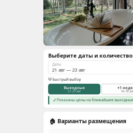
О
нас
8
(936)
245
88
96
Выберите даты и количество
Разместить
свой
Даты
объект
Все
💡 Быстрый выбор
регионы
Выходные
+1 нед
21-23 авг
16-18 ав
Войти
✓
Показаны цены на ближайшие выходные.
или
создать
аккаунт
🏠 Варианты размещения