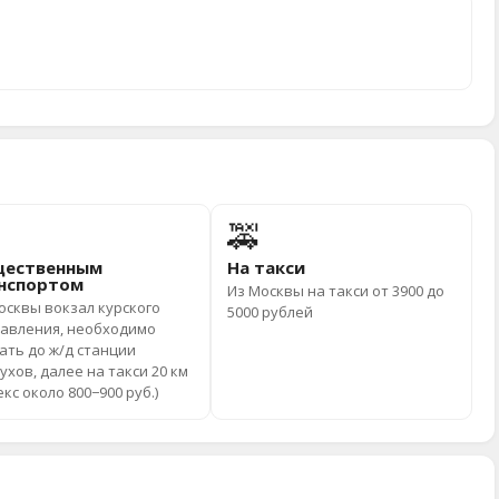
🚕
ественным
На такси
нспортом
Из Москвы на такси от 3900 до
осквы вокзал курского
5000 рублей
авления, необходимо
ать до ж/д станции
ухов, далее на такси 20 км
екс около 800−900 руб.)