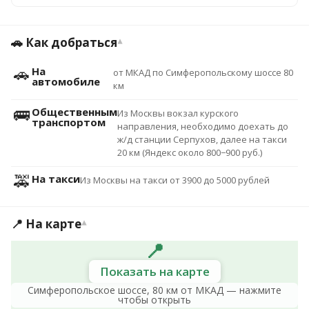
🚗 Как добраться
▾
🚗
На
от МКАД по Симферопольскому шоссе 80
автомобиле
км
🚌
Общественным
Из Москвы вокзал курского
транспортом
направления, необходимо доехать до
ж/д станции Серпухов, далее на такси
20 км (Яндекс около 800−900 руб.)
🚕
На такси
Из Москвы на такси от 3900 до 5000 рублей
📍 На карте
▾
📍
Показать на карте
Симферопольское шоссе, 80 км от МКАД — нажмите
чтобы открыть