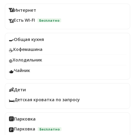
📶
Интернет
Есть WI-FI
📶
Бесплатно
🍳
Общая кухня
Кофемашина
☕
Холодильник
❄️
Чайник
🫖
👶
Дети
Детская кроватка по запросу
🛏️
🅿️
Парковка
Парковка
🅿️
Бесплатно