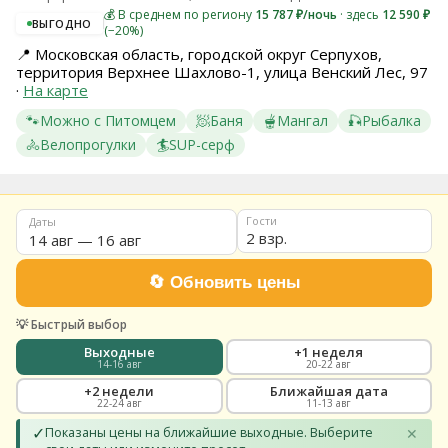
💰 В среднем по региону
15 787 ₽/ночь
· здесь
12 590 ₽
8
ВЫГОДНО
(−20%)
(936)
245
📍
Московская область, городской округ Серпухов,
88
территория Верхнее Шахлово-1, улица Венский Лес, 97
96
·
На карте
🐾
Можно с Питомцем
🧖
Баня
🫕
Мангал
🎣
Рыбалка
Разместить
свой
🚴
Велопрогулки
🏄
SUP-серф
объект
Все
регионы
Гости
Даты
2 взр.
Войти
или
создать
аккаунт
💡 Быстрый выбор
Выходные
+1 неделя
14-16 авг
20-22 авг
+2 недели
Ближайшая дата
22-24 авг
11-13 авг
✓
Показаны цены на ближайшие выходные. Выберите
✕