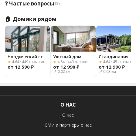
❓ Частые вопросы
15
▾
🏠 Домики рядом
Нордический стиль
Уютный дом
Скандинавия
★
4.64 · 449 отзывов
★
4.64 · 449 отзывов
★
4.64 · 451 отзывов
от 12 590 ₽
от 12 990 ₽
от 12 990 ₽
📍 0.02 км
📍 0.03 км
О НАС
О нас
СМИ и партнеры о нас