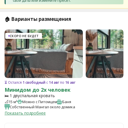
свои даты или измените пресет.
🏠 Варианты размещения
СКОРО НЕ БУДЕТ
⏳ Остался
1 свободный
с
14 авг
по
16 авг
Минидом до 2х человек
🛌 1 двуспальная кровать
📐
15 м²
Можно с Питомцем
Баня
Собственный Мангал около домика
Показать подробнее