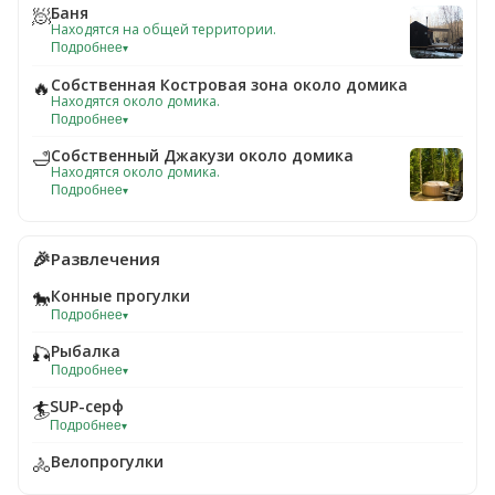
Баня
🧖
Находятся на общей территории.
Подробнее
▾
Собственная Костровая зона около домика
🔥
Находятся около домика.
Подробнее
▾
Собственный Джакузи около домика
🛁
Находятся около домика.
Подробнее
▾
🎉
Развлечения
Конные прогулки
🐎
Подробнее
▾
Рыбалка
🎣
Подробнее
▾
SUP-серф
🏄
Подробнее
▾
Велопрогулки
🚴