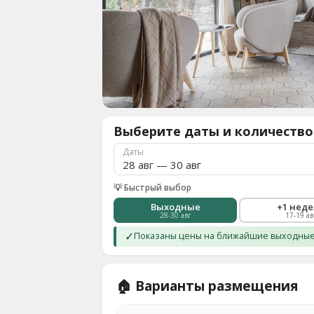
О
нас
8
(936)
245
88
96
Выберите даты и количество
Разместить
свой
Даты
объект
Все
💡 Быстрый выбор
регионы
Выходные
+1 нед
28-30 авг
17-19 ав
Войти
✓
Показаны цены на ближайшие выходные.
или
создать
аккаунт
🏠 Варианты размещения