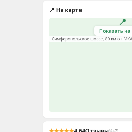
📍 На карте
📍
Показать на 
Симферопольское шоссе, 80 км от МК
★★★★★
4.64
Отзывы
(447)