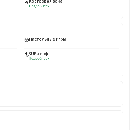
Костровая зона
🔥
Подробнее
▾
Настольные игры
🎲
SUP-серф
🏄
Подробнее
▾