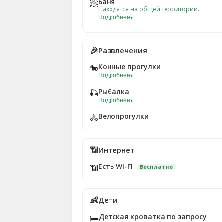
Баня
🧖
Находятся на общей территории.
Подробнее
▾
🎉
Развлечения
Конные прогулки
🐎
Подробнее
▾
Рыбалка
🎣
Подробнее
▾
Велопрогулки
🚴
📶
Интернет
Есть WI-FI
📶
Бесплатно
👶
Дети
Детская кроватка по запросу
🛏️