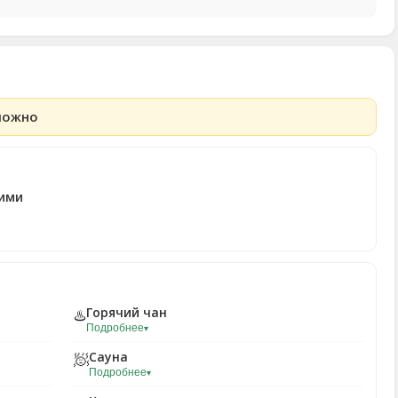
можно
ими
Горячий чан
♨️
Подробнее
▾
Сауна
🧖
Подробнее
▾