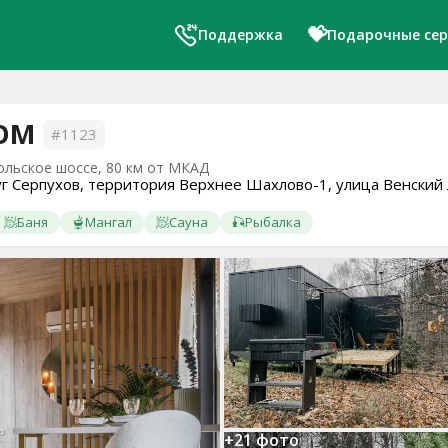
💝
Поддержка
Подарочные се
ОМ
#1123
льское шоссе, 80 км от МКАД
уг Серпухов, территория Верхнее Шахлово-1, улица Венский 
🧖
Баня
🫕
Мангал
🧖
Сауна
🎣
Рыбалка
+21 фото