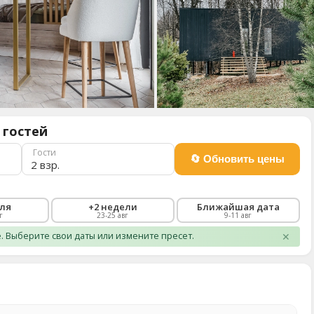
 гостей
Гости
2 взр.
еля
+2 недели
Ближайшая дата
г
23-25 авг
9-11 авг
 Выберите свои даты или измените пресет.
✕