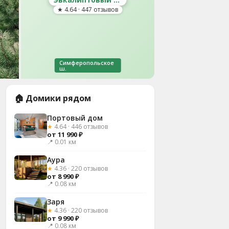
★ 4.64 · 447 отзывов
Симферопольское
ш.
🏠 Домики рядом
Портовый дом
★
4.64 · 446 отзывов
от 11 990 ₽
📍 0.01 км
Аура
★
4.36 · 220 отзывов
от 8 990 ₽
📍 0.08 км
Заря
★
4.36 · 220 отзывов
от 9 990 ₽
📍 0.08 км