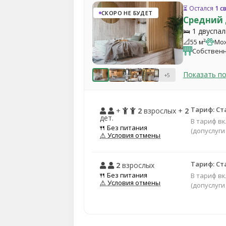
⏳ Остался
1 с
СКОРО НЕ БУДЕТ
Средний 
🛌 1 двуспа
📐
55 м²
Мож
Собственн
Показать п
+5
Тариф: Ст
+
2
взрослых +
2
дет.
В тариф в
🍴 Без питания
(допуслуги
⚠ Условия отмены
Тариф: Ст
2
взрослых
🍴 Без питания
В тариф в
⚠ Условия отмены
(допуслуги