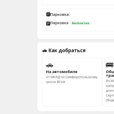
🅿️
Парковка
Парковка
🅿️
Бесплатно
🚗 Как добраться
🚗
🚌
На автомобиле
Общ
тра
от МКАД по Симферопольскому
Из М
шоссе 80 км
напр
доех
Серп
(Янд