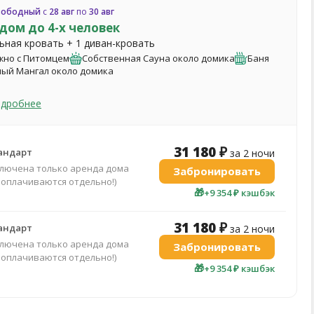
вободный
с
28 авг
по
30 авг
дом до 4-х человек
льная кровать + 1 диван-кровать
но с Питомцем
Собственная Сауна около домика
Баня
ый Мангал около домика
одробнее
31 180 ₽
андарт
за 2 ночи
ключена только аренда дома
Забронировать
 оплачиваются отдельно!)
🎁
+9 354 ₽ кэшбэк
31 180 ₽
андарт
за 2 ночи
ключена только аренда дома
Забронировать
 оплачиваются отдельно!)
🎁
+9 354 ₽ кэшбэк