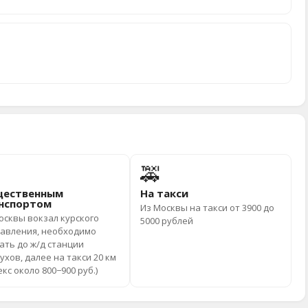
🚕
ественным
На такси
нспортом
Из Москвы на такси от 3900 до
осквы вокзал курского
5000 рублей
авления, необходимо
ать до ж/д станции
ухов, далее на такси 20 км
екс около 800−900 руб.)