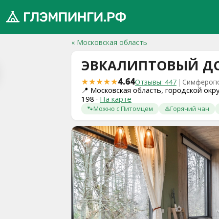
« Московская область
ЭВКАЛИПТОВЫЙ Д
обро
★★★★★
4.64
Отзывы: 447
|
Симферопо
ожаловать
📍
Московская область, городской окр
198
·
На карте
а
🐾
Можно с Питомцем
♨️
Горячий чан
лэмпинги.рф
️
Мои
поездки
Избранное
Подарочные
💝
сертификаты