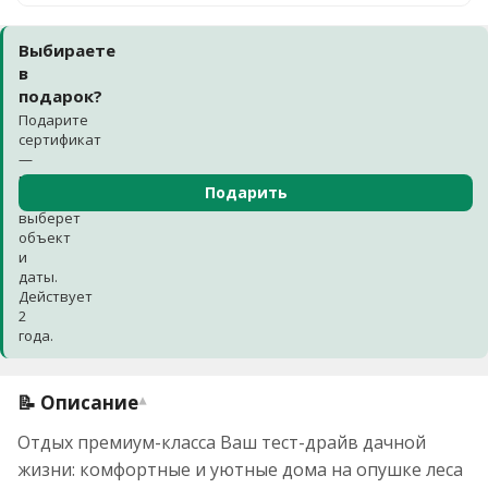
Выбираете
в
подарок?
Подарите
сертификат
—
получатель
Подарить
сам
выберет
объект
и
даты.
Действует
2
года.
📝 Описание
▾
Отдых премиум-класса Ваш тест-драйв дачной
жизни: комфортные и уютные дома на опушке леса