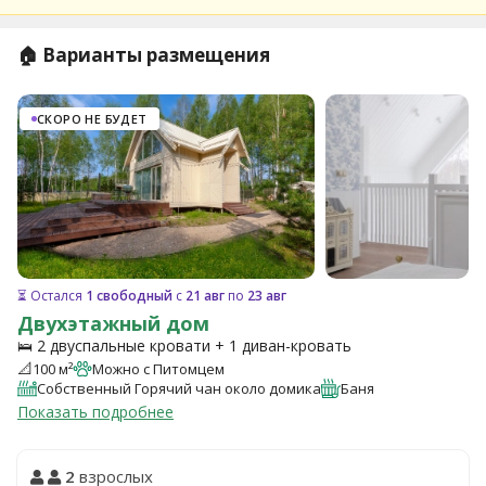
🏠 Варианты размещения
СКОРО НЕ БУДЕТ
⏳ Остался
1 свободный
с
21 авг
по
23 авг
Двухэтажный дом
🛌 2 двуспальные кровати + 1 диван-кровать
📐
100 м²
Можно с Питомцем
Собственный Горячий чан около домика
Баня
Показать подробнее
2
взрослых