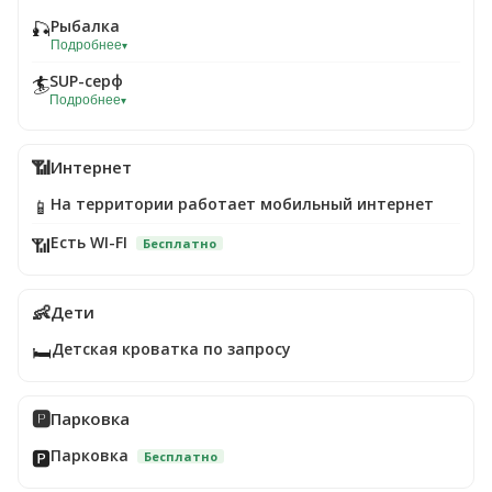
Рыбалка
🎣
Подробнее
▾
SUP-серф
🏄
Подробнее
▾
📶
Интернет
На территории работает мобильный интернет
📱
Есть WI-FI
📶
Бесплатно
👶
Дети
Детская кроватка по запросу
🛏️
🅿️
Парковка
Парковка
🅿️
Бесплатно