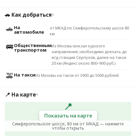
🚗 Как добраться
▾
🚗
На
от МКАД по Семферопольсокму шоссе 80
автомобиле
км
🚌
Общественным
Из Москвы вокзал курского
транспортом
направления, необходимо доехать до
ж/д станции Серпухов, далее на такси
20 км (Яндекс около 800−900 руб.)
🚕
На такси
Из Москвы на такси от 3900 до 5000 рублей
📍 На карте
▾
📍
Показать на карте
Симферопольское шоссе, 80 км от МКАД — нажмите
чтобы открыть