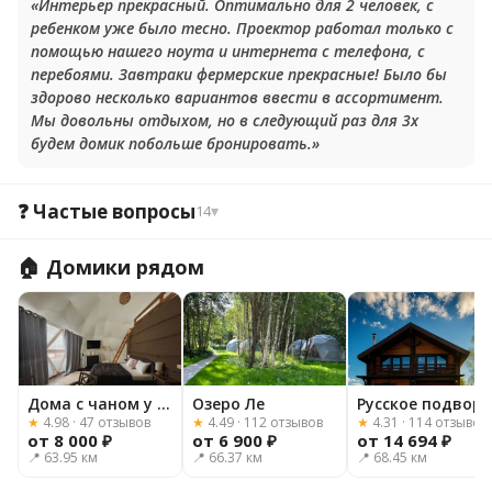
«Интерьер прекрасный. Оптимально для 2 человек, с
ребенком уже было тесно. Проектор работал только с
помощью нашего ноута и интернета с телефона, с
перебоями. Завтраки фермерские прекрасные! Было бы
здорово несколько вариантов ввести в ассортимент.
Мы довольны отдыхом, но в следующий раз для 3х
будем домик побольше бронировать.»
❓ Частые вопросы
14
▾
🏠 Домики рядом
Дома с чаном у реки
Озеро Ле
Русское подворь
★
4.98 · 47 отзывов
★
4.49 · 112 отзывов
★
4.31 · 114 отзывов
от 8 000 ₽
от 6 900 ₽
от 14 694 ₽
📍 63.95 км
📍 66.37 км
📍 68.45 км