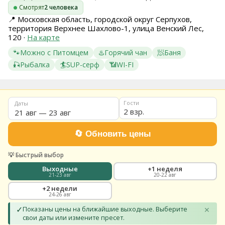
Смотрят
2 человека
8
(936)
📍
Московская область, городской округ Серпухов,
245
территория Верхнее Шахлово-1, улица Венский Лес,
88
120
·
На карте
96
🐾
Можно с Питомцем
♨️
Горячий чан
🧖
Баня
Разместить
🎣
Рыбалка
🏄
SUP-серф
📶
WI-FI
свой
объект
Все
Гости
Даты
регионы
2 взр.
Войти
или
создать
аккаунт
💡 Быстрый выбор
Выходные
+1 неделя
21-23 авг
20-22 авг
+2 недели
24-26 авг
✓
Показаны цены на ближайшие выходные. Выберите
✕
свои даты или измените пресет.