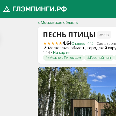
« Московская область
ПЕСНЬ ПТИЦЫ
#998
обро
★★★★★
4.64
Отзывы: 445
|
Симферопо
ожаловать
📍
Московская область, городской окр
144
·
На карте
а
🐾
Можно с Питомцем
♨️
Горячий чан
лэмпинги.рф
️
Мои
поездки
Избранное
Подарочные
💝
сертификаты