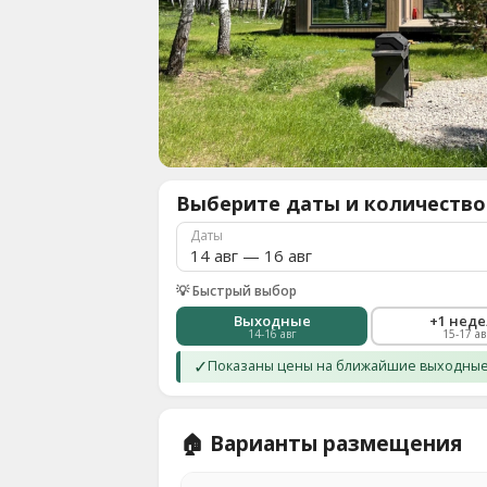
О
нас
8
(936)
245
88
96
Выберите даты и количество
Разместить
свой
Даты
объект
Все
💡 Быстрый выбор
регионы
Выходные
+1 нед
14-16 авг
15-17 ав
Войти
✓
Показаны цены на ближайшие выходные.
или
создать
аккаунт
🏠 Варианты размещения