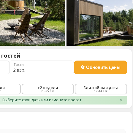
 гостей
Гости
2 взр.
еля
+2 недели
Ближайшая дата
г
23-25 авг
12-14 авг
 Выберите свои даты или измените пресет.
✕