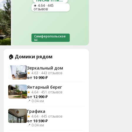
★ 4.64 · 445
отзывов
Симферопольское
ш.
🏠 Домики рядом
Зеркальный дом
★
4.63 · 443 отзывов
от 10 990 ₽
Янтарный берег
★
4.64 · 451 отзывов
от 12 990 ₽
📍 0.04 км
Графика
★
4.64 · 445 отзывов
от 10 590 ₽
📍 0.04 км