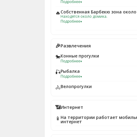
Подробнее
▾
Собственная Барбекю зона около
🔥
Находятся около домика.
Подробнее
▾
🎉
Развлечения
Конные прогулки
🐎
Подробнее
▾
Рыбалка
🎣
Подробнее
▾
Велопрогулки
🚴
📶
Интернет
На территории работает мобиль
📱
интернет