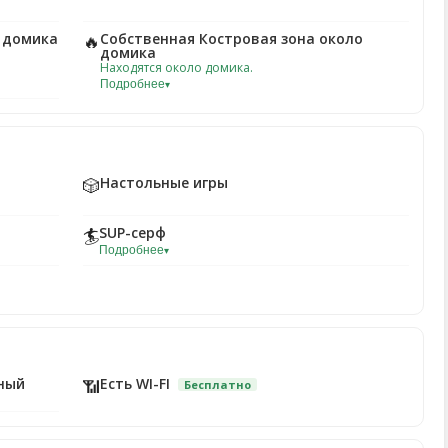
 домика
Собственная Костровая зона около
🔥
домика
Находятся около домика.
Подробнее
▾
Настольные игры
🎲
SUP-серф
🏄
Подробнее
▾
ный
Есть WI-FI
📶
Бесплатно