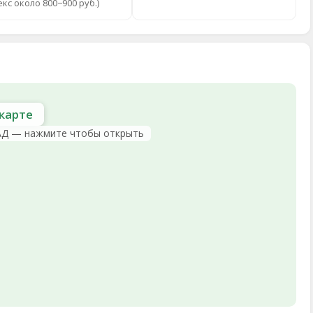
екс около 800−900 руб.)
карте
АД — нажмите чтобы открыть