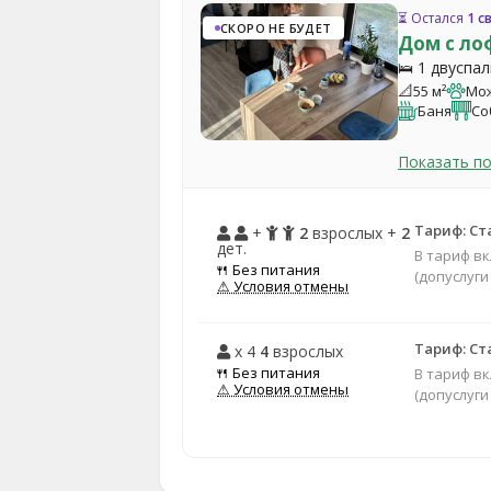
⏳ Остался
1 с
СКОРО НЕ БУДЕТ
Дом с ло
🛌 1 двуспа
📐
55 м²
Мож
Баня
Со
Показать п
Тариф: Ст
+
2
взрослых +
2
дет.
В тариф в
🍴 Без питания
(допуслуги
⚠ Условия отмены
Тариф: Ст
x 4
4
взрослых
🍴 Без питания
В тариф в
⚠ Условия отмены
(допуслуги