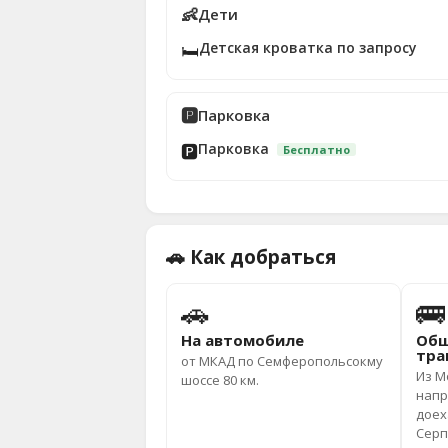
👶
Дети
Детская кроватка по запросу
🛏️
🅿️
Парковка
Парковка
🅿️
Бесплатно
🚗 Как добраться
🚗
🚌
На автомобиле
Общ
тра
от МКАД по Семферопольсокму
Из М
шоссе 80 км.
напр
доех
Серп