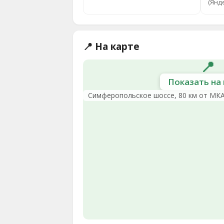
(Янд
📍 На карте
📍
Показать на 
Симферопольское шоссе, 80 км от МК