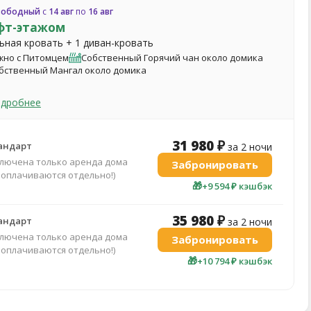
вободный
с
14 авг
по
16 авг
фт-этажом
льная кровать + 1 диван-кровать
но с Питомцем
Собственный Горячий чан около домика
бственный Мангал около домика
одробнее
31 980 ₽
андарт
за 2 ночи
ключена только аренда дома
Забронировать
 оплачиваются отдельно!)
🎁
+9 594 ₽ кэшбэк
35 980 ₽
андарт
за 2 ночи
ключена только аренда дома
Забронировать
 оплачиваются отдельно!)
🎁
+10 794 ₽ кэшбэк