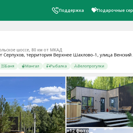
💝
Поддержка
Подарочные се
льское шоссе, 80 км от МКАД
уг Серпухов, территория Верхнее Шахлово-1, улица Венский 
🧖
Баня
🫕
Мангал
🎣
Рыбалка
🚴
Велопрогулки
+12 фото