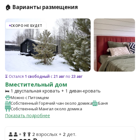
🏠 Варианты размещения
СКОРО НЕ БУДЕТ
⏳ Остался
1 свободный
с
21 авг
по
23 авг
Вместительный дом
🛌 1 двуспальная кровать + 1 диван-кровать
Можно с Питомцем
Собственный Горячий чан около домика
Баня
Собственный Мангал около домика
Показать подробнее
+
2
взрослых +
2
дет.