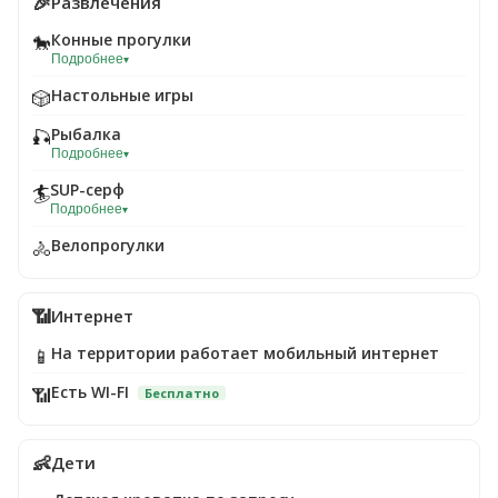
🎉
Развлечения
Конные прогулки
🐎
Подробнее
▾
Настольные игры
🎲
Рыбалка
🎣
Подробнее
▾
SUP-серф
🏄
Подробнее
▾
Велопрогулки
🚴
📶
Интернет
На территории работает мобильный интернет
📱
Есть WI-FI
📶
Бесплатно
👶
Дети