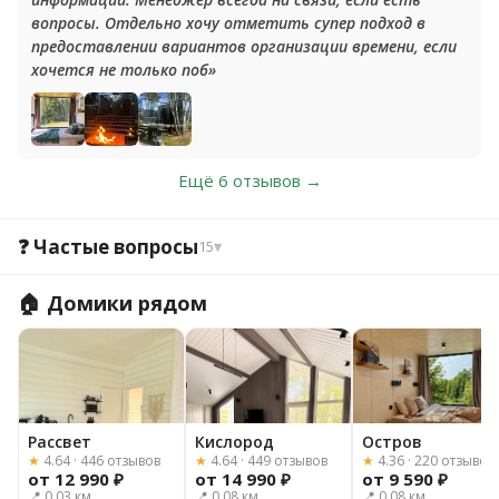
вопросы. Отдельно хочу отметить супер подход в
предоставлении вариантов организации времени, если
хочется не только поб»
Ещё 6 отзывов →
❓ Частые вопросы
15
▾
🏠 Домики рядом
Рассвет
Кислород
Остров
★
4.64 · 446 отзывов
★
4.64 · 449 отзывов
★
4.36 · 220 отзывов
от 12 990 ₽
от 14 990 ₽
от 9 590 ₽
📍 0.03 км
📍 0.08 км
📍 0.08 км