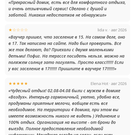
«Прекрасный домик, есть все для комфортного отдыха,
и очень отзывчивый сервис! Сделано с душой и
заботой. Никаких недостатков не обнаружил»
★☆☆☆☆
lida v. · авг 2026
«Ваучер пришел, что заселение в 15. На самом деле, оно
в 17. Так написано на сайте. Надо был проверить. Все
же так делают, да? Приехали с двумя маленькими
детьми! Пофиг. На терассе посидеть нельзя. можно на
поляжем солнце зато погулять. Просто класс!!!!!! Если
у вас заселение в 17!!!!!! Пришлите в ваучере 17!!!!!!»
★★★★★
Elena Hot · авг 2026
«Чудесный отдых! 02.08-04.08 были с мужем в домике
«Воздух». Интерьер гармоничный, уютно, удобно все,
продуманы приятные мелочи, вобщем есть все
необходимое. На территории 4 домика, при этом вы
имеете возможность никого не видеть ) Уединение и
100% отдых. Организация на высоте - от брони до
выезда. Полное предоставление необходимой
информации. Менеджер всегда на связи, если есть