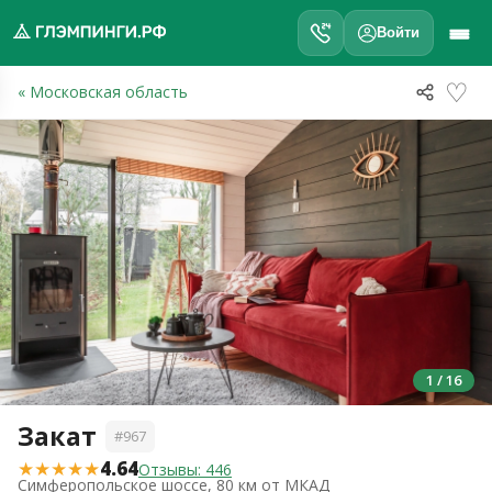
Войти
♡
« Московская область
обро
ожаловать
а
лэмпинги.рф
️
Мои
поездки
Избранное
1 / 16
Подарочные
💝
сертификаты
Закат
#967
О
★★★★★
4.64
нас
Отзывы: 446
Симферопольское шоссе, 80 км от МКАД