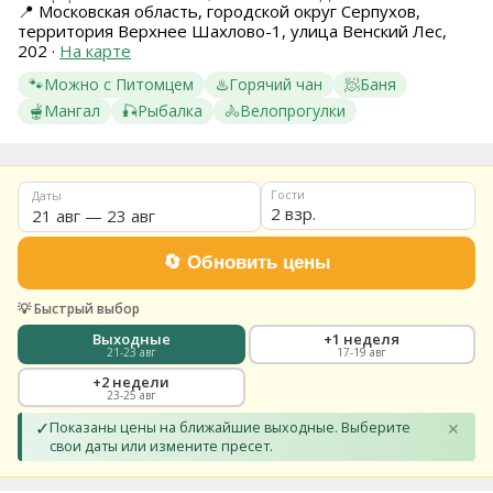
📍
Московская область, городской округ Серпухов,
8
территория Верхнее Шахлово-1, улица Венский Лес,
(936)
202
·
На карте
245
88
🐾
Можно с Питомцем
♨️
Горячий чан
🧖
Баня
96
🫕
Мангал
🎣
Рыбалка
🚴
Велопрогулки
Разместить
свой
объект
Гости
Даты
2 взр.
Все
регионы
Войти
или
💡 Быстрый выбор
создать
аккаунт
Выходные
+1 неделя
21-23 авг
17-19 авг
+2 недели
23-25 авг
✓
Показаны цены на ближайшие выходные. Выберите
✕
свои даты или измените пресет.