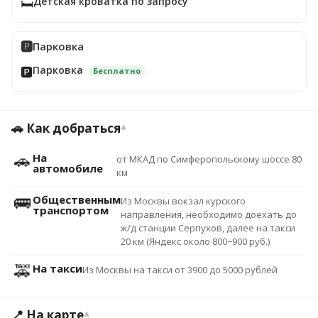
Детская кроватка по запросу
🛏️
🅿️
Парковка
Парковка
🅿️
Бесплатно
🚗 Как добраться
▾
🚗
На
от МКАД по Симферопольскому шоссе 80
автомобиле
км
🚌
Общественным
Из Москвы вокзал курского
транспортом
направления, необходимо доехать до
ж/д станции Серпухов, далее на такси
20 км (Яндекс около 800−900 руб.)
🚕
На такси
Из Москвы на такси от 3900 до 5000 рублей
📍 На карте
▾