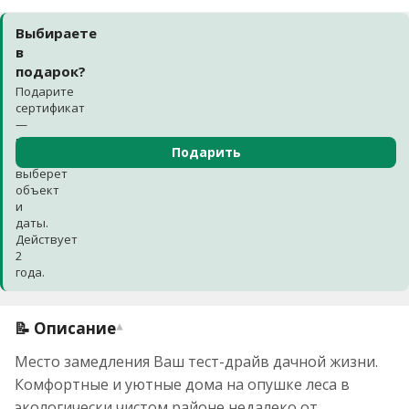
Выбираете
в
подарок?
Подарите
сертификат
—
получатель
Подарить
сам
выберет
объект
и
даты.
Действует
2
года.
📝 Описание
▾
Место замедления Ваш тест-драйв дачной жизни.
Комфортные и уютные дома на опушке леса в
экологически чистом районе недалеко от